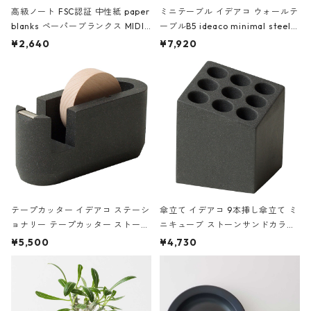
高級ノート FSC認証 中性紙 paper
ミニテーブル イデアコ ウォールテ
blanks ペーパーブランクス MIDI
ーブルB5 ideaco minimal steel f
ハードカバー 罫線 ヴァン・ゴッホ
urniture WALL Table B5 ネイビー
¥2,640
¥7,920
の静物画
テープカッター イデアコ ステーシ
傘立て イデアコ 9本挿し傘立て ミ
ョナリー テープカッター ストーン
ニキューブ ストーンサンドカラー
サンドカラー 石調 ideaco Station
石調 ideaco Umbrella Stand CUB
¥5,500
¥4,730
ery tape cutter ストーンサンド
E ストーンサンドブラック
ブラック