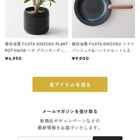
藤田金属 FUJITA KINZOKU PLANT
藤田金属 FUJITA KINZOKU フライ
POT HACHI ハチ プランターポッ
パンジュウ&ハンドルセット L 24c
ト 3号 ブラック
m ガス火・IH対応 鉄フライパン
¥4,950
¥9,900
ウォルナット
全アイテムを見る
メールマガジンを受け取る
新商品やキャンペーンなどの

最新情報をお届けいたします。