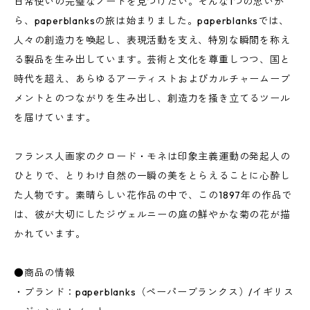
日常使いの完璧なノートを見つけたい。そんな1つの思いか
ら、paperblanksの旅は始まりました。paperblanksでは、
人々の創造力を喚起し、表現活動を支え、特別な瞬間を称え
る製品を生み出しています。芸術と文化を尊重しつつ、国と
時代を超え、あらゆるアーティストおよびカルチャームーブ
メントとのつながりを生み出し、創造力を掻き立てるツール
を届けています。
フランス人画家のクロード・モネは印象主義運動の発起人の
ひとりで、とりわけ自然の一瞬の美をとらえることに心酔し
た人物です。素晴らしい花作品の中で、この1897年の作品で
は、彼が大切にしたジヴェルニーの庭の鮮やかな菊の花が描
かれています。
●商品の情報
・ブランド：paperblanks（ペーパーブランクス）/イギリス