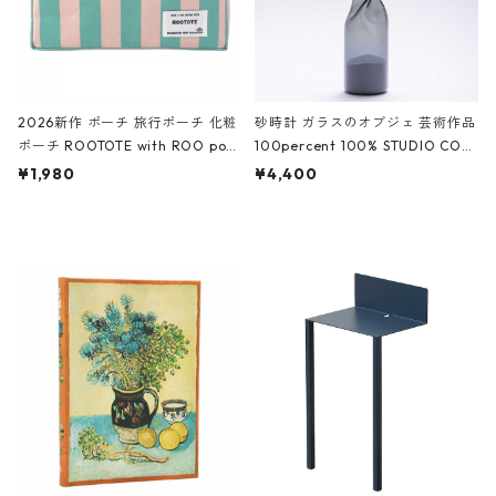
2026新作 ポーチ 旅行ポーチ 化粧
砂時計 ガラスのオブジェ 芸術作品
ポーチ ROOTOTE with ROO pou
100percent 100% STUDIO COH
ch 3532 ルートート WR.ポーチ.ラ
AKU Timeless 100パーセント ス
¥1,980
¥4,400
ミネート-W ピンク・ミント
タジオコハク タイムレス Gray グ
レー