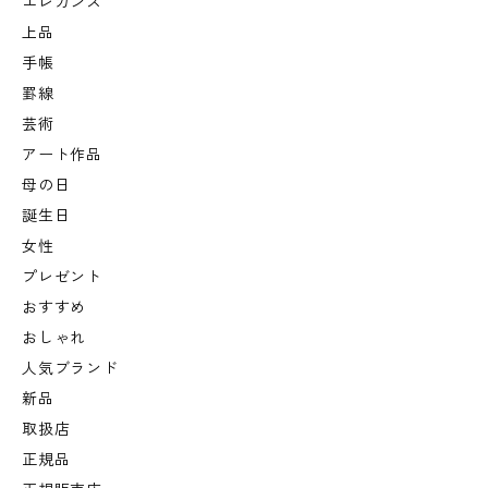
エレガンス
上品
手帳
罫線
芸術
アート作品
母の日
誕生日
女性
プレゼント
おすすめ
おしゃれ
人気ブランド
新品
取扱店
正規品