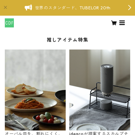
世界のスタンダード、TUBELOR 20th
推しアイテム特集
オーバル皿を、割れにくく、
ideacoが提案するスカルプチ