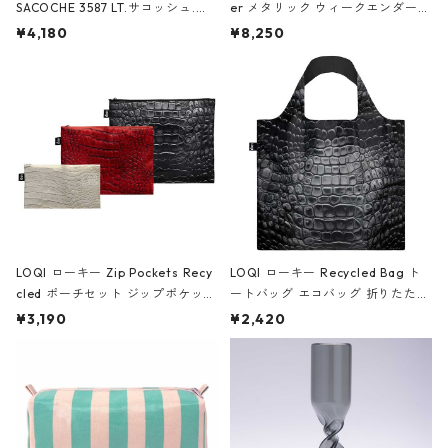
SACOCHE 3587 LT.サコッシュ.ル
er メタリック ウィークエンダー
ミエ-B ショルダーバッグ グロスピ
ボストンバッグ ショルダーバッグ
¥4,180
¥8,250
ンク
JEAN-MICHEL BASQUIAT/Crown
Black ジャン=ミッシェル・バスキ
ア/クラウン ブラック
LOQI ローキー Zip Pockets Recy
LOQI ローキー Recycled Bag ト
cled ポーチセット ジップポケット
ートバッグ エコバッグ 折りたたみ
ファスナーポーチ 撥水加工 トラベ
大きめ 撥水加工 収納ポーチ CRO
¥3,190
¥2,420
ルポーチ 化粧ポーチ 3点セット C
CODILE/Black クロコダイル/ブラ
ROCODILE/Black,Burgundy,Off
ック
White クロコダイル/ブラック、バ
ーガンディー、オフホワイト