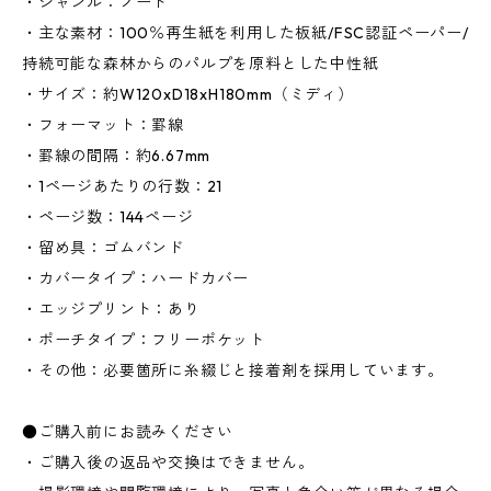
・ジャンル：ノート
・主な素材：100％再生紙を利用した板紙/FSC認証ペーパー/
持続可能な森林からのパルプを原料とした中性紙
・サイズ：約W120xD18xH180mm（ミディ）
・フォーマット：罫線
・罫線の間隔：約6.67mm
・1ページあたりの行数：21
・ページ数：144ページ
・留め具：ゴムバンド
・カバータイプ：ハードカバー
・エッジプリント：あり
・ポーチタイプ：フリーポケット
・その他：必要箇所に糸綴じと接着剤を採用しています。
●ご購入前にお読みください
・ご購入後の返品や交換はできません。