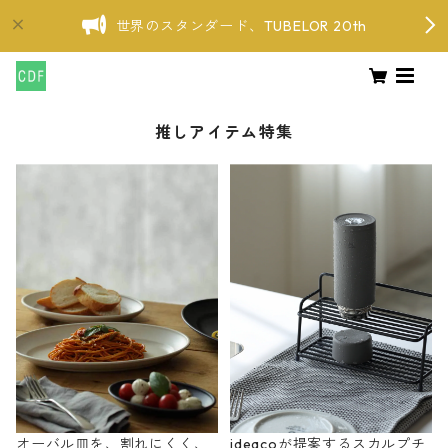
世界のスタンダード、TUBELOR 20th
推しアイテム特集
オーバル皿を、割れにくく、
ideacoが提案するスカルプチ