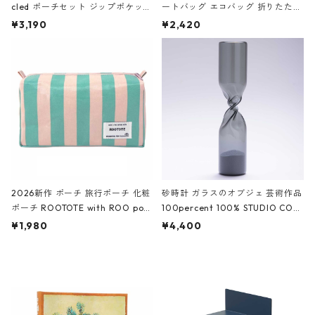
cled ポーチセット ジップポケット
ートバッグ エコバッグ 折りたたみ
ファスナーポーチ 撥水加工 トラベ
大きめ 撥水加工 収納ポーチ CRO
¥3,190
¥2,420
ルポーチ 化粧ポーチ 3点セット C
CODILE/Black クロコダイル/ブラ
ROCODILE/Black,Burgundy,Off
ック
White クロコダイル/ブラック、バ
ーガンディー、オフホワイト
2026新作 ポーチ 旅行ポーチ 化粧
砂時計 ガラスのオブジェ 芸術作品
ポーチ ROOTOTE with ROO pou
100percent 100% STUDIO COH
ch 3532 ルートート WR.ポーチ.ラ
AKU Timeless 100パーセント ス
¥1,980
¥4,400
ミネート-W ピンク・ミント
タジオコハク タイムレス Gray グ
レー