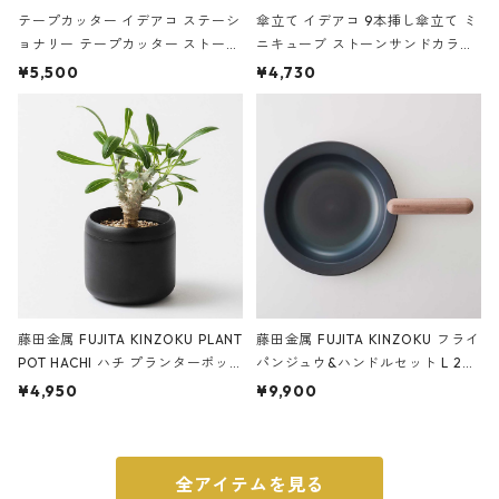
テープカッター イデアコ ステーシ
傘立て イデアコ 9本挿し傘立て ミ
ョナリー テープカッター ストーン
ニキューブ ストーンサンドカラー
サンドカラー 石調 ideaco Station
石調 ideaco Umbrella Stand CUB
¥5,500
¥4,730
ery tape cutter ストーンサンド
E ストーンサンドブラック
ブラック
藤田金属 FUJITA KINZOKU PLANT
藤田金属 FUJITA KINZOKU フライ
POT HACHI ハチ プランターポッ
パンジュウ&ハンドルセット L 24c
ト 3号 ブラック
m ガス火・IH対応 鉄フライパン
¥4,950
¥9,900
ウォルナット
全アイテムを見る