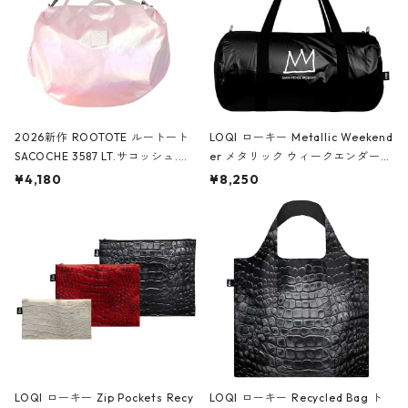
2026新作 ROOTOTE ルートート
LOQI ローキー Metallic Weekend
SACOCHE 3587 LT.サコッシュ.ル
er メタリック ウィークエンダー
ミエ-B ショルダーバッグ グロスピ
ボストンバッグ ショルダーバッグ
¥4,180
¥8,250
ンク
JEAN-MICHEL BASQUIAT/Crown
Black ジャン=ミッシェル・バスキ
ア/クラウン ブラック
LOQI ローキー Zip Pockets Recy
LOQI ローキー Recycled Bag ト