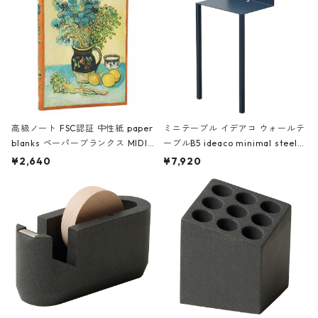
高級ノート FSC認証 中性紙 paper
ミニテーブル イデアコ ウォールテ
blanks ペーパーブランクス MIDI
ーブルB5 ideaco minimal steel f
ハードカバー 罫線 ヴァン・ゴッホ
urniture WALL Table B5 ネイビー
¥2,640
¥7,920
の静物画