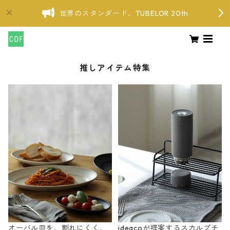
世界のスタンダード、TUBELOR 20th
推しアイテム特集
オーバル皿を、割れにくく、
ideacoが提案するスカルプチ