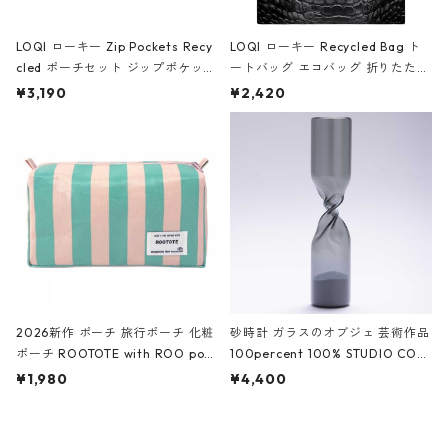
LOQI ローキー Zip Pockets Recy
LOQI ローキー Recycled Bag ト
cled ポーチセット ジップポケット
ートバッグ エコバッグ 折りたたみ
ファスナーポーチ 撥水加工 トラベ
大きめ 撥水加工 収納ポーチ CRO
¥3,190
¥2,420
ルポーチ 化粧ポーチ 3点セット C
CODILE/Black クロコダイル/ブラ
ROCODILE/Black,Burgundy,Off
ック
White クロコダイル/ブラック、バ
ーガンディー、オフホワイト
2026新作 ポーチ 旅行ポーチ 化粧
砂時計 ガラスのオブジェ 芸術作品
ポーチ ROOTOTE with ROO pou
100percent 100% STUDIO COH
ch 3532 ルートート WR.ポーチ.ラ
AKU Timeless 100パーセント ス
¥1,980
¥4,400
ミネート-W ピンク・ミント
タジオコハク タイムレス Gray グ
レー