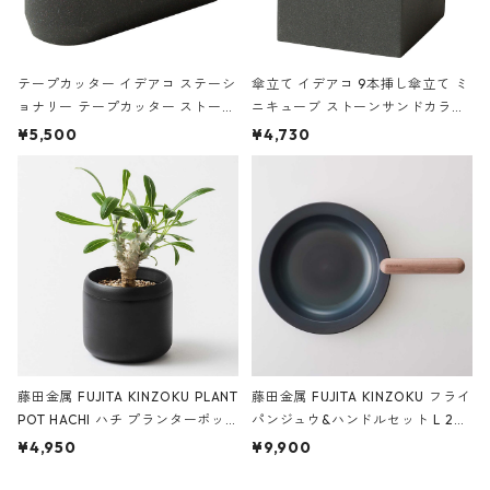
テープカッター イデアコ ステーシ
傘立て イデアコ 9本挿し傘立て ミ
ョナリー テープカッター ストーン
ニキューブ ストーンサンドカラー
サンドカラー 石調 ideaco Station
石調 ideaco Umbrella Stand CUB
¥5,500
¥4,730
ery tape cutter ストーンサンド
E ストーンサンドブラック
ブラック
藤田金属 FUJITA KINZOKU PLANT
藤田金属 FUJITA KINZOKU フライ
POT HACHI ハチ プランターポッ
パンジュウ&ハンドルセット L 24c
ト 3号 ブラック
m ガス火・IH対応 鉄フライパン
¥4,950
¥9,900
ウォルナット