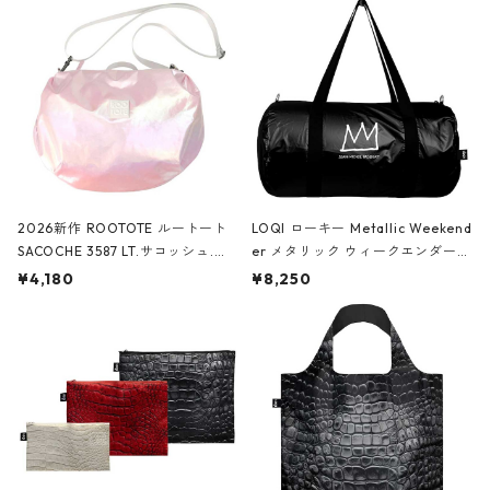
2026新作 ROOTOTE ルートート
LOQI ローキー Metallic Weekend
SACOCHE 3587 LT.サコッシュ.ル
er メタリック ウィークエンダー
ミエ-B ショルダーバッグ グロスピ
ボストンバッグ ショルダーバッグ
¥4,180
¥8,250
ンク
JEAN-MICHEL BASQUIAT/Crown
Black ジャン=ミッシェル・バスキ
ア/クラウン ブラック