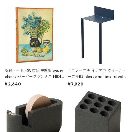
高級ノート FSC認証 中性紙 paper
ミニテーブル イデアコ ウォールテ
blanks ペーパーブランクス MIDI
ーブルB5 ideaco minimal steel f
ハードカバー 罫線 ヴァン・ゴッホ
urniture WALL Table B5 ネイビー
¥2,640
¥7,920
の静物画