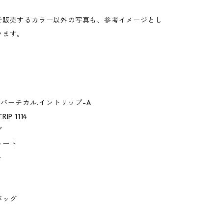
。
で販売するカラー以外の写真も、参考イメージとし
います。
ー.バーチカル.イントリップ-A
RIP 1114
グ
トート
ト
バッグ