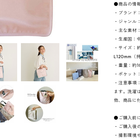
●商品の情
・ブランド：
・ジャンル
・主な素材
・生産国：
・サイズ：約W
L120mm（
・重量：約1
・ポケット：
・注意事項
ます。洗濯
他、商品に
●ご購入前
・ご購入後
・撮影環境