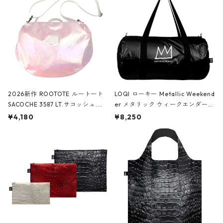
2026新作 ROOTOTE ルートート
LOQI ローキー Metallic Weekend
SACOCHE 3587 LT.サコッシュ.ル
er メタリック ウィークエンダー
ミエ-B ショルダーバッグ グロスピ
ボストンバッグ ショルダーバッグ
¥4,180
¥8,250
ンク
JEAN-MICHEL BASQUIAT/Crown
Black ジャン=ミッシェル・バスキ
ア/クラウン ブラック