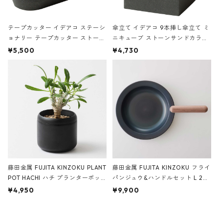
テープカッター イデアコ ステーシ
傘立て イデアコ 9本挿し傘立て ミ
ョナリー テープカッター ストーン
ニキューブ ストーンサンドカラー
サンドカラー 石調 ideaco Station
石調 ideaco Umbrella Stand CUB
¥5,500
¥4,730
ery tape cutter ストーンサンド
E ストーンサンドブラック
ブラック
藤田金属 FUJITA KINZOKU PLANT
藤田金属 FUJITA KINZOKU フライ
POT HACHI ハチ プランターポッ
パンジュウ&ハンドルセット L 24c
ト 3号 ブラック
m ガス火・IH対応 鉄フライパン
¥4,950
¥9,900
ウォルナット