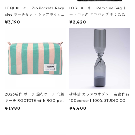
LOQI ローキー Zip Pockets Recy
LOQI ローキー Recycled Bag ト
cled ポーチセット ジップポケット
ートバッグ エコバッグ 折りたたみ
ファスナーポーチ 撥水加工 トラベ
大きめ 撥水加工 収納ポーチ CRO
¥3,190
¥2,420
ルポーチ 化粧ポーチ 3点セット C
CODILE/Black クロコダイル/ブラ
ROCODILE/Black,Burgundy,Off
ック
White クロコダイル/ブラック、バ
ーガンディー、オフホワイト
2026新作 ポーチ 旅行ポーチ 化粧
砂時計 ガラスのオブジェ 芸術作品
ポーチ ROOTOTE with ROO pou
100percent 100% STUDIO COH
ch 3532 ルートート WR.ポーチ.ラ
AKU Timeless 100パーセント ス
¥1,980
¥4,400
ミネート-W ピンク・ミント
タジオコハク タイムレス Gray グ
レー