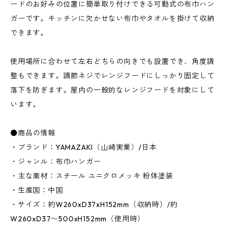
ードのお好みの位置に簡単取り付けできる可動式の布巾ハン
ガーです。キッチンに欠かせない布巾やタオルを掛けて収納
できます。
使用場所に合わせて左右どちらの向きでも設置でき、角度調
整もできます。調節ネジでレンジフードにしっかり固定して
落下を防ぎます。屋内の一般的なレンジフードを対象にして
います。
●商品の情報
・ブランド：YAMAZAKI（山崎実業）/日本
・ジャンル：布巾ハンガー
・主な素材：スチール ユニクロメッキ 粉体塗装
・生産国：中国
・サイズ：約W260xD37xH152mm（収納時）/約
W260xD37〜500xH152mm（使用時）