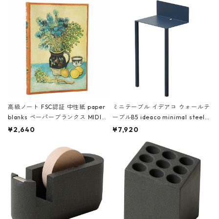
高級ノート FSC認証 中性紙 paper
ミニテーブル イデアコ ウォールテ
blanks ペーパーブランクス MIDI
ーブルB5 ideaco minimal steel f
ハードカバー 罫線 ヴァン・ゴッホ
urniture WALL Table B5 ネイビー
¥2,640
¥7,920
の静物画