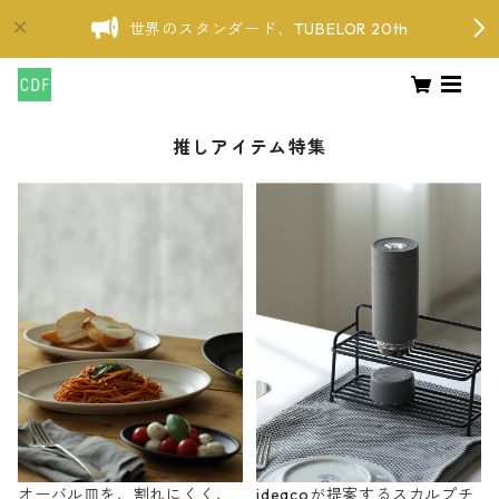
世界のスタンダード、TUBELOR 20th
推しアイテム特集
オーバル皿を、割れにくく、
ideacoが提案するスカルプチ