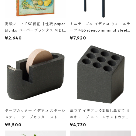
高級ノート FSC認証 中性紙 paper
ミニテーブル イデアコ ウォールテ
blanks ペーパーブランクス MIDI
ーブルB5 ideaco minimal steel f
ハードカバー 罫線 ヴァン・ゴッホ
urniture WALL Table B5 ネイビー
¥2,640
¥7,920
の静物画
テープカッター イデアコ ステーシ
傘立て イデアコ 9本挿し傘立て ミ
ョナリー テープカッター ストーン
ニキューブ ストーンサンドカラー
サンドカラー 石調 ideaco Station
石調 ideaco Umbrella Stand CUB
¥5,500
¥4,730
ery tape cutter ストーンサンド
E ストーンサンドブラック