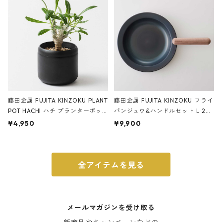
ブラック
藤田金属 FUJITA KINZOKU PLANT
藤田金属 FUJITA KINZOKU フライ
POT HACHI ハチ プランターポッ
パンジュウ&ハンドルセット L 24c
ト 3号 ブラック
m ガス火・IH対応 鉄フライパン
¥4,950
¥9,900
ウォルナット
全アイテムを見る
メールマガジンを受け取る