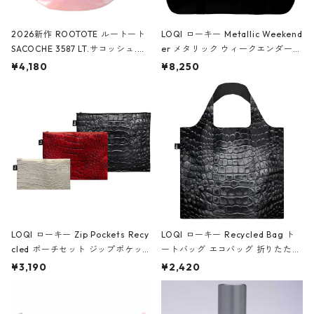
2026新作 ROOTOTE ルートート
LOQI ローキー Metallic Weekend
SACOCHE 3587 LT.サコッシュ.ル
er メタリック ウィークエンダー
ミエ-B ショルダーバッグ グロスピ
ボストンバッグ ショルダーバッグ
¥4,180
¥8,250
ンク
JEAN-MICHEL BASQUIAT/Crown
Black ジャン=ミッシェル・バスキ
ア/クラウン ブラック
LOQI ローキー Zip Pockets Recy
LOQI ローキー Recycled Bag ト
cled ポーチセット ジップポケット
ートバッグ エコバッグ 折りたたみ
ファスナーポーチ 撥水加工 トラベ
大きめ 撥水加工 収納ポーチ CRO
¥3,190
¥2,420
ルポーチ 化粧ポーチ 3点セット C
CODILE/Black クロコダイル/ブラ
ROCODILE/Black,Burgundy,Off
ック
White クロコダイル/ブラック、バ