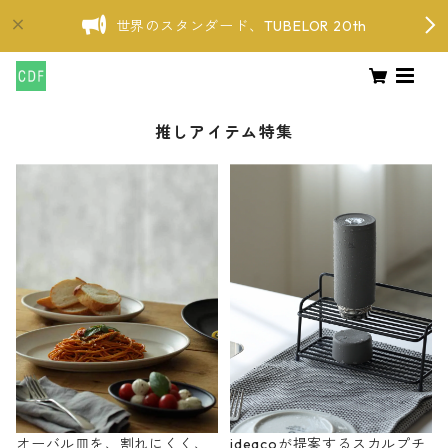
世界のスタンダード、TUBELOR 20th
推しアイテム特集
オーバル皿を、割れにくく、
ideacoが提案するスカルプチ