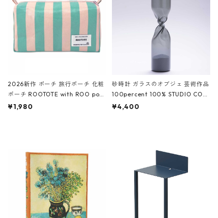
ーガンディー、オフホワイト
2026新作 ポーチ 旅行ポーチ 化粧
砂時計 ガラスのオブジェ 芸術作品
ポーチ ROOTOTE with ROO pou
100percent 100% STUDIO COH
ch 3532 ルートート WR.ポーチ.ラ
AKU Timeless 100パーセント ス
¥1,980
¥4,400
ミネート-W ピンク・ミント
タジオコハク タイムレス Gray グ
レー