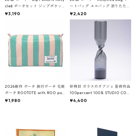
cled ポーチセット ジップポケット
ートバッグ エコバッグ 折りたたみ
ファスナーポーチ 撥水加工 トラベ
大きめ 撥水加工 収納ポーチ CRO
¥3,190
¥2,420
ルポーチ 化粧ポーチ 3点セット C
CODILE/Black クロコダイル/ブラ
ROCODILE/Black,Burgundy,Off
ック
White クロコダイル/ブラック、バ
ーガンディー、オフホワイト
2026新作 ポーチ 旅行ポーチ 化粧
砂時計 ガラスのオブジェ 芸術作品
ポーチ ROOTOTE with ROO pou
100percent 100% STUDIO COH
ch 3532 ルートート WR.ポーチ.ラ
AKU Timeless 100パーセント ス
¥1,980
¥4,400
ミネート-W ピンク・ミント
タジオコハク タイムレス Gray グ
レー