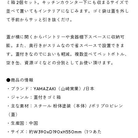
ミ箱 2個セット。キッチンカウンター下にも収まるサイズで
並べて置いてもインテリアになじみます。ゴミ袋は蓋を外し
て手前からサッと引き抜くだけ。
蓋が横に開くからパントリーや食器棚下スペースに収納可
能。また、奥行きがスリムなので省スペースで設置できま
す。蓋付きなのでにおいも軽減。複数並べてペットボトル、
空き缶、資源ゴミなどの分別としてお使い頂けます。
●商品の情報
・ブランド：YAMAZAKI（山崎実業）/日本
・ジャンル：蓋付きゴミ箱
・主な素材：スチール 粉体塗装（本体）/ポリプロピレン
（蓋）
・生産国：中国
・サイズ：約W390xD190xH550mm（1つあた