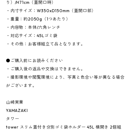
り）/H71cm（蓋開口時）
・内寸サイズ：W350xD150mm（蓋開口部）
・重量：約2050g（1つあたり）
・内容物：本体/六角レンチ
・対応サイズ：45Lゴミ袋
・その他：お客様組立て品となります。
●ご購入前にお読みください
・ご購入後の返品や交換はできません。
・撮影環境や閲覧環境により、写真と色合い等が異なる場合
がございます。
山崎実業
YAMAZAKI
タワー
tower スリム蓋付き分別ゴミ袋ホルダー 45L 横開き 2個組