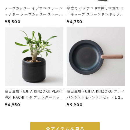
テープカッター イデアコ ステーシ
傘立て イデアコ 9本挿し傘立て ミ
ョナリー テープカッター ストーン
ニキューブ ストーンサンドカラー
サンドカラー 石調 ideaco Station
石調 ideaco Umbrella Stand CUB
¥5,500
¥4,730
ery tape cutter ストーンサンド
E ストーンサンドブラック
ブラック
藤田金属 FUJITA KINZOKU PLANT
藤田金属 FUJITA KINZOKU フライ
POT HACHI ハチ プランターポッ
パンジュウ&ハンドルセット L 24c
ト 3号 ブラック
m ガス火・IH対応 鉄フライパン
¥4,950
¥9,900
ウォルナット
全アイテムを見る