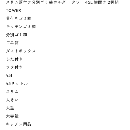
スリム蓋付き分別ゴミ袋ホルダー タワー 45L 横開き 2個組
TOWER
蓋付きゴミ箱
キッチンゴミ箱
分別ゴミ箱
ごみ箱
ダストボックス
ふた付き
フタ付き
45l
45リットル
スリム
大きい
大型
大容量
キッチン用品