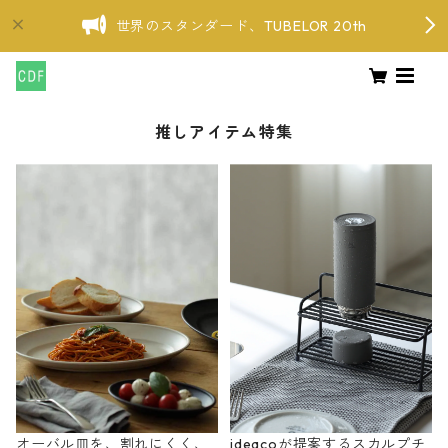
世界のスタンダード、TUBELOR 20th
推しアイテム特集
オーバル皿を、割れにくく、
ideacoが提案するスカルプチ