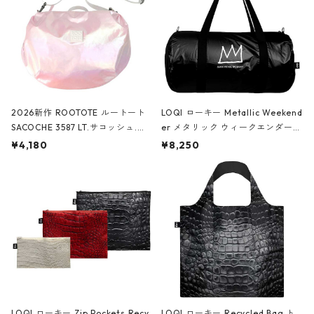
2026新作 ROOTOTE ルートート
LOQI ローキー Metallic Weekend
SACOCHE 3587 LT.サコッシュ.ル
er メタリック ウィークエンダー
ミエ-B ショルダーバッグ グロスピ
ボストンバッグ ショルダーバッグ
¥4,180
¥8,250
ンク
JEAN-MICHEL BASQUIAT/Crown
Black ジャン=ミッシェル・バスキ
ア/クラウン ブラック
LOQI ローキー Zip Pockets Recy
LOQI ローキー Recycled Bag ト