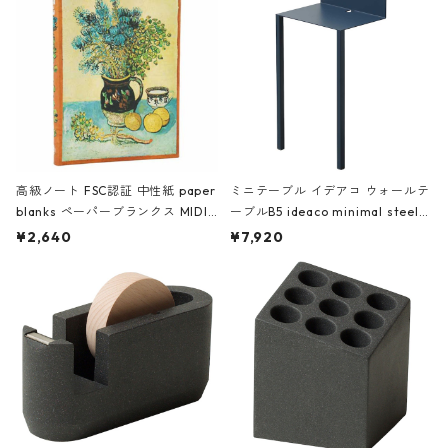
高級ノート FSC認証 中性紙 paper
ミニテーブル イデアコ ウォールテ
blanks ペーパーブランクス MIDI
ーブルB5 ideaco minimal steel f
ハードカバー 罫線 ヴァン・ゴッホ
urniture WALL Table B5 ネイビー
¥2,640
¥7,920
の静物画