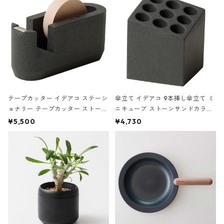
テープカッター イデアコ ステーシ
傘立て イデアコ 9本挿し傘立て ミ
ョナリー テープカッター ストーン
ニキューブ ストーンサンドカラー
サンドカラー 石調 ideaco Station
石調 ideaco Umbrella Stand CUB
¥5,500
¥4,730
ery tape cutter ストーンサンド
E ストーンサンドブラック
ブラック