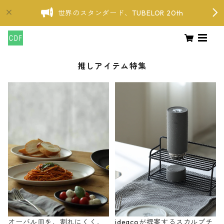
世界のスタンダード、TUBELOR 20th
推しアイテム特集
オーバル皿を、割れにくく、
ideacoが提案するスカルプチ