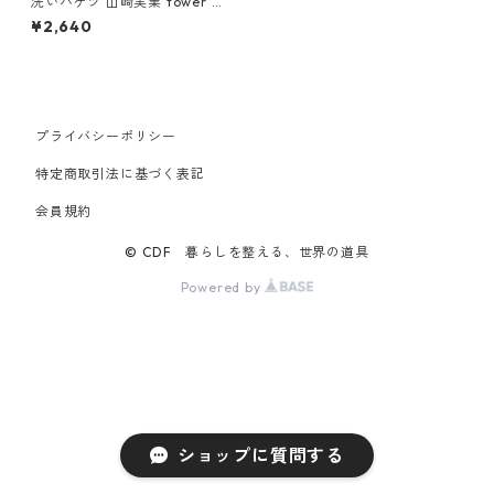
洗いバケツ 山崎実業 tower タ
ワー マグネット＆引っ掛けバ
¥2,640
ケツ 7.5L ブラック
プライバシーポリシー
特定商取引法に基づく表記
会員規約
© CDF 暮らしを整える、世界の道具
Powered by
ショップに質問する