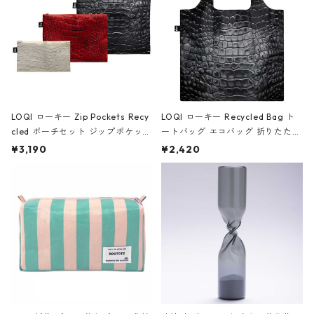
LOQI ローキー Zip Pockets Recy
LOQI ローキー Recycled Bag ト
cled ポーチセット ジップポケット
ートバッグ エコバッグ 折りたたみ
ファスナーポーチ 撥水加工 トラベ
大きめ 撥水加工 収納ポーチ CRO
¥3,190
¥2,420
ルポーチ 化粧ポーチ 3点セット C
CODILE/Black クロコダイル/ブラ
ROCODILE/Black,Burgundy,Off
ック
White クロコダイル/ブラック、バ
ーガンディー、オフホワイト