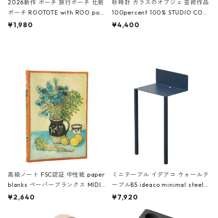
2026新作 ポーチ 旅行ポーチ 化粧
砂時計 ガラスのオブジェ 芸術作品
ポーチ ROOTOTE with ROO pou
100percent 100% STUDIO COH
ch 3532 ルートート WR.ポーチ.ラ
AKU Timeless 100パーセント ス
¥1,980
¥4,400
ミネート-W ピンク・ミント
タジオコハク タイムレス Gray グ
レー
高級ノート FSC認証 中性紙 paper
ミニテーブル イデアコ ウォールテ
blanks ペーパーブランクス MIDI
ーブルB5 ideaco minimal steel f
ハードカバー 罫線 ヴァン・ゴッホ
urniture WALL Table B5 ネイビー
¥2,640
¥7,920
の静物画