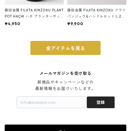
藤田金属 FUJITA KINZOKU PLANT
藤田金属 FUJITA KINZOKU フライ
POT HACHI ハチ プランターポッ
パンジュウ&ハンドルセット L 24c
ト 3号 ブラック
m ガス火・IH対応 鉄フライパン
¥4,950
¥9,900
ウォルナット
全アイテムを見る
メールマガジンを受け取る
新商品やキャンペーンなどの

最新情報をお届けいたします。
登録