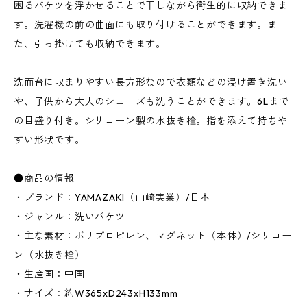
困るバケツを浮かせることで干しながら衛生的に収納できま
す。洗濯機の前の曲面にも取り付けることができます。ま
た、引っ掛けても収納できます。
洗面台に収まりやすい長方形なので衣類などの浸け置き洗い
や、子供から大人のシューズも洗うことができます。6Lまで
の目盛り付き。シリコーン製の水抜き栓。指を添えて持ちや
すい形状です。
●商品の情報
・ブランド：YAMAZAKI（山崎実業）/日本
・ジャンル：洗いバケツ
・主な素材：ポリプロピレン、マグネット（本体）/シリコー
ン（水抜き栓）
・生産国：中国
・サイズ：約W365xD243xH133mm