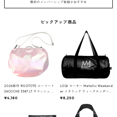
無料のメンバーシップ登録がおすすめ
ピックアップ商品
2026新作 ROOTOTE ルートート
LOQI ローキー Metallic Weekend
SACOCHE 3587 LT.サコッシュ.ル
er メタリック ウィークエンダー
ミエ-B ショルダーバッグ グロスピ
ボストンバッグ ショルダーバッグ
¥4,180
¥8,250
ンク
JEAN-MICHEL BASQUIAT/Crown
Black ジャン=ミッシェル・バスキ
ア/クラウン ブラック