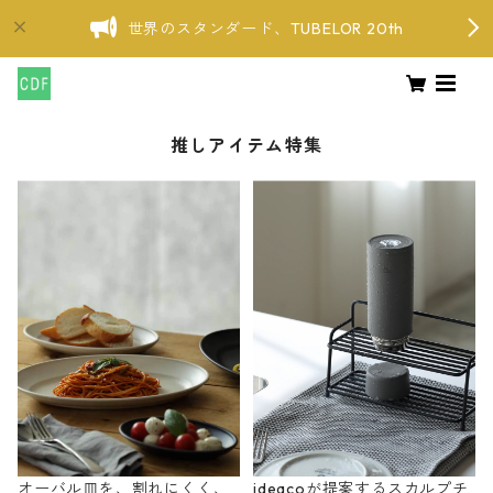
世界のスタンダード、TUBELOR 20th
推しアイテム特集
オーバル皿を、割れにくく、
ideacoが提案するスカルプチ