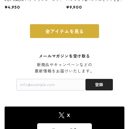
ト 3号 ブラック
m ガス火・IH対応 鉄フライパン
¥4,950
¥9,900
ウォルナット
全アイテムを見る
メールマガジンを受け取る
新商品やキャンペーンなどの

最新情報をお届けいたします。
登録
X