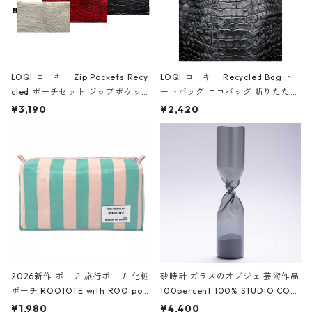
LOQI ローキー Zip Pockets Recy
LOQI ローキー Recycled Bag ト
cled ポーチセット ジップポケット
ートバッグ エコバッグ 折りたたみ
ファスナーポーチ 撥水加工 トラベ
大きめ 撥水加工 収納ポーチ CRO
¥3,190
¥2,420
ルポーチ 化粧ポーチ 3点セット C
CODILE/Black クロコダイル/ブラ
ROCODILE/Black,Burgundy,Off
ック
White クロコダイル/ブラック、バ
ーガンディー、オフホワイト
2026新作 ポーチ 旅行ポーチ 化粧
砂時計 ガラスのオブジェ 芸術作品
ポーチ ROOTOTE with ROO pou
100percent 100% STUDIO COH
ch 3532 ルートート WR.ポーチ.ラ
AKU Timeless 100パーセント ス
¥1,980
¥4,400