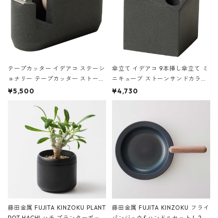
テープカッター イデアコ ステーシ
傘立て イデアコ 9本挿し傘立て ミ
ョナリー テープカッター ストーン
ニキューブ ストーンサンドカラー
サンドカラー 石調 ideaco Station
石調 ideaco Umbrella Stand CUB
¥5,500
¥4,730
ery tape cutter ストーンサンド
E ストーンサンドブラック
ブラック
藤田金属 FUJITA KINZOKU PLANT
藤田金属 FUJITA KINZOKU フライ
POT HACHI ハチ プランターポッ
パンジュウ&ハンドルセット L 24c