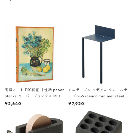
ミネート-W ピンク・ミント
タジオコハク タイムレス Gray グ
レー
高級ノート FSC認証 中性紙 paper
ミニテーブル イデアコ ウォールテ
blanks ペーパーブランクス MIDI
ーブルB5 ideaco minimal steel f
ハードカバー 罫線 ヴァン・ゴッホ
urniture WALL Table B5 ネイビー
¥2,640
¥7,920
の静物画