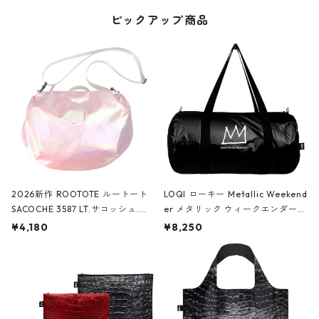
ピックアップ商品
2026新作 ROOTOTE ルートート
LOQI ローキー Metallic Weekend
SACOCHE 3587 LT.サコッシュ.ル
er メタリック ウィークエンダー
ミエ-B ショルダーバッグ グロスピ
ボストンバッグ ショルダーバッグ
¥4,180
¥8,250
ンク
JEAN-MICHEL BASQUIAT/Crown
Black ジャン=ミッシェル・バスキ
ア/クラウン ブラック