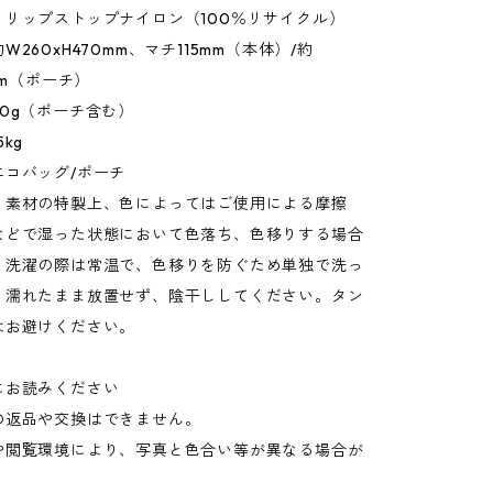
：リップストップナイロン（100％リサイクル）
260xH470mm、マチ115mm（本体）/約
mm（ポーチ）
0g（ポーチ含む）
kg
エコバッグ/ポーチ
：素材の特製上、色によってはご使用による摩擦
などで湿った状態において色落ち、色移りする場合
。洗濯の際は常温で、色移りを防ぐため単独で洗っ
。濡れたまま放置せず、陰干ししてください。タン
はお避けください。
にお読みください
の返品や交換はできません。
や閲覧環境により、写真と色合い等が異なる場合が
。