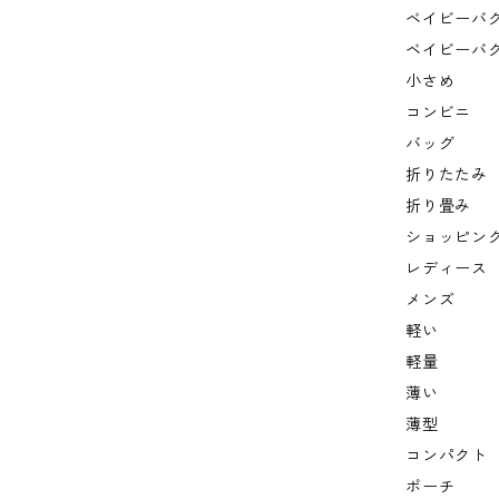
ベイビーバ
ベイビーバ
小さめ
コンビニ
バッグ
折りたたみ
折り畳み
ショッピン
レディース
メンズ
軽い
軽量
薄い
薄型
コンパクト
ポーチ