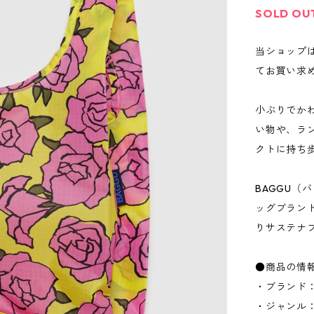
SOLD OU
当ショップ
てお買い求
小ぶりでかわ
い物や、ラ
クトに持ち
BAGGU（
ッグブラン
りサステナ
●商品の情
・ブランド：
・ジャンル