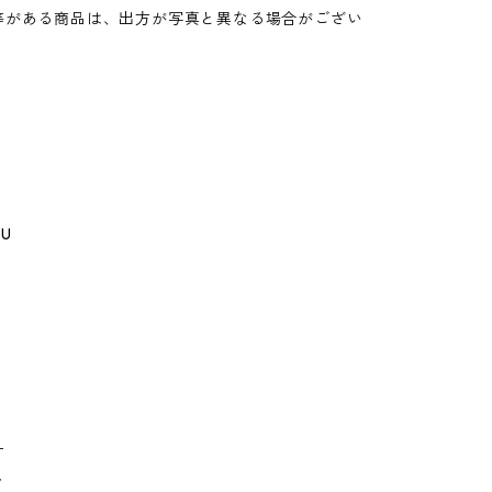
等がある商品は、出方が写真と異なる場合がござい
GU
ー
ゥ