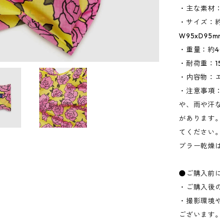
・主な素材
・サイズ：約W
W95xD95
・重量：約4
・耐荷重：15
・内容物：
・注意事項
や、雨や汗
があります
てください
ブラー乾燥
●ご購入前
・ご購入後
・撮影環境
ございます