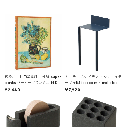
レー
高級ノート FSC認証 中性紙 paper
ミニテーブル イデアコ ウォールテ
blanks ペーパーブランクス MIDI
ーブルB5 ideaco minimal steel f
ハードカバー 罫線 ヴァン・ゴッホ
urniture WALL Table B5 ネイビー
¥2,640
¥7,920
の静物画