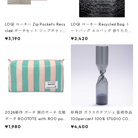
LOQI ローキー Zip Pockets Recy
LOQI ローキー Recycled Bag ト
cled ポーチセット ジップポケット
ートバッグ エコバッグ 折りたたみ
ファスナーポーチ 撥水加工 トラベ
大きめ 撥水加工 収納ポーチ CRO
¥3,190
¥2,420
ルポーチ 化粧ポーチ 3点セット C
CODILE/Black クロコダイル/ブラ
ROCODILE/Black,Burgundy,Off
ック
White クロコダイル/ブラック、バ
ーガンディー、オフホワイト
2026新作 ポーチ 旅行ポーチ 化粧
砂時計 ガラスのオブジェ 芸術作品
ポーチ ROOTOTE with ROO pou
100percent 100% STUDIO COH
ch 3532 ルートート WR.ポーチ.ラ
AKU Timeless 100パーセント ス
¥1,980
¥4,400
ミネート-W ピンク・ミント
タジオコハク タイムレス Gray グ