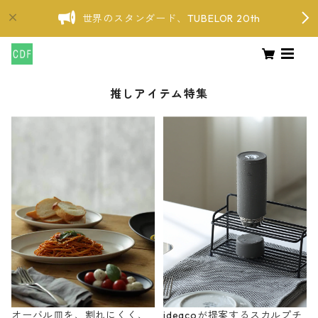
世界のスタンダード、TUBELOR 20th
推しアイテム特集
オーバル皿を、割れにくく、
ideacoが提案するスカルプチ