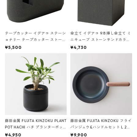
テープカッター イデアコ ステーシ
傘立て イデアコ 9本挿し傘立て ミ
ョナリー テープカッター ストーン
ニキューブ ストーンサンドカラー
サンドカラー 石調 ideaco Station
石調 ideaco Umbrella Stand CUB
¥5,500
¥4,730
ery tape cutter ストーンサンド
E ストーンサンドブラック
ブラック
藤田金属 FUJITA KINZOKU PLANT
藤田金属 FUJITA KINZOKU フライ
POT HACHI ハチ プランターポッ
パンジュウ&ハンドルセット L 24c
ト 3号 ブラック
m ガス火・IH対応 鉄フライパン
¥4,950
¥9,900