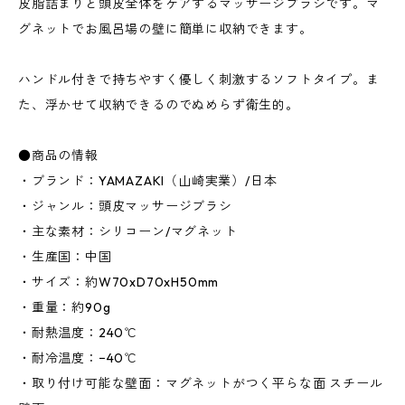
皮脂詰まりと頭皮全体をケアするマッサージブラシです。マ
グネットでお風呂場の壁に簡単に収納できます。
ハンドル付きで持ちやすく優しく刺激するソフトタイプ。ま
た、浮かせて収納できるのでぬめらず衛生的。
●商品の情報
・ブランド：YAMAZAKI（山崎実業）/日本
・ジャンル：頭皮マッサージブラシ
・主な素材：シリコーン/マグネット
・生産国：中国
・サイズ：約W70xD70xH50mm
・重量：約90g
・耐熱温度：240℃
・耐冷温度：−40℃
・取り付け可能な壁面：マグネットがつく平らな面 スチール