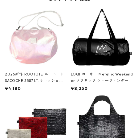
2026新作 ROOTOTE ルートート
LOQI ローキー Metallic Weekend
SACOCHE 3587 LT.サコッシュ.ル
er メタリック ウィークエンダー
ミエ-B ショルダーバッグ グロスピ
ボストンバッグ ショルダーバッグ
¥4,180
¥8,250
ンク
JEAN-MICHEL BASQUIAT/Crown
Black ジャン=ミッシェル・バスキ
ア/クラウン ブラック