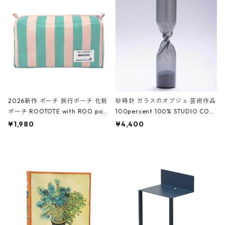
White クロコダイル/ブラック、バ
ーガンディー、オフホワイト
2026新作 ポーチ 旅行ポーチ 化粧
砂時計 ガラスのオブジェ 芸術作品
ポーチ ROOTOTE with ROO pou
100percent 100% STUDIO COH
ch 3532 ルートート WR.ポーチ.ラ
AKU Timeless 100パーセント ス
¥1,980
¥4,400
ミネート-W ピンク・ミント
タジオコハク タイムレス Gray グ
レー