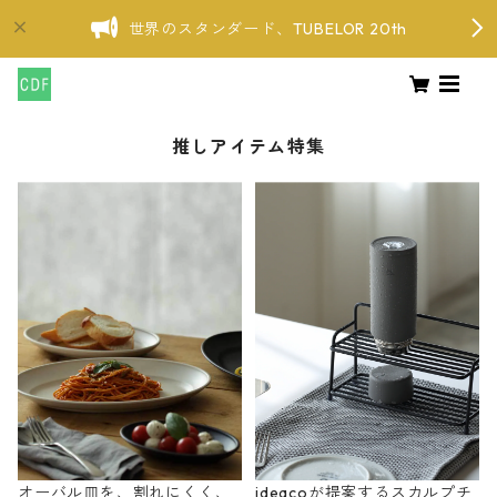
世界のスタンダード、TUBELOR 20th
推しアイテム特集
オーバル皿を、割れにくく、
ideacoが提案するスカルプチ