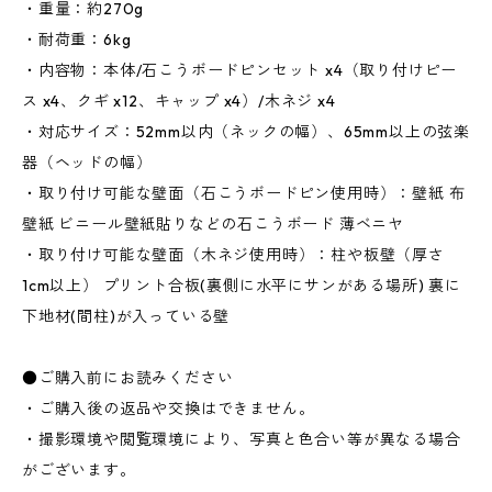
・重量：約270g
・耐荷重：6kg
・内容物：本体/石こうボードピンセット x4（取り付けピー
ス x4、クギ x12、キャップ x4）/木ネジ x4
・対応サイズ：52mm以内（ネックの幅）、65mm以上の弦楽
器（ヘッドの幅）
・取り付け可能な壁面（石こうボードピン使用時）：壁紙 布
壁紙 ビニール壁紙貼りなどの石こうボード 薄ベニヤ
・取り付け可能な壁面（木ネジ使用時）：柱や板壁（厚さ
1cm以上） プリント合板(裏側に水平にサンがある場所) 裏に
下地材(間柱)が入っている壁
●ご購入前にお読みください
・ご購入後の返品や交換はできません。
・撮影環境や閲覧環境により、写真と色合い等が異なる場合
がございます。