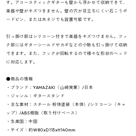
す。アコースティックギターも壁から浮かせて収納できて、
楽器や壁がキズつきません。壁の穴が目立ちにくい石こうボ
ードピン、または木ネジでも設置可能です。
引っ掛け部はシリコーン付きで楽器をキズつけません。フッ
ク部にはギターシールドやカポなどの小物も引っ掛けて収納
できます。また、フックが回転するので様々な形状のヘッド
に対応します。
●商品の情報
・ブランド：YAMAZAKI（山崎実業）/日本
・ジャンル：ギタースタンド
・主な素材：スチール 粉体塗装（本体）/シリコーン（キャ
ップ）/ABS樹脂（取り付けベース）
・生産国：中国
・サイズ：約W80xD115xH140mm