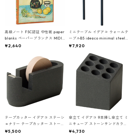
高級ノート FSC認証 中性紙 paper
ミニテーブル イデアコ ウォールテ
blanks ペーパーブランクス MIDI
ーブルB5 ideaco minimal steel f
ハードカバー 罫線 ヴァン・ゴッホ
urniture WALL Table B5 ネイビー
¥2,640
¥7,920
の静物画
テープカッター イデアコ ステーシ
傘立て イデアコ 9本挿し傘立て ミ
ョナリー テープカッター ストーン
ニキューブ ストーンサンドカラー
サンドカラー 石調 ideaco Station
石調 ideaco Umbrella Stand CUB
¥5,500
¥4,730