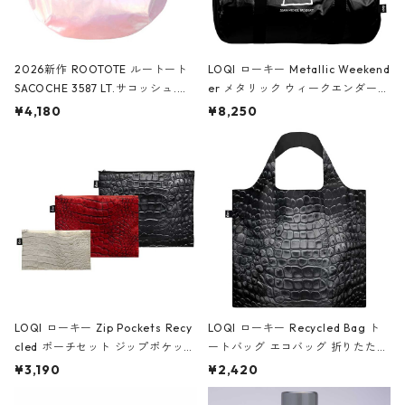
2026新作 ROOTOTE ルートート
LOQI ローキー Metallic Weekend
SACOCHE 3587 LT.サコッシュ.ル
er メタリック ウィークエンダー
ミエ-B ショルダーバッグ グロスピ
ボストンバッグ ショルダーバッグ
¥4,180
¥8,250
ンク
JEAN-MICHEL BASQUIAT/Crown
Black ジャン=ミッシェル・バスキ
ア/クラウン ブラック
LOQI ローキー Zip Pockets Recy
LOQI ローキー Recycled Bag ト
cled ポーチセット ジップポケット
ートバッグ エコバッグ 折りたたみ
ファスナーポーチ 撥水加工 トラベ
大きめ 撥水加工 収納ポーチ CRO
¥3,190
¥2,420
ルポーチ 化粧ポーチ 3点セット C
CODILE/Black クロコダイル/ブラ
ROCODILE/Black,Burgundy,Off
ック