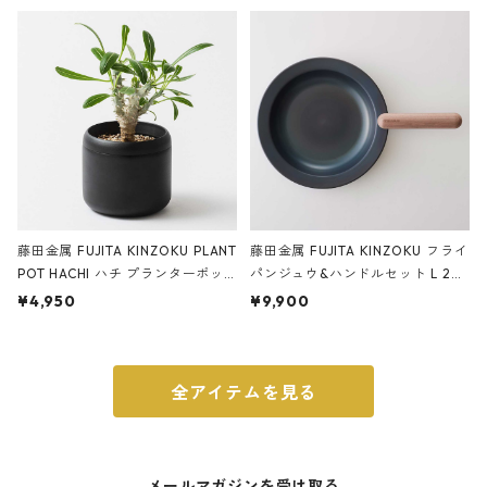
ery tape cutter ストーンサンド
E ストーンサンドブラック
ブラック
藤田金属 FUJITA KINZOKU PLANT
藤田金属 FUJITA KINZOKU フライ
POT HACHI ハチ プランターポッ
パンジュウ&ハンドルセット L 24c
ト 3号 ブラック
m ガス火・IH対応 鉄フライパン
¥4,950
¥9,900
ウォルナット
全アイテムを見る
メールマガジンを受け取る