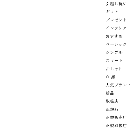
引越し祝い
ギフト
プレゼント
インテリア
おすすめ
ベーシック
シンプル
スマート
おしゃれ
白 黒
人気ブラン
新品
取扱店
正規品
正規販売店
正規取扱店