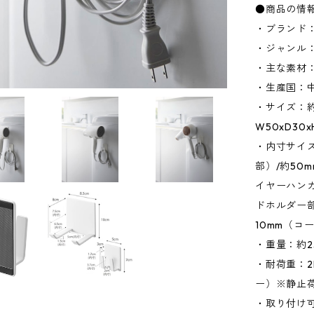
●商品の情
・ブランド：
・ジャンル
・主な素材：
・生産国：
・サイズ：約
W50xD3
・内寸サイズ
部）/約50
イヤーハンガ
ドホルダー部
10mm（コ
・重量：約2
・耐荷重：2
ー）※静止
・取り付け