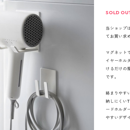
SOLD OU
当ショップ
てお買い求
マグネット
イヤーホル
けるだけの
です。
絡まりやす
納しにくい
ードホルダ
やすいデザ