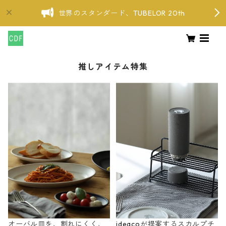
世界のスタンダード、TUBELOR 20th
推しアイテム特集
オーバル皿を、割れにくく、
ideacoが提案するスカルプチ