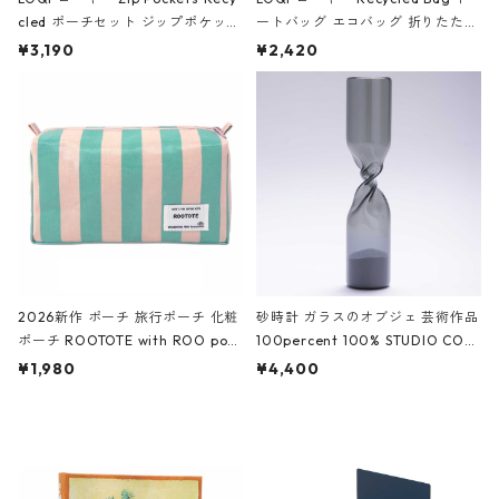
cled ポーチセット ジップポケット
ートバッグ エコバッグ 折りたたみ
ファスナーポーチ 撥水加工 トラベ
大きめ 撥水加工 収納ポーチ CRO
¥3,190
¥2,420
ルポーチ 化粧ポーチ 3点セット C
CODILE/Black クロコダイル/ブラ
ROCODILE/Black,Burgundy,Off
ック
White クロコダイル/ブラック、バ
ーガンディー、オフホワイト
2026新作 ポーチ 旅行ポーチ 化粧
砂時計 ガラスのオブジェ 芸術作品
ポーチ ROOTOTE with ROO pou
100percent 100% STUDIO COH
ch 3532 ルートート WR.ポーチ.ラ
AKU Timeless 100パーセント ス
¥1,980
¥4,400
ミネート-W ピンク・ミント
タジオコハク タイムレス Gray グ
レー