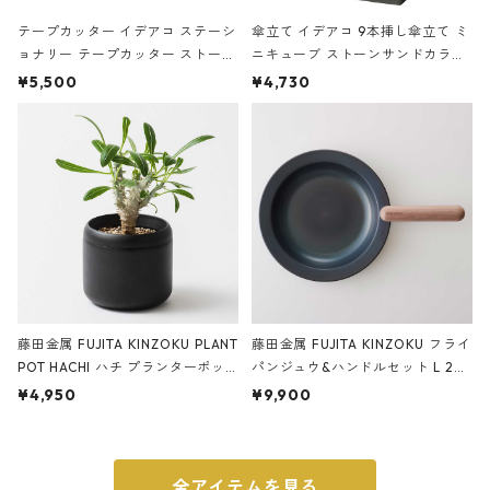
テープカッター イデアコ ステーシ
傘立て イデアコ 9本挿し傘立て ミ
ョナリー テープカッター ストーン
ニキューブ ストーンサンドカラー
サンドカラー 石調 ideaco Station
石調 ideaco Umbrella Stand CUB
¥5,500
¥4,730
ery tape cutter ストーンサンド
E ストーンサンドブラック
ブラック
藤田金属 FUJITA KINZOKU PLANT
藤田金属 FUJITA KINZOKU フライ
POT HACHI ハチ プランターポッ
パンジュウ&ハンドルセット L 24c
ト 3号 ブラック
m ガス火・IH対応 鉄フライパン
¥4,950
¥9,900
ウォルナット
全アイテムを見る