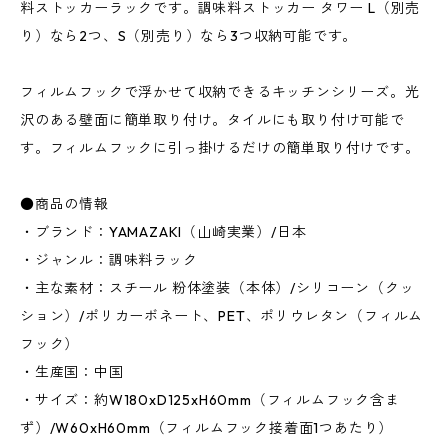
料ストッカーラックです。調味料ストッカー タワー L（別売
り）なら2つ、S（別売り）なら3つ収納可能です。
フィルムフックで浮かせて収納できるキッチンシリーズ。光
沢のある壁面に簡単取り付け。タイルにも取り付け可能で
す。フィルムフックに引っ掛けるだけの簡単取り付けです。
●商品の情報
・ブランド：YAMAZAKI（山崎実業）/日本
・ジャンル：調味料ラック
・主な素材：スチール 粉体塗装（本体）/シリコーン（クッ
ション）/ポリカーボネート、PET、ポリウレタン（フィルム
フック）
・生産国：中国
・サイズ：約W180xD125xH60mm（フィルムフック含ま
ず）/W60xH60mm（フィルムフック接着面1つあたり）