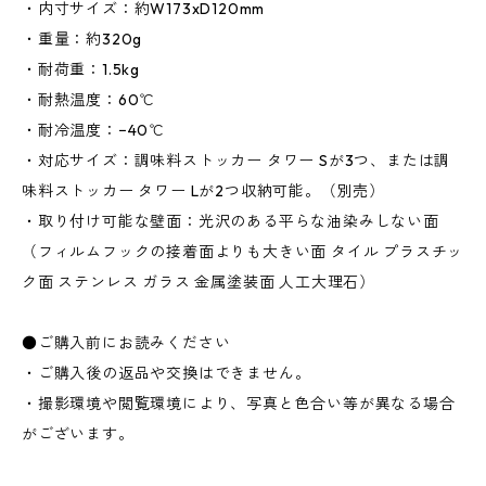
・内寸サイズ：約W173xD120mm
・重量：約320g
・耐荷重：1.5kg
・耐熱温度：60℃
・耐冷温度：−40℃
・対応サイズ：調味料ストッカー タワー Sが3つ、または調
味料ストッカー タワー Lが2つ収納可能。（別売）
・取り付け可能な壁面：光沢のある平らな油染みしない面
（フィルムフックの接着面よりも大きい面 タイル プラスチッ
ク面 ステンレス ガラス 金属塗装面 人工大理石）
●ご購入前にお読みください
・ご購入後の返品や交換はできません。
・撮影環境や閲覧環境により、写真と色合い等が異なる場合
がございます。