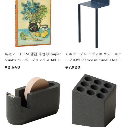
高級ノート FSC認証 中性紙 paper
ミニテーブル イデアコ ウォールテ
blanks ペーパーブランクス MIDI
ーブルB5 ideaco minimal steel f
ハードカバー 罫線 ヴァン・ゴッホ
urniture WALL Table B5 ネイビー
¥2,640
¥7,920
の静物画