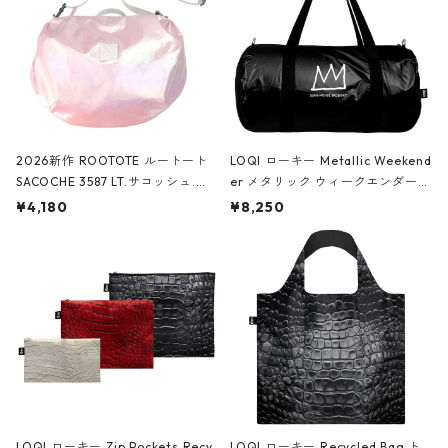
2026新作 ROOTOTE ルートート
LOQI ローキー Metallic Weekend
SACOCHE 3587 LT.サコッシュ.ル
er メタリック ウィークエンダー
ミエ-B ショルダーバッグ グロスピ
ボストンバッグ ショルダーバッグ
¥4,180
¥8,250
ンク
JEAN-MICHEL BASQUIAT/Crown
Black ジャン=ミッシェル・バスキ
ア/クラウン ブラック
LOQI ローキー Zip Pockets Recy
LOQI ローキー Recycled Bag ト