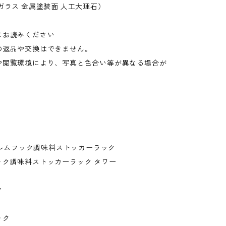
ガラス 金属塗装面 人工大理石）
にお読みください
の返品や交換はできません。
や閲覧環境により、写真と色合い等が異なる場合が
。
フィルムフック調味料ストッカーラック
ック調味料ストッカーラック タワー
ク
ック