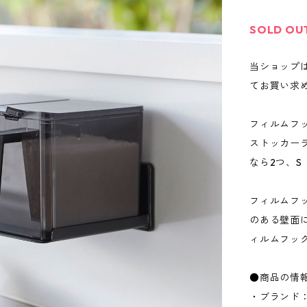
SOLD OU
当ショップ
てお買い求
フィルムフ
ストッカーラ
なら2つ、S
フィルムフ
のある壁面
ィルムフッ
●商品の情
・ブランド：