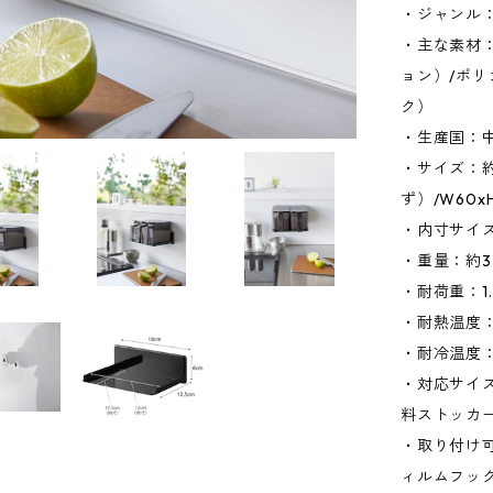
・ジャンル
・主な素材
ョン）/ポリ
ク）
・生産国：
・サイズ：約
ず）/W60
・内寸サイズ：
・重量：約3
・耐荷重：1.
・耐熱温度：
・耐冷温度：
・対応サイズ
料ストッカー
・取り付け
ィルムフッ