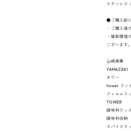
ステンレス 
●ご購入前
・ご購入後
・撮影環境
ございます
山崎実業
YAMAZAKI
タワー
tower 
フィルムフ
TOWER
調味料ラッ
調味料収納
スパイスラ