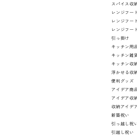
スパイス収
レンジフー
レンジフー
レンジフー
引っ掛け
キッチン用
キッチン雑
キッチン収
浮かせる収
便利グッズ
アイデア商
アイデア収
収納アイデ
新築祝い
引っ越し祝
引越し祝い