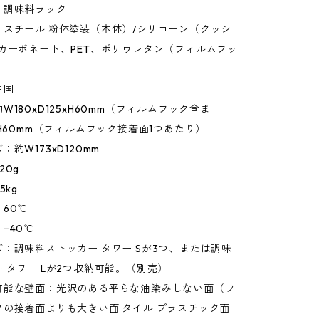
：調味料ラック
：スチール 粉体塗装（本体）/シリコーン（クッシ
カーボネート、PET、ポリウレタン（フィルムフッ
中国
W180xD125xH60mm（フィルムフック含ま
xH60mm（フィルムフック接着面1つあたり）
約W173xD120mm
20g
5kg
60℃
−40℃
：調味料ストッカー タワー Sが3つ、または調味
 タワー Lが2つ収納可能。（別売）
可能な壁面：光沢のある平らな油染みしない面（フ
クの接着面よりも大きい面 タイル プラスチック面