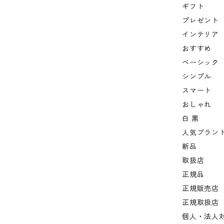
ギフト
プレゼント
インテリア
おすすめ
ベーシック
シンプル
スマート
おしゃれ
白 黒
人気ブラン
新品
取扱店
正規品
正規販売店
正規取扱店
個人・法人