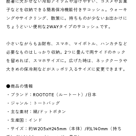
酷暑に欠かせない冷却アイテムや溶けやすい、コスメやお菓
子などを収納できる簡易保冷機能付きサコッシュ。ウォーキ
ングやサイクリング、散策に。持ちものが少ないお出かけに
ちょうどいい便利な2WAYタイプのサコッシュです。
小さいながらもお財布、スマホ、マイボトル、ハンカチなど
必要なものはしっかり収納。2つに畳んで両サイドのホック
を留めれば、スマホサイズに。広げた時は、ネッククーラや
大きめの保冷剤などがスッポリ入るサイズに変更できます。
●商品の情報
・ブランド：ROOTOTE（ルートート）/日本
・ジャンル：トートバッグ
・主な素材：綿/ドットボタン
・生産国：インド
・サイズ：約W205xH245mm（本体）/約L140mm（持ち