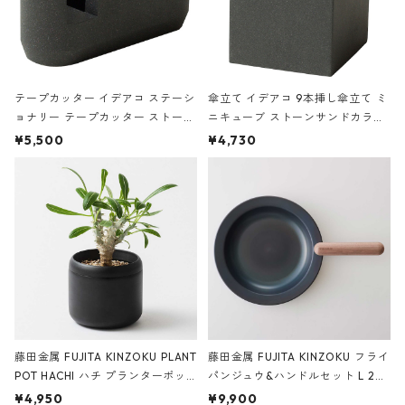
テープカッター イデアコ ステーシ
傘立て イデアコ 9本挿し傘立て ミ
ョナリー テープカッター ストーン
ニキューブ ストーンサンドカラー
サンドカラー 石調 ideaco Station
石調 ideaco Umbrella Stand CUB
¥5,500
¥4,730
ery tape cutter ストーンサンド
E ストーンサンドブラック
ブラック
藤田金属 FUJITA KINZOKU PLANT
藤田金属 FUJITA KINZOKU フライ
POT HACHI ハチ プランターポッ
パンジュウ&ハンドルセット L 24c
ト 3号 ブラック
m ガス火・IH対応 鉄フライパン
¥4,950
¥9,900