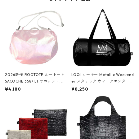
2026新作 ROOTOTE ルートート
LOQI ローキー Metallic Weekend
SACOCHE 3587 LT.サコッシュ.ル
er メタリック ウィークエンダー
ミエ-B ショルダーバッグ グロスピ
ボストンバッグ ショルダーバッグ
¥4,180
¥8,250
ンク
JEAN-MICHEL BASQUIAT/Crown
Black ジャン=ミッシェル・バスキ
ア/クラウン ブラック