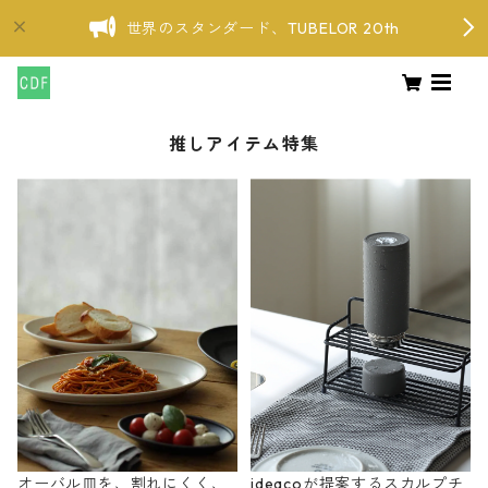
世界のスタンダード、TUBELOR 20th
推しアイテム特集
オーバル皿を、割れにくく、
ideacoが提案するスカルプチ