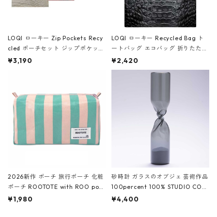
LOQI ローキー Zip Pockets Recy
LOQI ローキー Recycled Bag ト
cled ポーチセット ジップポケット
ートバッグ エコバッグ 折りたたみ
ファスナーポーチ 撥水加工 トラベ
大きめ 撥水加工 収納ポーチ CRO
¥3,190
¥2,420
ルポーチ 化粧ポーチ 3点セット C
CODILE/Black クロコダイル/ブラ
ROCODILE/Black,Burgundy,Off
ック
White クロコダイル/ブラック、バ
ーガンディー、オフホワイト
2026新作 ポーチ 旅行ポーチ 化粧
砂時計 ガラスのオブジェ 芸術作品
ポーチ ROOTOTE with ROO pou
100percent 100% STUDIO COH
ch 3532 ルートート WR.ポーチ.ラ
AKU Timeless 100パーセント ス
¥1,980
¥4,400
ミネート-W ピンク・ミント
タジオコハク タイムレス Gray グ