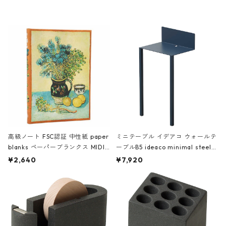
レー
高級ノート FSC認証 中性紙 paper
ミニテーブル イデアコ ウォールテ
blanks ペーパーブランクス MIDI
ーブルB5 ideaco minimal steel f
ハードカバー 罫線 ヴァン・ゴッホ
urniture WALL Table B5 ネイビー
¥2,640
¥7,920
の静物画