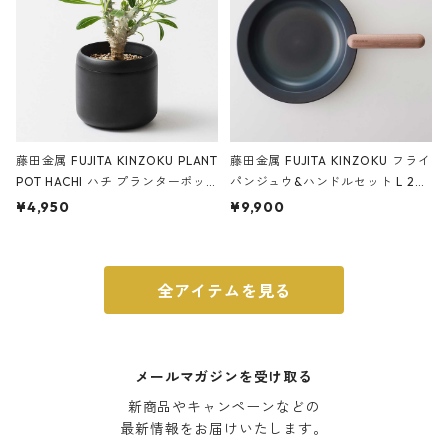
藤田金属 FUJITA KINZOKU PLANT
藤田金属 FUJITA KINZOKU フライ
POT HACHI ハチ プランターポッ
パンジュウ&ハンドルセット L 24c
ト 3号 ブラック
m ガス火・IH対応 鉄フライパン
¥4,950
¥9,900
ウォルナット
全アイテムを見る
メールマガジンを受け取る
新商品やキャンペーンなどの

最新情報をお届けいたします。