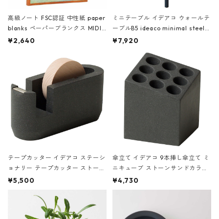
高級ノート FSC認証 中性紙 paper
ミニテーブル イデアコ ウォールテ
blanks ペーパーブランクス MIDI
ーブルB5 ideaco minimal steel f
ハードカバー 罫線 ヴァン・ゴッホ
urniture WALL Table B5 ネイビー
¥2,640
¥7,920
の静物画
テープカッター イデアコ ステーシ
傘立て イデアコ 9本挿し傘立て ミ
ョナリー テープカッター ストーン
ニキューブ ストーンサンドカラー
サンドカラー 石調 ideaco Station
石調 ideaco Umbrella Stand CUB
¥5,500
¥4,730
ery tape cutter ストーンサンド
E ストーンサンドブラック
ブラック