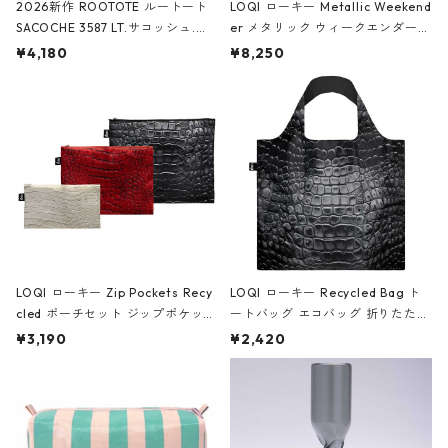
2026新作 ROOTOTE ルートート
LOQI ローキー Metallic Weekend
SACOCHE 3587 LT.サコッシュ.ル
er メタリック ウィークエンダー
ミエ-B ショルダーバッグ グロスピ
ボストンバッグ ショルダーバッグ
¥4,180
¥8,250
ンク
JEAN-MICHEL BASQUIAT/Crown
Black ジャン=ミッシェル・バスキ
ア/クラウン ブラック
LOQI ローキー Zip Pockets Recy
LOQI ローキー Recycled Bag ト
cled ポーチセット ジップポケット
ートバッグ エコバッグ 折りたたみ
ファスナーポーチ 撥水加工 トラベ
大きめ 撥水加工 収納ポーチ CRO
¥3,190
¥2,420
ルポーチ 化粧ポーチ 3点セット C
CODILE/Black クロコダイル/ブラ
ROCODILE/Black,Burgundy,Off
ック
White クロコダイル/ブラック、バ
ーガンディー、オフホワイト