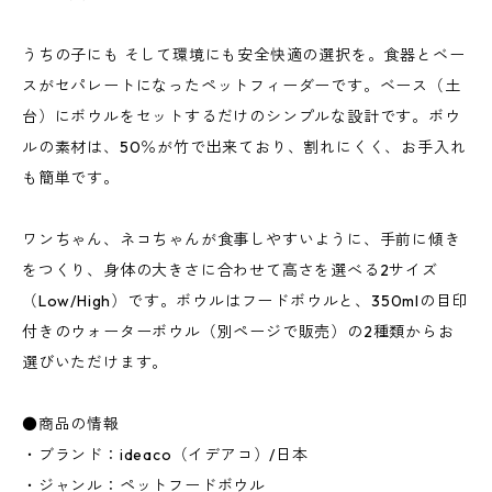
うちの子にも そして環境にも安全快適の選択を。食器とベー
スがセパレートになったペットフィーダーです。ベース（土
台）にボウルをセットするだけのシンプルな設計です。ボウ
ルの素材は、50％が竹で出来ており、割れにくく、お手入れ
も簡単です。
ワンちゃん、ネコちゃんが食事しやすいように、手前に傾き
をつくり、身体の大きさに合わせて高さを選べる2サイズ
（Low/High）です。ボウルはフードボウルと、350mlの目印
付きのウォーターボウル（別ページで販売）の2種類からお
選びいただけます。
●商品の情報
・ブランド：ideaco（イデアコ）/日本
・ジャンル：ペットフードボウル