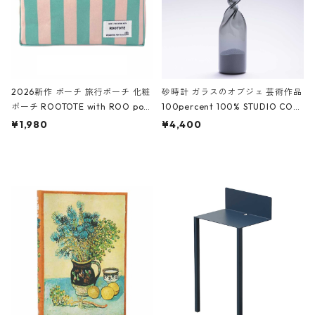
2026新作 ポーチ 旅行ポーチ 化粧
砂時計 ガラスのオブジェ 芸術作品
ポーチ ROOTOTE with ROO pou
100percent 100% STUDIO COH
ch 3532 ルートート WR.ポーチ.ラ
AKU Timeless 100パーセント ス
¥1,980
¥4,400
ミネート-W ピンク・ミント
タジオコハク タイムレス Gray グ
レー