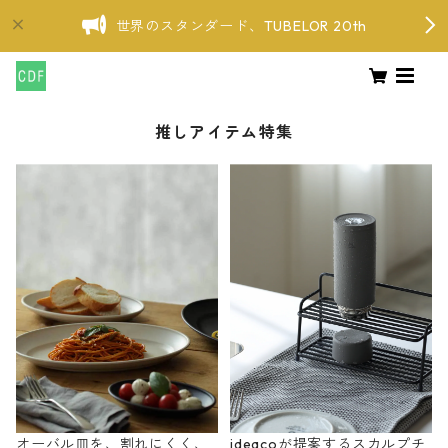
世界のスタンダード、TUBELOR 20th
推しアイテム特集
オーバル皿を、割れにくく、
ideacoが提案するスカルプチ