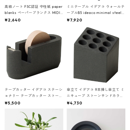
高級ノート FSC認証 中性紙 paper
ミニテーブル イデアコ ウォールテ
blanks ペーパーブランクス MIDI
ーブルB5 ideaco minimal steel f
ハードカバー 罫線 ヴァン・ゴッホ
urniture WALL Table B5 ネイビー
¥2,640
¥7,920
の静物画
テープカッター イデアコ ステーシ
傘立て イデアコ 9本挿し傘立て ミ
ョナリー テープカッター ストーン
ニキューブ ストーンサンドカラー
サンドカラー 石調 ideaco Station
石調 ideaco Umbrella Stand CUB
¥5,500
¥4,730
ery tape cutter ストーンサンド
E ストーンサンドブラック
ブラック