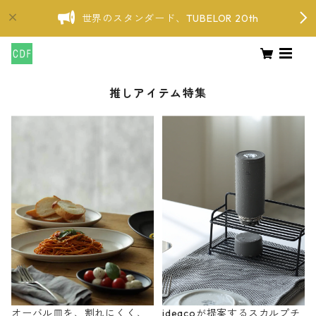
世界のスタンダード、TUBELOR 20th
推しアイテム特集
オーバル皿を、割れにくく、
ideacoが提案するスカルプチ