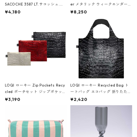
SACOCHE 3587 LT.サコッシュ.ル
er メタリック ウィークエンダー
ミエ-B ショルダーバッグ グロスピ
ボストンバッグ ショルダーバッグ
¥4,180
¥8,250
ンク
JEAN-MICHEL BASQUIAT/Crown
Black ジャン=ミッシェル・バスキ
ア/クラウン ブラック
LOQI ローキー Zip Pockets Recy
LOQI ローキー Recycled Bag ト
cled ポーチセット ジップポケット
ートバッグ エコバッグ 折りたたみ
ファスナーポーチ 撥水加工 トラベ
大きめ 撥水加工 収納ポーチ CRO
¥3,190
¥2,420
ルポーチ 化粧ポーチ 3点セット C
CODILE/Black クロコダイル/ブラ
ROCODILE/Black,Burgundy,Off
ック
White クロコダイル/ブラック、バ
ーガンディー、オフホワイト