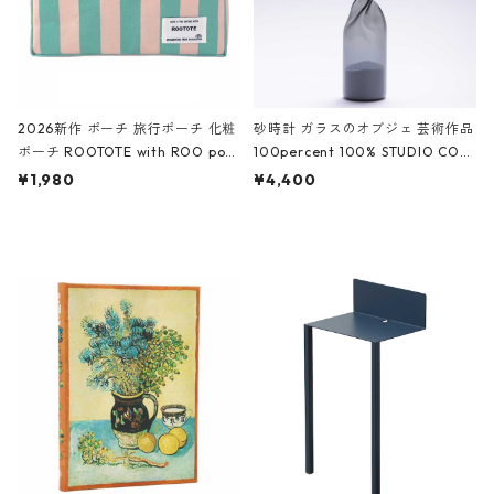
2026新作 ポーチ 旅行ポーチ 化粧
砂時計 ガラスのオブジェ 芸術作品
ポーチ ROOTOTE with ROO pou
100percent 100% STUDIO COH
ch 3532 ルートート WR.ポーチ.ラ
AKU Timeless 100パーセント ス
¥1,980
¥4,400
ミネート-W ピンク・ミント
タジオコハク タイムレス Gray グ
レー