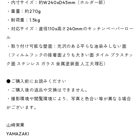
・内寸サイズ：約W240xD45mm（ホルダー部）
・重量：約270g
・耐荷重：1.5kg
・対応サイズ：直径110x高さ240mmのキッチンペーパーロー
ル
・取り付け可能な壁面：光沢のある平らな油染みしない面
（フィルムフックの接着面よりも大きい面 タイル プラスチッ
ク面 ステンレス ガラス 金属塗装面 人工大理石）
●ご購入前にお読みください
・ご購入後の返品や交換はできません。
・撮影環境や閲覧環境により、写真と色合い等が異なる場合
がございます。
山崎実業
YAMAZAKI