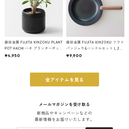
藤田金属 FUJITA KINZOKU PLANT
藤田金属 FUJITA KINZOKU フライ
POT HACHI ハチ プランターポッ
パンジュウ&ハンドルセット L 24c
ト 3号 ブラック
m ガス火・IH対応 鉄フライパン
¥4,950
¥9,900
ウォルナット
全アイテムを見る
メールマガジンを受け取る
新商品やキャンペーンなどの

最新情報をお届けいたします。