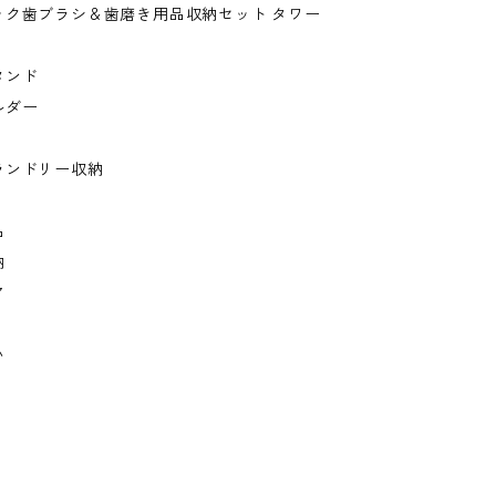
ック歯ブラシ＆歯磨き用品収納セット タワー
タンド
ルダー
ランドリー収納
品
納
ア
い