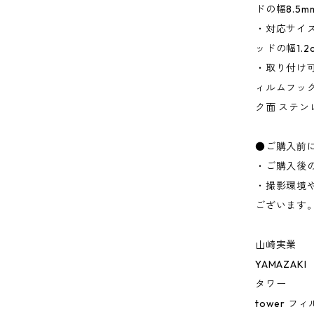
ドの幅8.5
・対応サイ
ッドの幅1.
・取り付け
ィルムフック
ク面 ステン
●ご購入前
・ご購入後
・撮影環境
ございます
山崎実業
YAMAZAKI
タワー
tower 