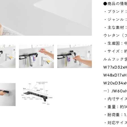
●商品の情
・ブランド：
・ジャンル
・主な素材：
ウレタン（フ
・生産国：
・サイズ：約
ルムフック含ま
W77xD32
W48xD17
W20xD3
ー）/W60
・内寸サイズ
・重量：約1
・耐荷重：1.
・対応サイ