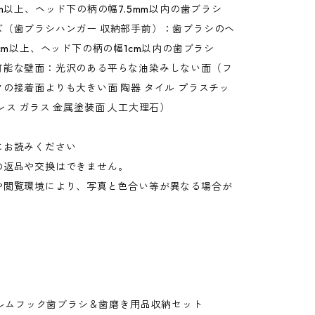
mm以上、ヘッド下の柄の幅7.5mm以内の歯ブラシ
ズ（歯ブラシハンガー 収納部手前）：歯ブラシのヘ
2cm以上、ヘッド下の柄の幅1cm以内の歯ブラシ
可能な壁面：光沢のある平らな油染みしない面（フ
の接着面よりも大きい面 陶器 タイル プラスチッ
レス ガラス 金属塗装面 人工大理石）
にお読みください
の返品や交換はできません。
や閲覧環境により、写真と色合い等が異なる場合が
。
フィルムフック歯ブラシ＆歯磨き用品収納セット