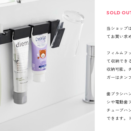
SOLD OU
当ショップ
てお買い求
フィルムフ
て収納でき
収納可能。
ガーはタン
歯ブラシハ
シや電動歯
チューブハ
できます。