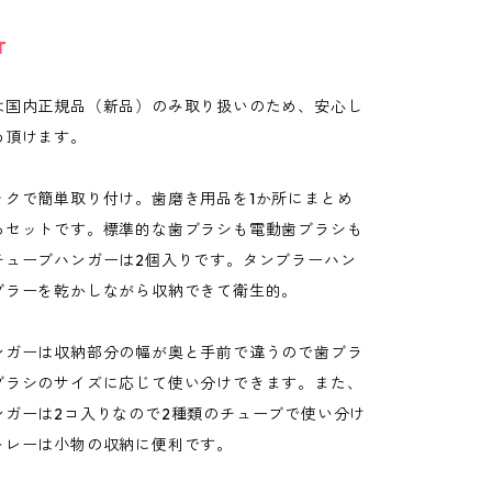
T
は国内正規品（新品）のみ取り扱いのため、安心し
め頂けます。
ックで簡単取り付け。歯磨き用品を1か所にまとめ
るセットです。標準的な歯ブラシも電動歯ブラシも
チューブハンガーは2個入りです。タンブラーハン
ブラーを乾かしながら収納できて衛生的。
ンガーは収納部分の幅が奥と手前で違うので歯ブラ
ブラシのサイズに応じて使い分けできます。また、
ンガーは2コ入りなので2種類のチューブで使い分け
トレーは小物の収納に便利です。