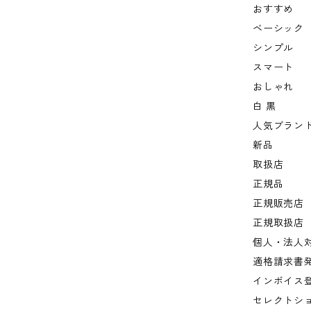
おすすめ
ベーシック
シンプル
スマート
おしゃれ
白 黒
人気ブラン
新品
取扱店
正規品
正規販売店
正規取扱店
個人・法人
適格請求書
インボイス
セレクトシ