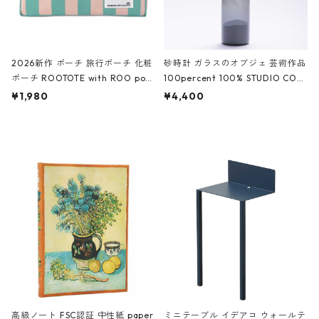
2026新作 ポーチ 旅行ポーチ 化粧
砂時計 ガラスのオブジェ 芸術作品
ポーチ ROOTOTE with ROO pou
100percent 100% STUDIO COH
ch 3532 ルートート WR.ポーチ.ラ
AKU Timeless 100パーセント ス
¥1,980
¥4,400
ミネート-W ピンク・ミント
タジオコハク タイムレス Gray グ
レー
高級ノート FSC認証 中性紙 paper
ミニテーブル イデアコ ウォールテ