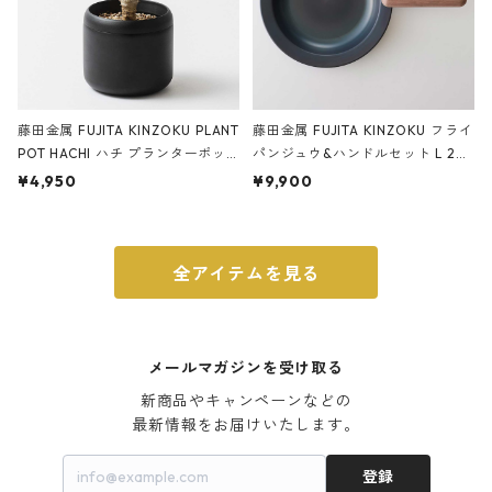
藤田金属 FUJITA KINZOKU PLANT
藤田金属 FUJITA KINZOKU フライ
POT HACHI ハチ プランターポッ
パンジュウ&ハンドルセット L 24c
ト 3号 ブラック
m ガス火・IH対応 鉄フライパン
¥4,950
¥9,900
ウォルナット
全アイテムを見る
メールマガジンを受け取る
新商品やキャンペーンなどの

最新情報をお届けいたします。
登録