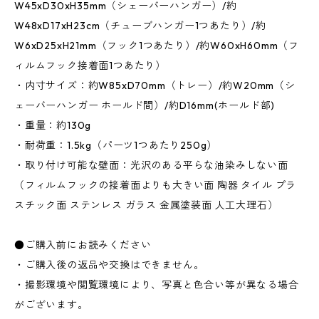
W45xD30xH35mm（シェーバーハンガー）/約
W48xD17xH23cm（チューブハンガー1つあたり）/約
W6xD25xH21mm（フック1つあたり）/約W60xH60mm（フ
ィルムフック接着面1つあたり）
・内寸サイズ：約W85xD70mm（トレー）/約W20mm（シ
ェーバーハンガー ホールド間）/約D16mm(ホールド部)
・重量：約130g
・耐荷重：1.5kg（パーツ1つあたり250g）
・取り付け可能な壁面：光沢のある平らな油染みしない面
（フィルムフックの接着面よりも大きい面 陶器 タイル プラ
スチック面 ステンレス ガラス 金属塗装面 人工大理石）
●ご購入前にお読みください
・ご購入後の返品や交換はできません。
・撮影環境や閲覧環境により、写真と色合い等が異なる場合
がございます。