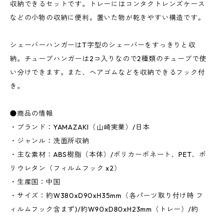
収納できるセットです。トレーにはコンタクトレンズケース
などの小物の収納に便利。置いた物が乾きやすい構造です。
シェーバーハンガーはT字型のシェーバーをすっきりと収
納。チューブハンガーは2コ入りなので2種類のチューブで使
い分けできます。また、ヘアゴムなどを収納できるフック付
き。
●商品の情報
・ブランド：YAMAZAKI（山崎実業）/日本
・ジャンル：洗面所収納
・主な素材：ABS樹脂（本体）/ポリカーボネート、PET、ポ
リウレタン（フィルムフック x2）
・生産国：中国
・サイズ：約W380xD90xH35mm（各パーツ取り付け時 フ
ィルムフック含まず)/約W90xD80xH23mm（トレー）/約