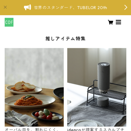
世界のスタンダード、TUBELOR 20th
推しアイテム特集
オーバル皿を、割れにくく、
ideacoが提案するスカルプチ