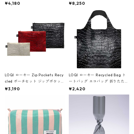
ミエ-B ショルダーバッグ グロスピ
ボストンバッグ ショルダーバッグ
¥4,180
¥8,250
ンク
JEAN-MICHEL BASQUIAT/Crown
Black ジャン=ミッシェル・バスキ
ア/クラウン ブラック
LOQI ローキー Zip Pockets Recy
LOQI ローキー Recycled Bag ト
cled ポーチセット ジップポケット
ートバッグ エコバッグ 折りたたみ
ファスナーポーチ 撥水加工 トラベ
大きめ 撥水加工 収納ポーチ CRO
¥3,190
¥2,420
ルポーチ 化粧ポーチ 3点セット C
CODILE/Black クロコダイル/ブラ
ROCODILE/Black,Burgundy,Off
ック
White クロコダイル/ブラック、バ
ーガンディー、オフホワイト