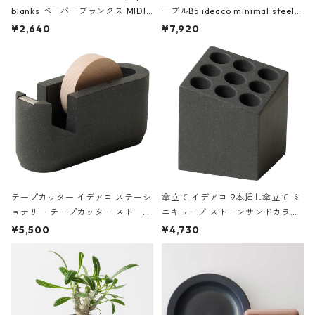
blanks ペーパーブランクス MIDI
ーブルB5 ideaco minimal steel f
ハードカバー 罫線 ヴァン・ゴッホ
urniture WALL Table B5 ネイビー
¥2,640
¥7,920
の静物画
テープカッター イデアコ ステーシ
傘立て イデアコ 9本挿し傘立て ミ
ョナリー テープカッター ストーン
ニキューブ ストーンサンドカラー
サンドカラー 石調 ideaco Station
石調 ideaco Umbrella Stand CUB
¥5,500
¥4,730
ery tape cutter ストーンサンド
E ストーンサンドブラック
ブラック