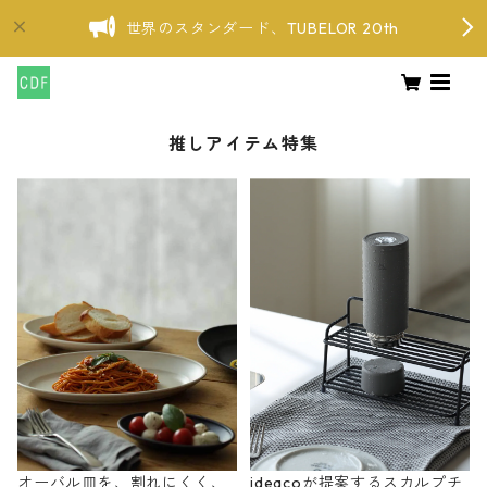
世界のスタンダード、TUBELOR 20th
推しアイテム特集
オーバル皿を、割れにくく、
ideacoが提案するスカルプチ