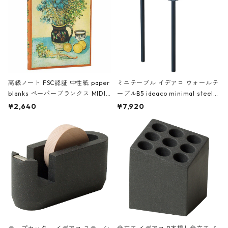
高級ノート FSC認証 中性紙 paper
ミニテーブル イデアコ ウォールテ
blanks ペーパーブランクス MIDI
ーブルB5 ideaco minimal steel f
ハードカバー 罫線 ヴァン・ゴッホ
urniture WALL Table B5 ネイビー
¥2,640
¥7,920
の静物画