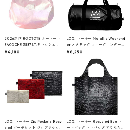
2026新作 ROOTOTE ルートート
LOQI ローキー Metallic Weekend
SACOCHE 3587 LT.サコッシュ.ル
er メタリック ウィークエンダー
ミエ-B ショルダーバッグ グロスピ
ボストンバッグ ショルダーバッグ
¥4,180
¥8,250
ンク
JEAN-MICHEL BASQUIAT/Crown
Black ジャン=ミッシェル・バスキ
ア/クラウン ブラック
LOQI ローキー Zip Pockets Recy
LOQI ローキー Recycled Bag ト
cled ポーチセット ジップポケット
ートバッグ エコバッグ 折りたたみ