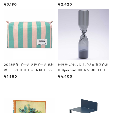
ファスナーポーチ 撥水加工 トラベ
大きめ 撥水加工 収納ポーチ CRO
¥3,190
¥2,420
ルポーチ 化粧ポーチ 3点セット C
CODILE/Black クロコダイル/ブラ
ROCODILE/Black,Burgundy,Off
ック
White クロコダイル/ブラック、バ
ーガンディー、オフホワイト
2026新作 ポーチ 旅行ポーチ 化粧
砂時計 ガラスのオブジェ 芸術作品
ポーチ ROOTOTE with ROO pou
100percent 100% STUDIO COH
ch 3532 ルートート WR.ポーチ.ラ
AKU Timeless 100パーセント ス
¥1,980
¥4,400
ミネート-W ピンク・ミント
タジオコハク タイムレス Gray グ
レー