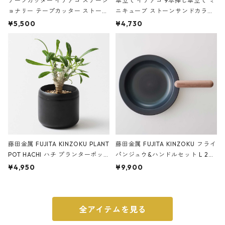
テープカッター イデアコ ステーシ
傘立て イデアコ 9本挿し傘立て ミ
ョナリー テープカッター ストーン
ニキューブ ストーンサンドカラー
サンドカラー 石調 ideaco Station
石調 ideaco Umbrella Stand CUB
¥5,500
¥4,730
ery tape cutter ストーンサンド
E ストーンサンドブラック
ブラック
藤田金属 FUJITA KINZOKU PLANT
藤田金属 FUJITA KINZOKU フライ
POT HACHI ハチ プランターポッ
パンジュウ&ハンドルセット L 24c
ト 3号 ブラック
m ガス火・IH対応 鉄フライパン
¥4,950
¥9,900
ウォルナット
全アイテムを見る