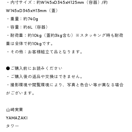
・内寸サイズ：約W145xD345xH125mm（容器）/約
W145xD345xH13mm（蓋）
・重量：約740g
・容量：約6L（容器）
・耐荷重：約10kg（蓋約3kg含む）※スタッキング時も耐荷
重は全体で約10kgです。
・その他：お客様組立て品となります。
●ご購入前にお読みください
・ご購入後の返品や交換はできません。
・撮影環境や閲覧環境により、写真と色合い等が異なる場合
がございます。
山崎実業
YAMAZAKI
タワー