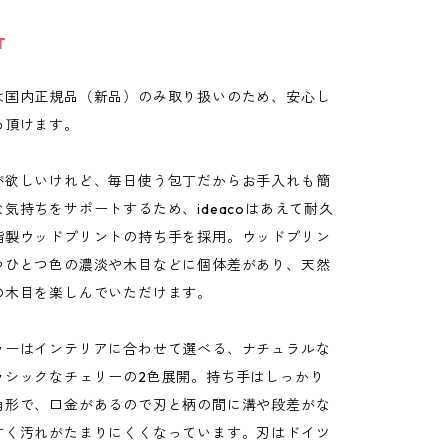
T
は国内正規品（新品）のみ取り扱いのため、安心し
め頂けます。
が欲しいけれど、毎日使う包丁だからお手入れも簡
気持ちをサポートするため、ideacoはあえて耐久
脂製ウッドプリントの持ち手を採用。ウッドプリン
つひとつ色の濃淡や木目などに個体差があり、天然
の木目を楽しんでいただけます。
ラーはインテリアに合わせて選べる、ナチュラルな
ラシックなチェリーの2色展開。持ち手はしっかり
角形で、口金があるので刃と柄の間に溝や段差がな
すく汚れがたまりにくくなっています。刃はドイツ