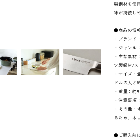
製鋼材を使
味が持続し
●商品の情
・ブランド：
・ジャンル
・主な素材
ツ製鋼材/ス
・サイズ：全長
ドルの太さ約
・重量：約9
・注意事項
・その他：
るため、木
●ご購入前