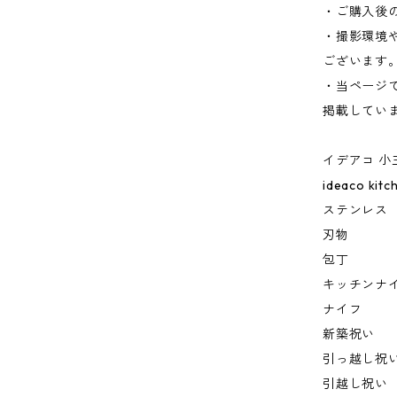
・ご購入後
・撮影環境
ございます
・当ページ
掲載してい
イデアコ 小
ideaco kitc
ステンレス
刃物
包丁
キッチンナ
ナイフ
新築祝い
引っ越し祝
引越し祝い