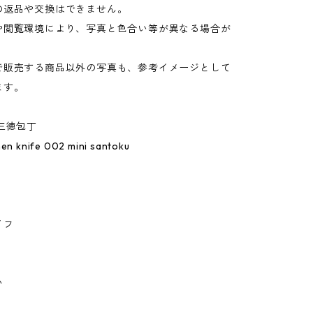
の返品や交換はできません。
や閲覧環境により、写真と色合い等が異なる場合が
。
で販売する商品以外の写真も、参考イメージとして
ます。
三徳包丁
hen knife 002 mini santoku
イフ
い