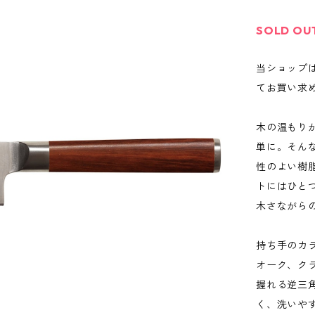
SOLD OU
当ショップ
てお買い求
木の温もり
単に。そんな
性のよい樹
トにはひと
木さながら
持ち手のカ
オーク、ク
握れる逆三
く、洗いや