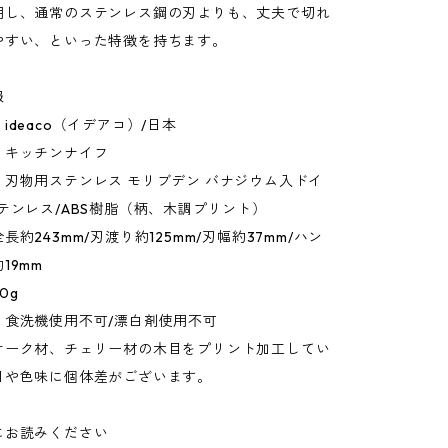
用し、通常のステンレス鋼の刃よりも、丈夫で切れ
やすい、といった特徴を持ちます。
報
ideaco（イデアコ）/日本
：キッチンナイフ
：刃物用ステンレス モリブデン バナジウム入ドイ
テンレス/ABS樹脂（柄、木調プリント）
約243mm/刃渡り約125mm/刃幅約37mm/ハン
19mm
0g
：食洗機使用不可/漂白剤使用不可
オーク材、チェリー材の木目をプリント加工してい
目や色味に個体差がございます。
にお読みください