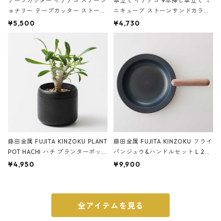
テープカッター イデアコ ステーシ
傘立て イデアコ 9本挿し傘立て ミ
ョナリー テープカッター ストーン
ニキューブ ストーンサンドカラー
サンドカラー 石調 ideaco Station
石調 ideaco Umbrella Stand CUB
¥5,500
¥4,730
ery tape cutter ストーンサンド
E ストーンサンドブラック
ブラック
藤田金属 FUJITA KINZOKU PLANT
藤田金属 FUJITA KINZOKU フライ
POT HACHI ハチ プランターポッ
パンジュウ&ハンドルセット L 24c
ト 3号 ブラック
m ガス火・IH対応 鉄フライパン
¥4,950
¥9,900
ウォルナット
全アイテムを見る