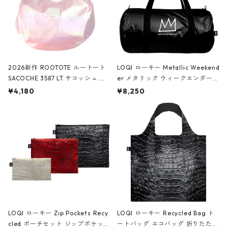
2026新作 ROOTOTE ルートート
LOQI ローキー Metallic Weekend
SACOCHE 3587 LT.サコッシュ.ル
er メタリック ウィークエンダー
ミエ-B ショルダーバッグ グロスピ
ボストンバッグ ショルダーバッグ
¥4,180
¥8,250
ンク
JEAN-MICHEL BASQUIAT/Crown
Black ジャン=ミッシェル・バスキ
ア/クラウン ブラック
LOQI ローキー Zip Pockets Recy
LOQI ローキー Recycled Bag ト
cled ポーチセット ジップポケット
ートバッグ エコバッグ 折りたたみ