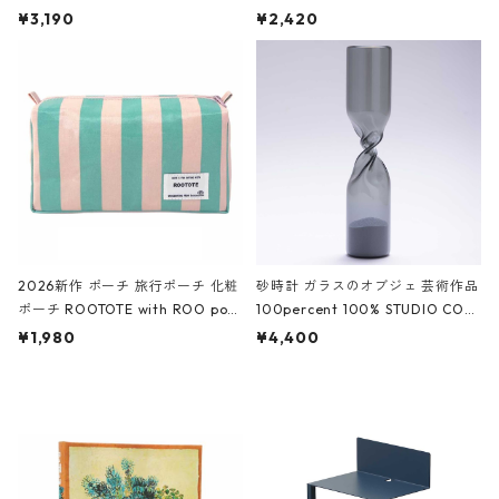
ファスナーポーチ 撥水加工 トラベ
大きめ 撥水加工 収納ポーチ CRO
¥3,190
¥2,420
ルポーチ 化粧ポーチ 3点セット C
CODILE/Black クロコダイル/ブラ
ROCODILE/Black,Burgundy,Off
ック
White クロコダイル/ブラック、バ
ーガンディー、オフホワイト
2026新作 ポーチ 旅行ポーチ 化粧
砂時計 ガラスのオブジェ 芸術作品
ポーチ ROOTOTE with ROO pou
100percent 100% STUDIO COH
ch 3532 ルートート WR.ポーチ.ラ
AKU Timeless 100パーセント ス
¥1,980
¥4,400
ミネート-W ピンク・ミント
タジオコハク タイムレス Gray グ
レー