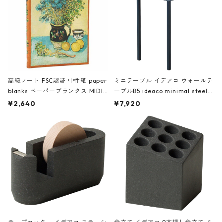
高級ノート FSC認証 中性紙 paper
ミニテーブル イデアコ ウォールテ
blanks ペーパーブランクス MIDI
ーブルB5 ideaco minimal steel f
ハードカバー 罫線 ヴァン・ゴッホ
urniture WALL Table B5 ネイビー
¥2,640
¥7,920
の静物画