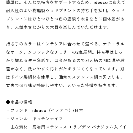
簡単に。そんな気持ちをサポートするため、ideacoはあえて
耐久性のよい樹脂製ウッドプリントの持ち手を採用。ウッド
プリントにはひとつひとつ色の濃淡や木目などに個体差があ
り、天然木さながらの木目を楽しんでいただけます。
持ち手のカラーはインテリアに合わせて選べる、ナチュラル
なオーク、クラシックなチェリーの2色展開。持ち手はしっ
かり握れる逆三角形で、口金があるので刃と柄の間に溝や段
差がなく、洗いやすく汚れがたまりにくくなっています。刃
はドイツ製鋼材を使用し、通常のステンレス鋼の刃よりも、
丈夫で切れ味が持続しやすい、といった特徴を持ちます。
●商品の情報
・ブランド：ideaco（イデアコ）/日本
・ジャンル：キッチンナイフ
・主な素材：刃物用ステンレス モリブデン バナジウム入ドイ