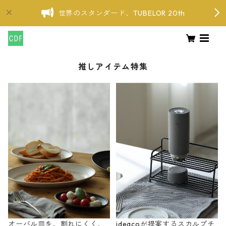
世界のスタンダード、TUBELOR 20th
推しアイテム特集
オーバル皿を、割れにくく、
ideacoが提案するスカルプチ