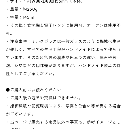
・サイズ：約W88xD88xH55mm（本体）
・重量：約250g
・容量：145ml
・その他：食洗機と電子レンジは使用可。オーブンは使用不
可。
・注意事項：ミルクガラスは一般ガラスのように機械化生産
が難しく、すべての生産工程がハンドメイドによって作られ
ています。そのため色味の濃淡や色ムラの違い、厚みや気
泡、シワなどの個体差がありますが、ハンドメイド製品の特
性としてご了承ください。
●ご購入前にお読みください
・ご購入後の返品や交換はできません。
・撮影環境や閲覧環境により、写真と色合い等が異なる場合
がございます。
・当ページで販売する商品以外の写真も、参考イメージとし