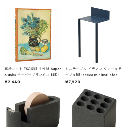
高級ノート FSC認証 中性紙 paper
ミニテーブル イデアコ ウォールテ
blanks ペーパーブランクス MIDI
ーブルB5 ideaco minimal steel f
ハードカバー 罫線 ヴァン・ゴッホ
urniture WALL Table B5 ネイビー
¥2,640
¥7,920
の静物画