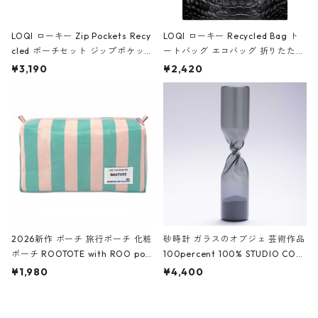
LOQI ローキー Zip Pockets Recy
LOQI ローキー Recycled Bag ト
cled ポーチセット ジップポケット
ートバッグ エコバッグ 折りたたみ
ファスナーポーチ 撥水加工 トラベ
大きめ 撥水加工 収納ポーチ CRO
¥3,190
¥2,420
ルポーチ 化粧ポーチ 3点セット C
CODILE/Black クロコダイル/ブラ
ROCODILE/Black,Burgundy,Off
ック
White クロコダイル/ブラック、バ
ーガンディー、オフホワイト
2026新作 ポーチ 旅行ポーチ 化粧
砂時計 ガラスのオブジェ 芸術作品
ポーチ ROOTOTE with ROO pou
100percent 100% STUDIO COH
ch 3532 ルートート WR.ポーチ.ラ
AKU Timeless 100パーセント ス
¥1,980
¥4,400
ミネート-W ピンク・ミント
タジオコハク タイムレス Gray グ
レー