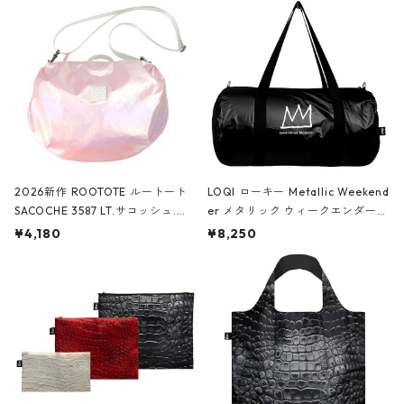
2026新作 ROOTOTE ルートート
LOQI ローキー Metallic Weekend
SACOCHE 3587 LT.サコッシュ.ル
er メタリック ウィークエンダー
ミエ-B ショルダーバッグ グロスピ
ボストンバッグ ショルダーバッグ
¥4,180
¥8,250
ンク
JEAN-MICHEL BASQUIAT/Crown
Black ジャン=ミッシェル・バスキ
ア/クラウン ブラック