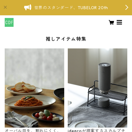
世界のスタンダード、TUBELOR 20th
推しアイテム特集
オーバル皿を、割れにくく、
ideacoが提案するスカルプチ