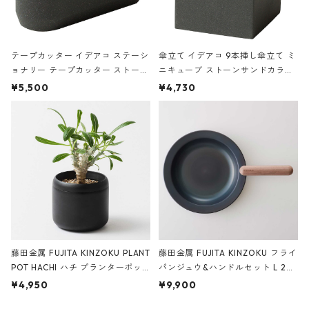
テープカッター イデアコ ステーシ
傘立て イデアコ 9本挿し傘立て ミ
ョナリー テープカッター ストーン
ニキューブ ストーンサンドカラー
サンドカラー 石調 ideaco Station
石調 ideaco Umbrella Stand CUB
¥5,500
¥4,730
ery tape cutter ストーンサンド
E ストーンサンドブラック
ブラック
藤田金属 FUJITA KINZOKU PLANT
藤田金属 FUJITA KINZOKU フライ
POT HACHI ハチ プランターポッ
パンジュウ&ハンドルセット L 24c
ト 3号 ブラック
m ガス火・IH対応 鉄フライパン
¥4,950
¥9,900
ウォルナット