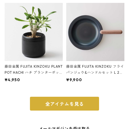
ery tape cutter ストーンサンド
E ストーンサンドブラック
ブラック
藤田金属 FUJITA KINZOKU PLANT
藤田金属 FUJITA KINZOKU フライ
POT HACHI ハチ プランターポッ
パンジュウ&ハンドルセット L 24c
ト 3号 ブラック
m ガス火・IH対応 鉄フライパン
¥4,950
¥9,900
ウォルナット
全アイテムを見る
メールマガジンを受け取る