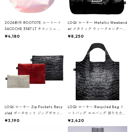
2026新作 ROOTOTE ルートート
LOQI ローキー Metallic Weekend
SACOCHE 3587 LT.サコッシュ.ル
er メタリック ウィークエンダー
ミエ-B ショルダーバッグ グロスピ
ボストンバッグ ショルダーバッグ
¥4,180
¥8,250
ンク
JEAN-MICHEL BASQUIAT/Crown
Black ジャン=ミッシェル・バスキ
ア/クラウン ブラック
LOQI ローキー Zip Pockets Recy
LOQI ローキー Recycled Bag ト
cled ポーチセット ジップポケット
ートバッグ エコバッグ 折りたたみ
ファスナーポーチ 撥水加工 トラベ
大きめ 撥水加工 収納ポーチ CRO
¥3,190
¥2,420
ルポーチ 化粧ポーチ 3点セット C
CODILE/Black クロコダイル/ブラ
ROCODILE/Black,Burgundy,Off
ック