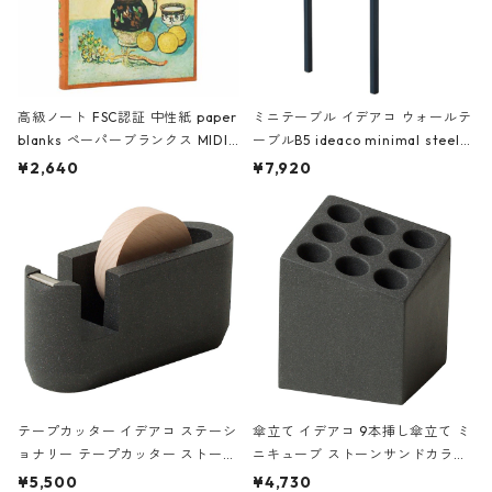
高級ノート FSC認証 中性紙 paper
ミニテーブル イデアコ ウォールテ
blanks ペーパーブランクス MIDI
ーブルB5 ideaco minimal steel f
ハードカバー 罫線 ヴァン・ゴッホ
urniture WALL Table B5 ネイビー
¥2,640
¥7,920
の静物画
テープカッター イデアコ ステーシ
傘立て イデアコ 9本挿し傘立て ミ
ョナリー テープカッター ストーン
ニキューブ ストーンサンドカラー
サンドカラー 石調 ideaco Station
石調 ideaco Umbrella Stand CUB
¥5,500
¥4,730