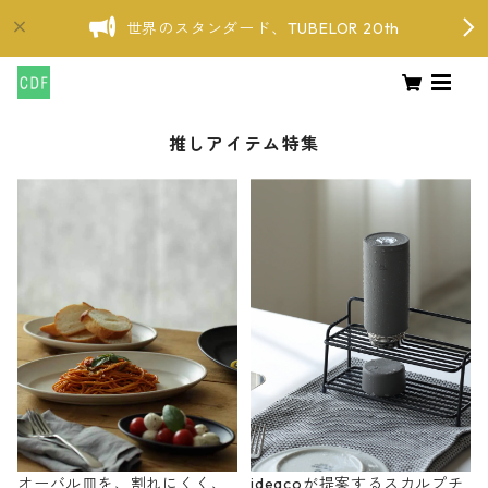
世界のスタンダード、TUBELOR 20th
推しアイテム特集
オーバル皿を、割れにくく、
ideacoが提案するスカルプチ