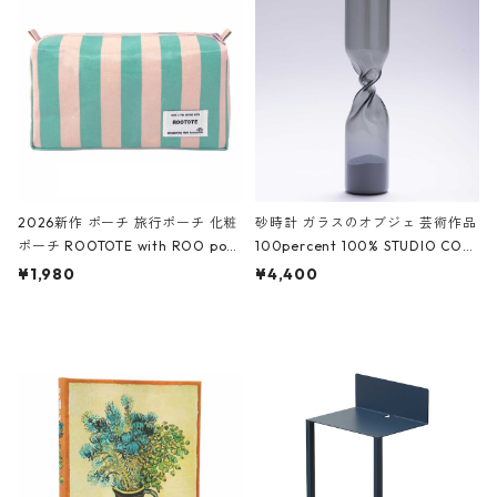
White クロコダイル/ブラック、バ
ーガンディー、オフホワイト
2026新作 ポーチ 旅行ポーチ 化粧
砂時計 ガラスのオブジェ 芸術作品
ポーチ ROOTOTE with ROO pou
100percent 100% STUDIO COH
ch 3532 ルートート WR.ポーチ.ラ
AKU Timeless 100パーセント ス
¥1,980
¥4,400
ミネート-W ピンク・ミント
タジオコハク タイムレス Gray グ
レー