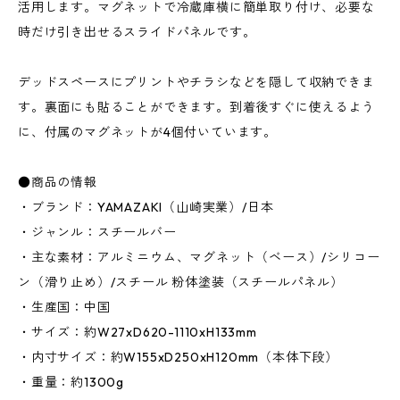
活用します。マグネットで冷蔵庫横に簡単取り付け、必要な
時だけ引き出せるスライドパネルです。
デッドスペースにプリントやチラシなどを隠して収納できま
す。裏面にも貼ることができます。到着後すぐに使えるよう
に、付属のマグネットが4個付いています。
●商品の情報
・ブランド：YAMAZAKI（山崎実業）/日本
・ジャンル：スチールバー
・主な素材：アルミニウム、マグネット（ベース）/シリコー
ン（滑り止め）/スチール 粉体塗装（スチールパネル）
・生産国：中国
・サイズ：約W27xD620-1110xH133mm
・内寸サイズ：約W155xD250xH120mm（本体下段）
・重量：約1300g