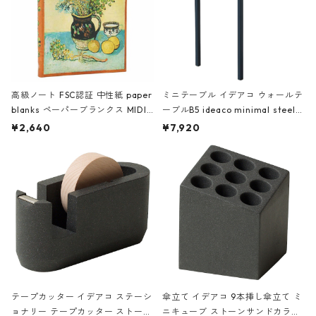
高級ノート FSC認証 中性紙 paper
ミニテーブル イデアコ ウォールテ
blanks ペーパーブランクス MIDI
ーブルB5 ideaco minimal steel f
ハードカバー 罫線 ヴァン・ゴッホ
urniture WALL Table B5 ネイビー
¥2,640
¥7,920
の静物画
テープカッター イデアコ ステーシ
傘立て イデアコ 9本挿し傘立て ミ
ョナリー テープカッター ストーン
ニキューブ ストーンサンドカラー