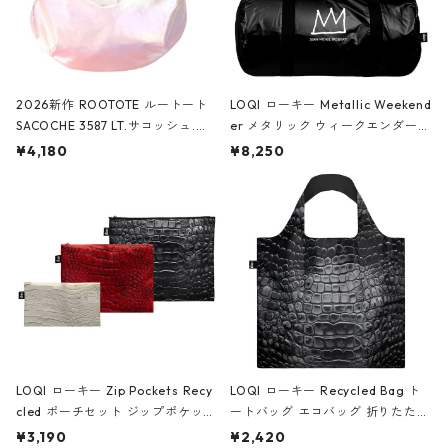
2026新作 ROOTOTE ルートート
LOQI ローキー Metallic Weekend
SACOCHE 3587 LT.サコッシュ.ル
er メタリック ウィークエンダー
ミエ-B ショルダーバッグ グロスピ
ボストンバッグ ショルダーバッグ
¥4,180
¥8,250
ンク
JEAN-MICHEL BASQUIAT/Crown
Black ジャン=ミッシェル・バスキ
ア/クラウン ブラック
LOQI ローキー Zip Pockets Recy
LOQI ローキー Recycled Bag ト
cled ポーチセット ジップポケット
ートバッグ エコバッグ 折りたたみ
ファスナーポーチ 撥水加工 トラベ
大きめ 撥水加工 収納ポーチ CRO
¥3,190
¥2,420