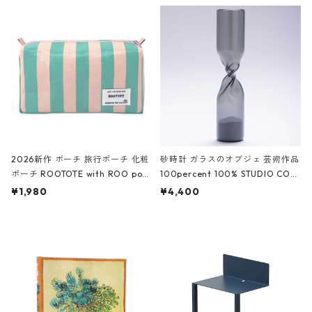
ルポーチ 化粧ポーチ 3点セット C
CODILE/Black クロコダイル/ブラ
ROCODILE/Black,Burgundy,Off
ック
White クロコダイル/ブラック、バ
ーガンディー、オフホワイト
2026新作 ポーチ 旅行ポーチ 化粧
砂時計 ガラスのオブジェ 芸術作品
ポーチ ROOTOTE with ROO pou
100percent 100% STUDIO COH
ch 3532 ルートート WR.ポーチ.ラ
AKU Timeless 100パーセント ス
¥1,980
¥4,400
ミネート-W ピンク・ミント
タジオコハク タイムレス Gray グ
レー