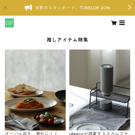
世界のスタンダード、TUBELOR 20th
推しアイテム特集
オーバル皿を、割れにくく、
ideacoが提案するスカルプチ