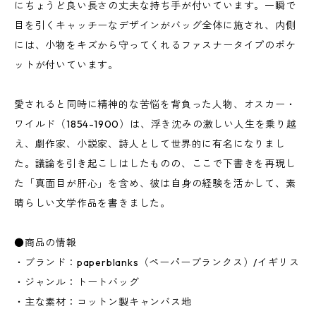
にちょうど良い長さの丈夫な持ち手が付いています。一瞬で
目を引くキャッチーなデザインがバッグ全体に施され、内側
には、小物をキズから守ってくれるファスナータイプのポケ
ットが付いています。
愛されると同時に精神的な苦悩を背負った人物、オスカー・
ワイルド（1854-1900）は、浮き沈みの激しい人生を乗り越
え、劇作家、小説家、詩人として世界的に有名になりまし
た。議論を引き起こしはしたものの、ここで下書きを再現し
た「真面目が肝心」を含め、彼は自身の経験を活かして、素
晴らしい文学作品を書きました。
●商品の情報
・ブランド：paperblanks（ペーパーブランクス）/イギリス
・ジャンル：トートバッグ
・主な素材：コットン製キャンバス地