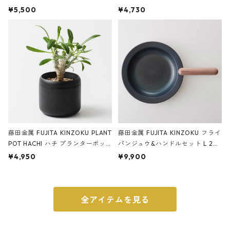
サンドカラー 石調 ideaco Station
石調 ideaco Umbrella Stand CUB
¥5,500
¥4,730
ery tape cutter ストーンサンド
E ストーンサンドブラック
ブラック
藤田金属 FUJITA KINZOKU PLANT
藤田金属 FUJITA KINZOKU フライ
POT HACHI ハチ プランターポッ
パンジュウ&ハンドルセット L 24c
ト 3号 ブラック
m ガス火・IH対応 鉄フライパン
¥4,950
¥9,900
ウォルナット
全アイテムを見る