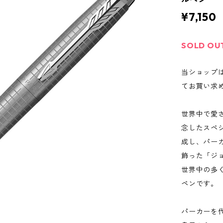
¥7,150
SOLD OU
当ショップ
てお買い求
世界中で愛
念したスペ
成し、パーカ
飾った「ジ
世界中の多
ペンです。
パーカーを