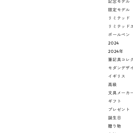
記念モデル
限定モデル
リミテッド
リミテッド
ボールペン
2024
2024年
筆記具コレ
モダンデザ
イギリス
高級
文具メーカ
ギフト
プレゼント
誕生日
贈り物