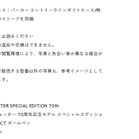
ース：パーカー エントリーラインギフトケース/特
のスリーブを同梱
にお読みください
の返品や交換はできません。
や閲覧環境により、写真と色合い等が異なる場合が
。
で販売する型番以外の写真も、参考イメージとして
ます。
TER SPECIAL EDITION 70th
ョッター 70周年記念モデル スペシャルエディショ
 CT ボールペン
ル