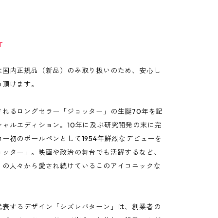
T
は国内正規品（新品）のみ取り扱いのため、安心し
め頂けます。
されるロングセラー「ジョッター」の生誕70年を記
シャルエディション。10年に及ぶ研究開発の末に完
ー初のボールペンとして1954年鮮烈なデビューを
ョッター」。映画や政治の舞台でも活躍するなど、
くの人々から愛され続けているこのアイコニックな
代表するデザイン「シズレパターン」は、創業者の