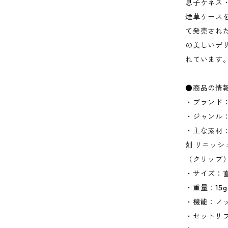
息子ケネス
煙草ケースを
て発売され
の美しいデ
れています
●商品の情
・ブランド：
・ジャンル
・主な素材
刻 リニッ
（クリップ
・サイズ：直径
・重量：15g
・機能：ノッ
・セットリフ