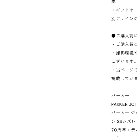
本
・ギフトケ
別デザイン
●ご購入前
・ご購入後
・撮影環境
ございます
・当ページ
掲載してい
パーカー
PARKER JOT
パーカー ジ
ン SSシズレ
70周年モデ