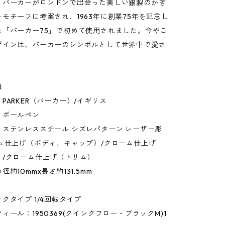
・パーカーがロンドンで出会った美しい銀製のかぎ
モチーフに考案され、1963年に創業75年を記念し
た「パーカー75」で初めて使用されました。今やこ
ザインは、パーカーのシンボルとして世界中で愛さ
。
報
PARKER（パーカー）/イギリス
：ボールペン
：ステンレススチール シズレパターン レーザー彫
シュ仕上げ（ボディ、キャップ）/クローム仕上げ
）/クローム仕上げ（トリム）
約10mmx長さ約131.5mm
クタイプ 1/4回転タイプ
ィール：1950369(クインクフロー・ブラックM)1