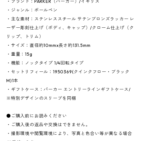
・ブランド：PARKER（パーカー）/イギリス
・ジャンル：ボールペン
・主な素材：ステンレススチール サテンブロンズラッカー レ
ーザー彫刻仕上げ（ボディ、キャップ）/クローム仕上げ（ク
リップ、トリム）
・サイズ：直径約10mmx長さ約131.5mm
・重量：15g
・機能：ノックタイプ 1/4回転タイプ
・セットリフィール：1950369(クインクフロー・ブラック
M)1本
・ギフトケース：パーカー エントリーラインギフトケース/
※特別デザインのスリーブを同梱
●ご購入前にお読みください
・ご購入後の返品や交換はできません。
・撮影環境や閲覧環境により、写真と色合い等が異なる場合