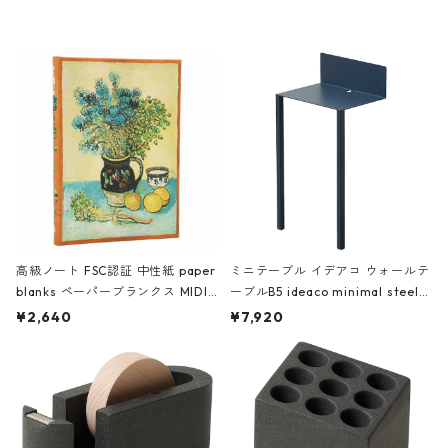
レー
高級ノート FSC認証 中性紙 paper
ミニテーブル イデアコ ウォールテ
blanks ペーパーブランクス MIDI
ーブルB5 ideaco minimal steel f
ハードカバー 罫線 ヴァン・ゴッホ
urniture WALL Table B5 ネイビー
¥2,640
¥7,920
の静物画