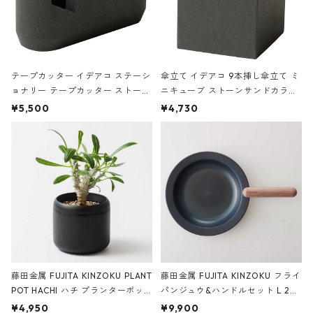
テープカッター イデアコ ステーシ
傘立て イデアコ 9本挿し傘立て ミ
ョナリー テープカッター ストーン
ニキューブ ストーンサンドカラー
サンドカラー 石調 ideaco Station
石調 ideaco Umbrella Stand CUB
¥5,500
¥4,730
ery tape cutter ストーンサンド
E ストーンサンドブラック
ブラック
藤田金属 FUJITA KINZOKU PLANT
藤田金属 FUJITA KINZOKU フライ
POT HACHI ハチ プランターポッ
パンジュウ&ハンドルセット L 24c
ト 3号 ブラック
m ガス火・IH対応 鉄フライパン
¥4,950
¥9,900