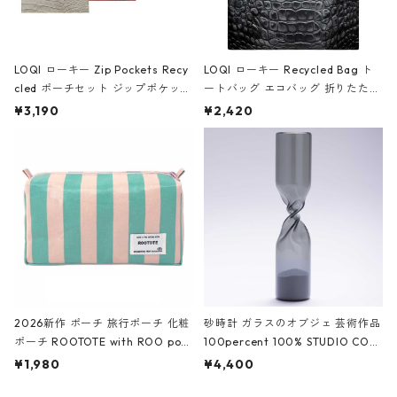
LOQI ローキー Zip Pockets Recy
LOQI ローキー Recycled Bag ト
cled ポーチセット ジップポケット
ートバッグ エコバッグ 折りたたみ
ファスナーポーチ 撥水加工 トラベ
大きめ 撥水加工 収納ポーチ CRO
¥3,190
¥2,420
ルポーチ 化粧ポーチ 3点セット C
CODILE/Black クロコダイル/ブラ
ROCODILE/Black,Burgundy,Off
ック
White クロコダイル/ブラック、バ
ーガンディー、オフホワイト
2026新作 ポーチ 旅行ポーチ 化粧
砂時計 ガラスのオブジェ 芸術作品
ポーチ ROOTOTE with ROO pou
100percent 100% STUDIO COH
ch 3532 ルートート WR.ポーチ.ラ
AKU Timeless 100パーセント ス
¥1,980
¥4,400
ミネート-W ピンク・ミント
タジオコハク タイムレス Gray グ