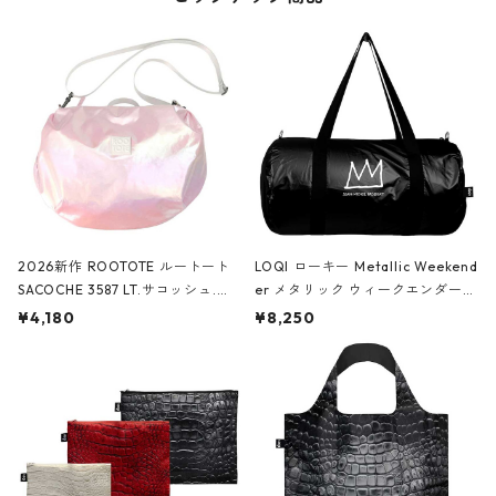
2026新作 ROOTOTE ルートート
LOQI ローキー Metallic Weekend
SACOCHE 3587 LT.サコッシュ.ル
er メタリック ウィークエンダー
ミエ-B ショルダーバッグ グロスピ
ボストンバッグ ショルダーバッグ
¥4,180
¥8,250
ンク
JEAN-MICHEL BASQUIAT/Crown
Black ジャン=ミッシェル・バスキ
ア/クラウン ブラック