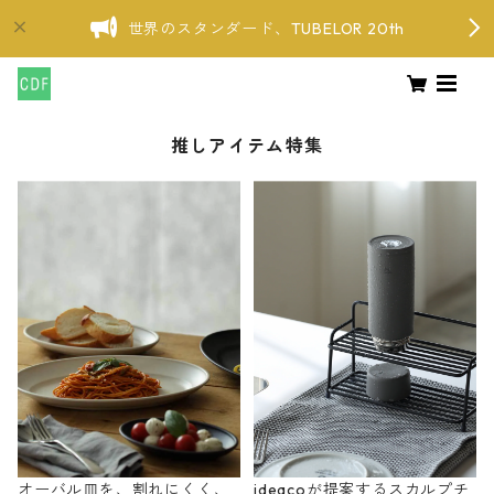
世界のスタンダード、TUBELOR 20th
推しアイテム特集
オーバル皿を、割れにくく、
ideacoが提案するスカルプチ