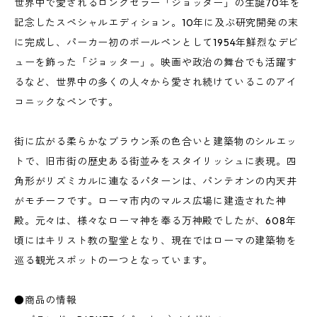
世界中で愛されるロングセラー「ジョッター」の生誕70年を
記念したスペシャルエディション。10年に及ぶ研究開発の末
に完成し、パーカー初のボールペンとして1954年鮮烈なデビ
ューを飾った「ジョッター」。映画や政治の舞台でも活躍す
るなど、世界中の多くの人々から愛され続けているこのアイ
コニックなペンです。
街に広がる柔らかなブラウン系の色合いと建築物のシルエッ
トで、旧市街の歴史ある街並みをスタイリッシュに表現。四
角形がリズミカルに連なるパターンは、パンテオンの内天井
がモチーフです。ローマ市内のマルス広場に建造された神
殿。元々は、様々なローマ神を奉る万神殿でしたが、608年
頃にはキリスト教の聖堂となり、現在ではローマの建築物を
巡る観光スポットの一つとなっています。
●商品の情報