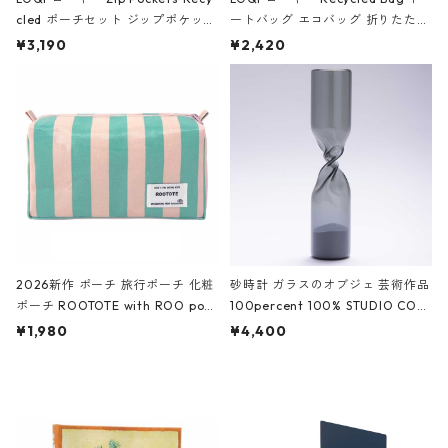
cled ポーチセット ジップポケット
ートバッグ エコバッグ 折りたたみ
ファスナーポーチ 撥水加工 トラベ
大きめ 撥水加工 収納ポーチ CRO
¥3,190
¥2,420
ルポーチ 化粧ポーチ 3点セット C
CODILE/Black クロコダイル/ブラ
ROCODILE/Black,Burgundy,Off
ック
White クロコダイル/ブラック、バ
ーガンディー、オフホワイト
2026新作 ポーチ 旅行ポーチ 化粧
砂時計 ガラスのオブジェ 芸術作品
ポーチ ROOTOTE with ROO pou
100percent 100% STUDIO COH
ch 3532 ルートート WR.ポーチ.ラ
AKU Timeless 100パーセント ス
¥1,980
¥4,400
ミネート-W ピンク・ミント
タジオコハク タイムレス Gray グ
レー