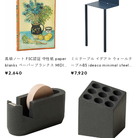
高級ノート FSC認証 中性紙 paper
ミニテーブル イデアコ ウォールテ
blanks ペーパーブランクス MIDI
ーブルB5 ideaco minimal steel f
ハードカバー 罫線 ヴァン・ゴッホ
urniture WALL Table B5 ネイビー
¥2,640
¥7,920
の静物画