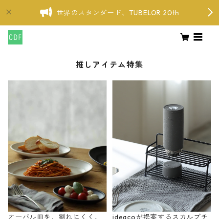
世界のスタンダード、TUBELOR 20th
推しアイテム特集
オーバル皿を、割れにくく、
ideacoが提案するスカルプチ