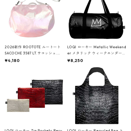
2026新作 ROOTOTE ルートート
LOQI ローキー Metallic Weekend
SACOCHE 3587 LT.サコッシュ.ル
er メタリック ウィークエンダー
ミエ-B ショルダーバッグ グロスピ
ボストンバッグ ショルダーバッグ
¥4,180
¥8,250
ンク
JEAN-MICHEL BASQUIAT/Crown
Black ジャン=ミッシェル・バスキ
ア/クラウン ブラック
LOQI ローキー Zip Pockets Recy
LOQI ローキー Recycled Bag ト