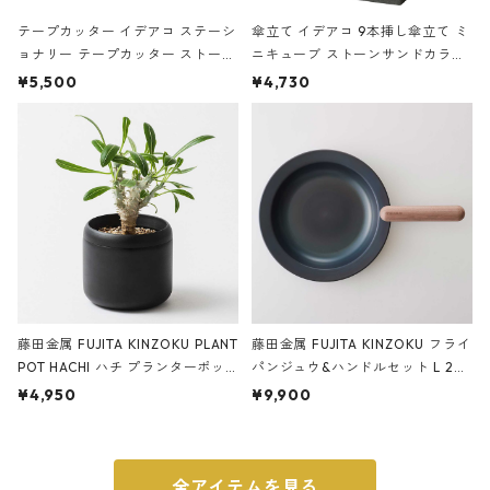
テープカッター イデアコ ステーシ
傘立て イデアコ 9本挿し傘立て ミ
ョナリー テープカッター ストーン
ニキューブ ストーンサンドカラー
サンドカラー 石調 ideaco Station
石調 ideaco Umbrella Stand CUB
¥5,500
¥4,730
ery tape cutter ストーンサンド
E ストーンサンドブラック
ブラック
藤田金属 FUJITA KINZOKU PLANT
藤田金属 FUJITA KINZOKU フライ
POT HACHI ハチ プランターポッ
パンジュウ&ハンドルセット L 24c
ト 3号 ブラック
m ガス火・IH対応 鉄フライパン
¥4,950
¥9,900
ウォルナット
全アイテムを見る