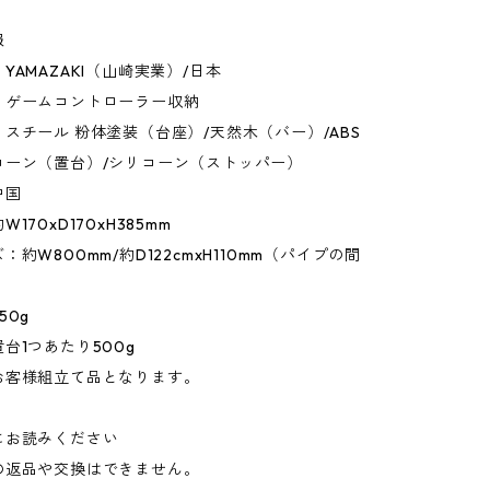
報
YAMAZAKI（山崎実業）/日本
：ゲームコントローラー収納
スチール 粉体塗装（台座）/天然木（バー）/ABS
コーン（置台）/シリコーン（ストッパー）
中国
170xD170xH385mm
約W800mm/約D122cmxH110mm（パイプの間
50g
台1つあたり500g
お客様組立て品となります。
にお読みください
の返品や交換はできません。