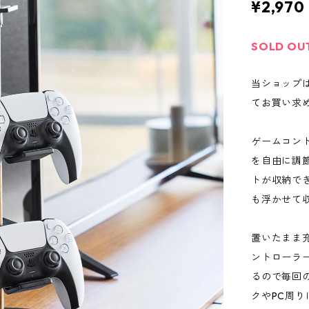
¥2,970
SOLD OU
当ショップ
てお買い求
ゲームコン
を自由に調
トが収納で
も浮かせて
置いたまま
ントローラ
るので毎回
クやPC周