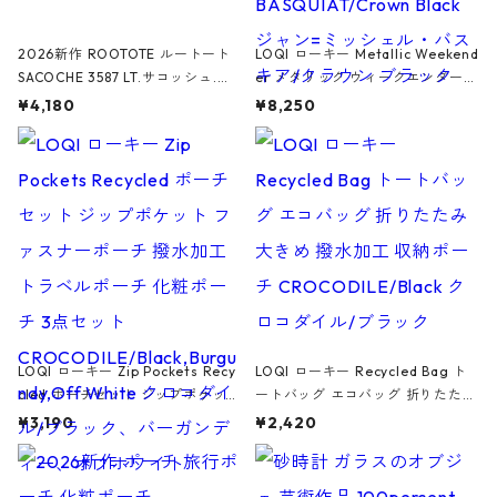
2026新作 ROOTOTE ルートート
LOQI ローキー Metallic Weekend
SACOCHE 3587 LT.サコッシュ.ル
er メタリック ウィークエンダー
ミエ-B ショルダーバッグ グロスピ
ボストンバッグ ショルダーバッグ
¥4,180
¥8,250
ンク
JEAN-MICHEL BASQUIAT/Crown
Black ジャン=ミッシェル・バスキ
ア/クラウン ブラック
LOQI ローキー Zip Pockets Recy
LOQI ローキー Recycled Bag ト
cled ポーチセット ジップポケット
ートバッグ エコバッグ 折りたたみ
ファスナーポーチ 撥水加工 トラベ
大きめ 撥水加工 収納ポーチ CRO
¥3,190
¥2,420
ルポーチ 化粧ポーチ 3点セット C
CODILE/Black クロコダイル/ブラ
ROCODILE/Black,Burgundy,Off
ック
White クロコダイル/ブラック、バ