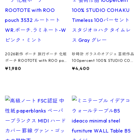
ーガンディー、オフホワイト
2026新作 ポーチ 旅行ポーチ 化粧
砂時計 ガラスのオブジェ 芸術作品
ポーチ ROOTOTE with ROO pou
100percent 100% STUDIO COH
ch 3532 ルートート WR.ポーチ.ラ
AKU Timeless 100パーセント ス
¥1,980
¥4,400
ミネート-W ピンク・ミント
タジオコハク タイムレス Gray グ
レー