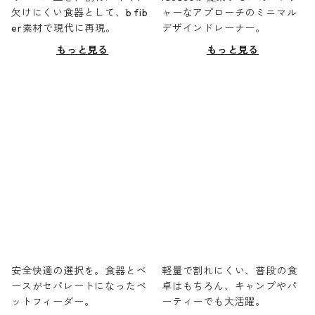
欠けにくい食器として、b fib
ャーなアプローチのミニマル
er素材で現代に再現。
デザインドレーナー。
もっと見る
もっと見る
安全快適の選択を。食器とベ
軽量で割れにくい、普段の食
ースがセパレートになったペ
卓はもちろん、キャンプやパ
ットフィーダー。
ーティーでも大活躍。