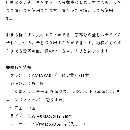
に馴染みます。マグネットで冷蔵庫など取り付けても、その
まま置いても使用できます。置き型貯金箱としても使用可
能。
お札も折らずに入れることができ、底部分の蓋をスライドさ
せれば、中のお金を取り出すことができます。縦横どちらの
向きでも設置可能。棚の中にもスッキリと納まります。
●商品の情報
・ブランド：YAMAZAKI（山崎実業）/日本
・ジャンル：貯金箱
・主な素材：スチール 粉体塗装、マグネット（本体）/シリ
コーン（ストッパー 滑り止め）
・生産国：中国
・サイズ：約W148xD37xH212mm
・内寸サイズ：約W135xD5mm（入り口）