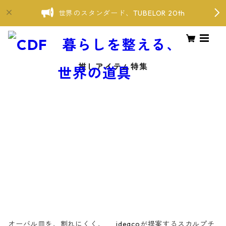
世界のスタンダード、TUBELOR 20th
推しアイテム特集
オーバル皿を、割れにくく、
ideacoが提案するスカルプチ