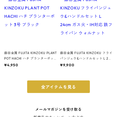
ブラック
藤田金属 FUJITA KINZOKU PLANT
藤田金属 FUJITA KINZOKU フライ
POT HACHI ハチ プランターポッ
パンジュウ&ハンドルセット L 24c
ト 3号 ブラック
m ガス火・IH対応 鉄フライパン
¥4,950
¥9,900
ウォルナット
全アイテムを見る
メールマガジンを受け取る