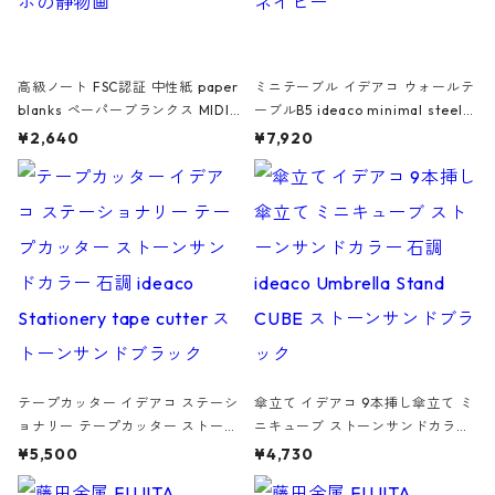
高級ノート FSC認証 中性紙 paper
ミニテーブル イデアコ ウォールテ
blanks ペーパーブランクス MIDI
ーブルB5 ideaco minimal steel f
ハードカバー 罫線 ヴァン・ゴッホ
urniture WALL Table B5 ネイビー
¥2,640
¥7,920
の静物画
テープカッター イデアコ ステーシ
傘立て イデアコ 9本挿し傘立て ミ
ョナリー テープカッター ストーン
ニキューブ ストーンサンドカラー
サンドカラー 石調 ideaco Station
石調 ideaco Umbrella Stand CUB
¥5,500
¥4,730
ery tape cutter ストーンサンド
E ストーンサンドブラック