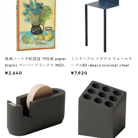
高級ノート FSC認証 中性紙 paper
ミニテーブル イデアコ ウォールテ
blanks ペーパーブランクス MIDI
ーブルB5 ideaco minimal steel f
ハードカバー 罫線 ヴァン・ゴッホ
urniture WALL Table B5 ネイビー
¥2,640
¥7,920
の静物画