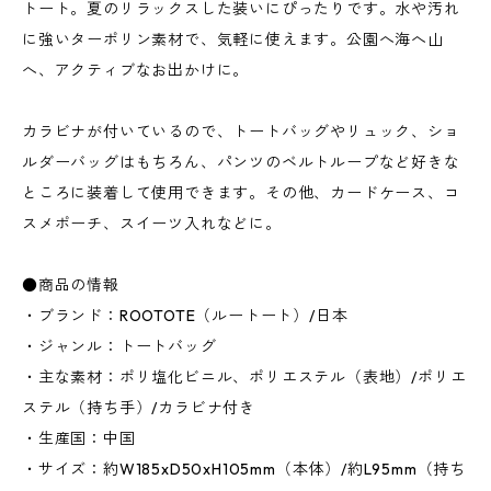
トート。夏のリラックスした装いにぴったりです。水や汚れ
に強いターポリン素材で、気軽に使えます。公園へ海へ山
へ、アクティブなお出かけに。
カラビナが付いているので、トートバッグやリュック、ショ
ルダーバッグはもちろん、パンツのベルトループなど好きな
ところに装着して使用できます。その他、カードケース、コ
スメポーチ、スイーツ入れなどに。
●商品の情報
・ブランド：ROOTOTE（ルートート）/日本
・ジャンル：トートバッグ
・主な素材：ポリ塩化ビニル、ポリエステル（表地）/ポリエ
ステル（持ち手）/カラビナ付き
・生産国：中国
・サイズ：約W185xD50xH105mm（本体）/約L95mm（持ち