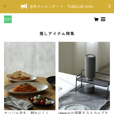
世界のスタンダード、TUBELOR 20th
推しアイテム特集
オーバル皿を、割れにくく、
ideacoが提案するスカルプチ