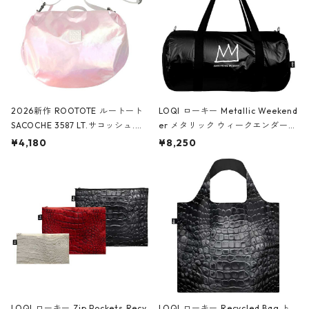
2026新作 ROOTOTE ルートート
LOQI ローキー Metallic Weekend
SACOCHE 3587 LT.サコッシュ.ル
er メタリック ウィークエンダー
ミエ-B ショルダーバッグ グロスピ
ボストンバッグ ショルダーバッグ
¥4,180
¥8,250
ンク
JEAN-MICHEL BASQUIAT/Crown
Black ジャン=ミッシェル・バスキ
ア/クラウン ブラック
LOQI ローキー Zip Pockets Recy
LOQI ローキー Recycled Bag ト