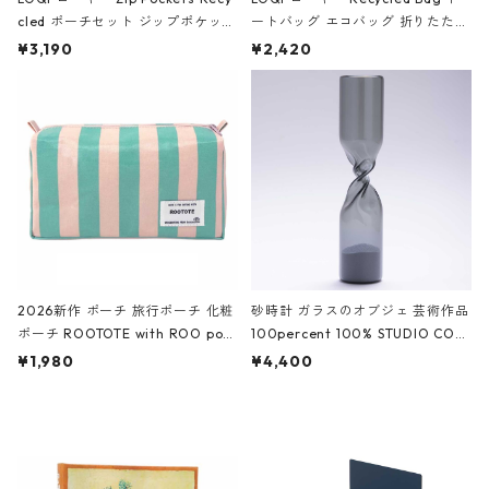
cled ポーチセット ジップポケット
ートバッグ エコバッグ 折りたたみ
ファスナーポーチ 撥水加工 トラベ
大きめ 撥水加工 収納ポーチ CRO
¥3,190
¥2,420
ルポーチ 化粧ポーチ 3点セット C
CODILE/Black クロコダイル/ブラ
ROCODILE/Black,Burgundy,Off
ック
White クロコダイル/ブラック、バ
ーガンディー、オフホワイト
2026新作 ポーチ 旅行ポーチ 化粧
砂時計 ガラスのオブジェ 芸術作品
ポーチ ROOTOTE with ROO pou
100percent 100% STUDIO COH
ch 3532 ルートート WR.ポーチ.ラ
AKU Timeless 100パーセント ス
¥1,980
¥4,400
ミネート-W ピンク・ミント
タジオコハク タイムレス Gray グ
レー