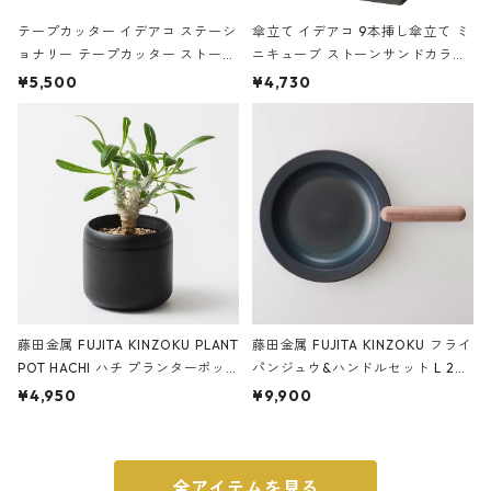
テープカッター イデアコ ステーシ
傘立て イデアコ 9本挿し傘立て ミ
ョナリー テープカッター ストーン
ニキューブ ストーンサンドカラー
サンドカラー 石調 ideaco Station
石調 ideaco Umbrella Stand CUB
¥5,500
¥4,730
ery tape cutter ストーンサンド
E ストーンサンドブラック
ブラック
藤田金属 FUJITA KINZOKU PLANT
藤田金属 FUJITA KINZOKU フライ
POT HACHI ハチ プランターポッ
パンジュウ&ハンドルセット L 24c
ト 3号 ブラック
m ガス火・IH対応 鉄フライパン
¥4,950
¥9,900
ウォルナット
全アイテムを見る