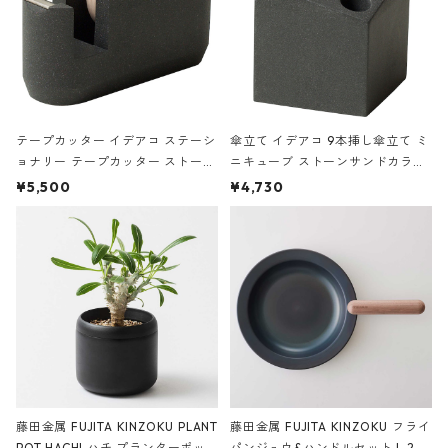
テープカッター イデアコ ステーシ
傘立て イデアコ 9本挿し傘立て ミ
ョナリー テープカッター ストーン
ニキューブ ストーンサンドカラー
サンドカラー 石調 ideaco Station
石調 ideaco Umbrella Stand CUB
¥5,500
¥4,730
ery tape cutter ストーンサンド
E ストーンサンドブラック
ブラック
藤田金属 FUJITA KINZOKU PLANT
藤田金属 FUJITA KINZOKU フライ
POT HACHI ハチ プランターポッ
パンジュウ&ハンドルセット L 24c