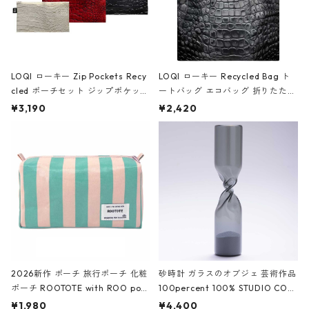
LOQI ローキー Zip Pockets Recy
LOQI ローキー Recycled Bag ト
cled ポーチセット ジップポケット
ートバッグ エコバッグ 折りたたみ
ファスナーポーチ 撥水加工 トラベ
大きめ 撥水加工 収納ポーチ CRO
¥3,190
¥2,420
ルポーチ 化粧ポーチ 3点セット C
CODILE/Black クロコダイル/ブラ
ROCODILE/Black,Burgundy,Off
ック
White クロコダイル/ブラック、バ
ーガンディー、オフホワイト
2026新作 ポーチ 旅行ポーチ 化粧
砂時計 ガラスのオブジェ 芸術作品
ポーチ ROOTOTE with ROO pou
100percent 100% STUDIO COH
ch 3532 ルートート WR.ポーチ.ラ
AKU Timeless 100パーセント ス
¥1,980
¥4,400