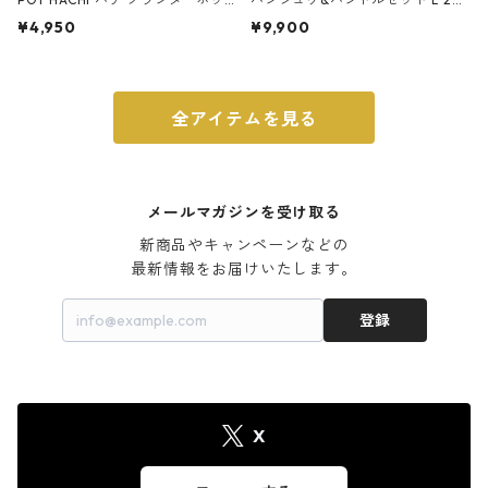
ト 3号 ブラック
m ガス火・IH対応 鉄フライパン
¥4,950
¥9,900
ウォルナット
全アイテムを見る
メールマガジンを受け取る
新商品やキャンペーンなどの

最新情報をお届けいたします。
登録
X