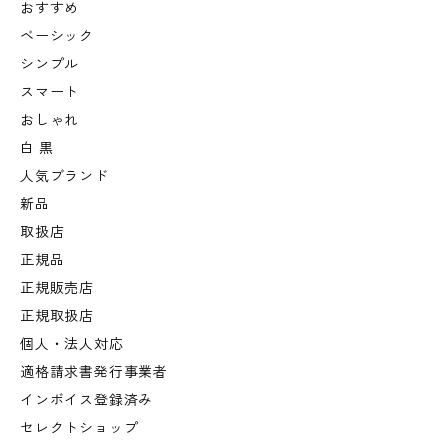
おすすめ
ベーシック
シンプル
スマート
おしゃれ
白 黒
人気ブランド
新品
取扱店
正規品
正規販売店
正規取扱店
個人・法人対応
適格請求書発行事業者
インボイス登録済み
セレクトショップ