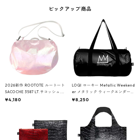
ピックアップ商品
2026新作 ROOTOTE ルートート
LOQI ローキー Metallic Weekend
SACOCHE 3587 LT.サコッシュ.ル
er メタリック ウィークエンダー
ミエ-B ショルダーバッグ グロスピ
ボストンバッグ ショルダーバッグ
¥4,180
¥8,250
ンク
JEAN-MICHEL BASQUIAT/Crown
Black ジャン=ミッシェル・バスキ
ア/クラウン ブラック