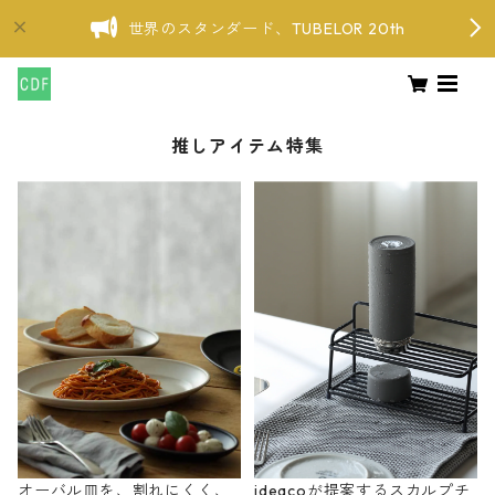
世界のスタンダード、TUBELOR 20th
推しアイテム特集
オーバル皿を、割れにくく、
ideacoが提案するスカルプチ