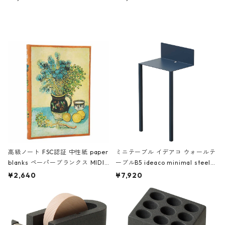
ミネート-W ピンク・ミント
タジオコハク タイムレス Gray グ
レー
高級ノート FSC認証 中性紙 paper
ミニテーブル イデアコ ウォールテ
blanks ペーパーブランクス MIDI
ーブルB5 ideaco minimal steel f
ハードカバー 罫線 ヴァン・ゴッホ
urniture WALL Table B5 ネイビー
¥2,640
¥7,920
の静物画