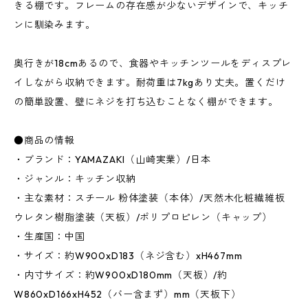
きる棚です。フレームの存在感が少ないデザインで、キッチ
ンに馴染みます。
奥行きが18cmあるので、食器やキッチンツールをディスプレ
イしながら収納できます。耐荷重は7kgあり丈夫。置くだけ
の簡単設置、壁にネジを打ち込むことなく棚ができます。
●商品の情報
・ブランド：YAMAZAKI（山崎実業）/日本
・ジャンル：キッチン収納
・主な素材：スチール 粉体塗装（本体）/天然木化粧繊維板
ウレタン樹脂塗装（天板）/ポリプロピレン（キャップ）
・生産国：中国
・サイズ：約W900xD183（ネジ含む）xH467mm
・内寸サイズ：約W900xD180mm（天板）/約
W860xD166xH452（バー含まず）mm（天板下）