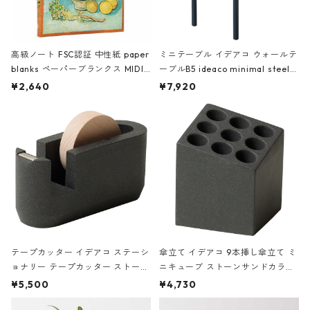
高級ノート FSC認証 中性紙 paper
ミニテーブル イデアコ ウォールテ
blanks ペーパーブランクス MIDI
ーブルB5 ideaco minimal steel f
ハードカバー 罫線 ヴァン・ゴッホ
urniture WALL Table B5 ネイビー
¥2,640
¥7,920
の静物画
テープカッター イデアコ ステーシ
傘立て イデアコ 9本挿し傘立て ミ
ョナリー テープカッター ストーン
ニキューブ ストーンサンドカラー
サンドカラー 石調 ideaco Station
石調 ideaco Umbrella Stand CUB
¥5,500
¥4,730
ery tape cutter ストーンサンド
E ストーンサンドブラック