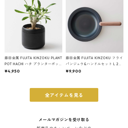
ブラック
藤田金属 FUJITA KINZOKU PLANT
藤田金属 FUJITA KINZOKU フライ
POT HACHI ハチ プランターポッ
パンジュウ&ハンドルセット L 24c
ト 3号 ブラック
m ガス火・IH対応 鉄フライパン
¥4,950
¥9,900
ウォルナット
全アイテムを見る
メールマガジンを受け取る