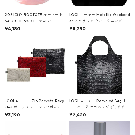
2026新作 ROOTOTE ルートート
LOQI ローキー Metallic Weekend
SACOCHE 3587 LT.サコッシュ.ル
er メタリック ウィークエンダー
ミエ-B ショルダーバッグ グロスピ
ボストンバッグ ショルダーバッグ
¥4,180
¥8,250
ンク
JEAN-MICHEL BASQUIAT/Crown
Black ジャン=ミッシェル・バスキ
ア/クラウン ブラック
LOQI ローキー Zip Pockets Recy
LOQI ローキー Recycled Bag ト
cled ポーチセット ジップポケット
ートバッグ エコバッグ 折りたたみ
ファスナーポーチ 撥水加工 トラベ
大きめ 撥水加工 収納ポーチ CRO
¥3,190
¥2,420
ルポーチ 化粧ポーチ 3点セット C
CODILE/Black クロコダイル/ブラ
ROCODILE/Black,Burgundy,Off
ック
White クロコダイル/ブラック、バ