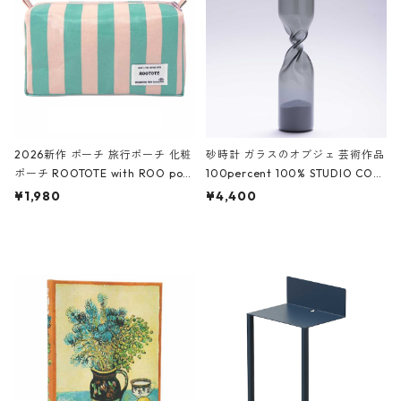
ーガンディー、オフホワイト
2026新作 ポーチ 旅行ポーチ 化粧
砂時計 ガラスのオブジェ 芸術作品
ポーチ ROOTOTE with ROO pou
100percent 100% STUDIO COH
ch 3532 ルートート WR.ポーチ.ラ
AKU Timeless 100パーセント ス
¥1,980
¥4,400
ミネート-W ピンク・ミント
タジオコハク タイムレス Gray グ
レー