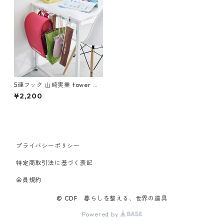
5連フック 山崎実業 tower タ
ワー テーブル横フック ホワイ
¥2,200
ト
プライバシーポリシー
特定商取引法に基づく表記
会員規約
© CDF 暮らしを整える、世界の道具
Powered by