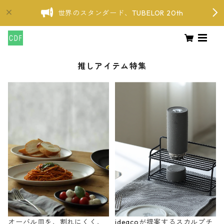
世界のスタンダード、TUBELOR 20th
推しアイテム特集
オーバル皿を、割れにくく、
ideacoが提案するスカルプチ