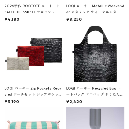
2026新作 ROOTOTE ルートート
LOQI ローキー Metallic Weekend
SACOCHE 3587 LT.サコッシュ.ル
er メタリック ウィークエンダー
ミエ-B ショルダーバッグ グロスピ
ボストンバッグ ショルダーバッグ
¥4,180
¥8,250
ンク
JEAN-MICHEL BASQUIAT/Crown
Black ジャン=ミッシェル・バスキ
ア/クラウン ブラック
LOQI ローキー Zip Pockets Recy
LOQI ローキー Recycled Bag ト
cled ポーチセット ジップポケット
ートバッグ エコバッグ 折りたたみ
ファスナーポーチ 撥水加工 トラベ
大きめ 撥水加工 収納ポーチ CRO
¥3,190
¥2,420
ルポーチ 化粧ポーチ 3点セット C
CODILE/Black クロコダイル/ブラ
ROCODILE/Black,Burgundy,Off
ック
White クロコダイル/ブラック、バ
ーガンディー、オフホワイト