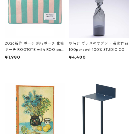
2026新作 ポーチ 旅行ポーチ 化粧
砂時計 ガラスのオブジェ 芸術作品
ポーチ ROOTOTE with ROO pou
100percent 100% STUDIO COH
ch 3532 ルートート WR.ポーチ.ラ
AKU Timeless 100パーセント ス
¥1,980
¥4,400
ミネート-W ピンク・ミント
タジオコハク タイムレス Gray グ
レー