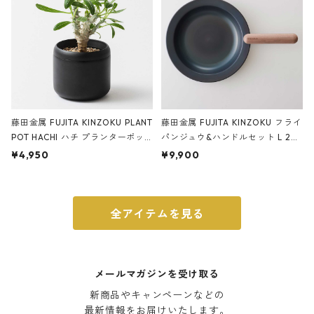
藤田金属 FUJITA KINZOKU PLANT
藤田金属 FUJITA KINZOKU フライ
POT HACHI ハチ プランターポッ
パンジュウ&ハンドルセット L 24c
ト 3号 ブラック
m ガス火・IH対応 鉄フライパン
¥4,950
¥9,900
ウォルナット
全アイテムを見る
メールマガジンを受け取る
新商品やキャンペーンなどの

最新情報をお届けいたします。