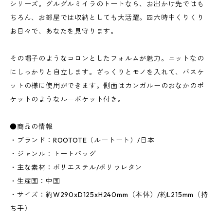
シリーズ。グルグルミイラのトートなら、お出かけ先ではも
ちろん、お部屋では収納としても大活躍。四六時中くりくり
お目々で、あなたを見守ります。
その帽子のようなコロンとしたフォルムが魅力。ニットなの
にしっかりと自立します。ざっくりとモノを入れて、バスケ
ットの様に使用ができます。側面はカンガルーのおなかのポ
ケットのようなルーポケット付き。
●商品の情報
・ブランド：ROOTOTE（ルートート）/日本
・ジャンル：トートバッグ
・主な素材：ポリエステル/ポリウレタン
・生産国：中国
・サイズ：約W290xD125xH240mm（本体）/約L215mm（持
ち手）