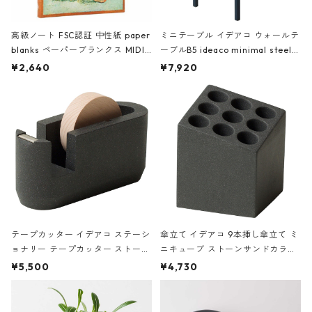
高級ノート FSC認証 中性紙 paper
ミニテーブル イデアコ ウォールテ
blanks ペーパーブランクス MIDI
ーブルB5 ideaco minimal steel f
ハードカバー 罫線 ヴァン・ゴッホ
urniture WALL Table B5 ネイビー
¥2,640
¥7,920
の静物画
テープカッター イデアコ ステーシ
傘立て イデアコ 9本挿し傘立て ミ
ョナリー テープカッター ストーン
ニキューブ ストーンサンドカラー
サンドカラー 石調 ideaco Station
石調 ideaco Umbrella Stand CUB
¥5,500
¥4,730
ery tape cutter ストーンサンド
E ストーンサンドブラック
ブラック