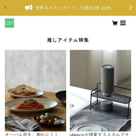
世界のスタンダード、TUBELOR 20th
推しアイテム特集
オーバル皿を、割れにくく、
ideacoが提案するスカルプチ