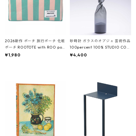
2026新作 ポーチ 旅行ポーチ 化粧
砂時計 ガラスのオブジェ 芸術作品
ポーチ ROOTOTE with ROO pou
100percent 100% STUDIO COH
ch 3532 ルートート WR.ポーチ.ラ
AKU Timeless 100パーセント ス
¥1,980
¥4,400
ミネート-W ピンク・ミント
タジオコハク タイムレス Gray グ
レー