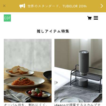
世界のスタンダード、TUBELOR 20th
推しアイテム特集
オーバル皿を、割れにくく、
ideacoが提案するスカルプチ