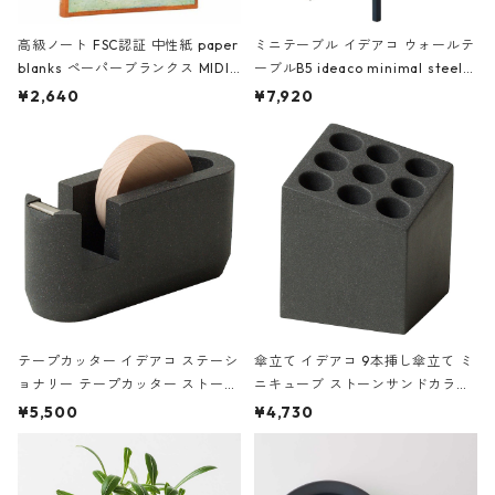
高級ノート FSC認証 中性紙 paper
ミニテーブル イデアコ ウォールテ
blanks ペーパーブランクス MIDI
ーブルB5 ideaco minimal steel f
ハードカバー 罫線 ヴァン・ゴッホ
urniture WALL Table B5 ネイビー
¥2,640
¥7,920
の静物画
テープカッター イデアコ ステーシ
傘立て イデアコ 9本挿し傘立て ミ
ョナリー テープカッター ストーン
ニキューブ ストーンサンドカラー
サンドカラー 石調 ideaco Station
石調 ideaco Umbrella Stand CUB
¥5,500
¥4,730
ery tape cutter ストーンサンド
E ストーンサンドブラック
ブラック