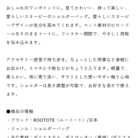
おしゃれのワンポイントに。見てかわいい、持って楽しい、
愛らしいスヌーピーのショルダーバッグ。愛らしいスヌーピ
ーデザインが気分を高めてくれます。ニット素材のピロード
ールをそのままトートに。ファスナー開閉で、やさしく荷物
を包み込みます。
アクセサリー感覚で持ち歩き。ちょっとした用事など身軽に
お出かけ。スマホと小物などがちょうど入ります。軽量で、
柔らかい。体に寄り添い、サラリとした使いやすい触り心地
です。ショルダーは長さ調整が可能で、お好きな長さで使え
ます。
●商品の情報
・ブランド：ROOTOTE（ルートート）/日本
・ジャンル：ショルダーバッグ
・主な素材：ポリエステル、ポリウレタン（表地）/ポリエス