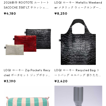
2026新作 ROOTOTE ルートート
LOQI ローキー Metallic Weekend
SACOCHE 3587 LT.サコッシュ.ル
er メタリック ウィークエンダー
ミエ-B ショルダーバッグ グロスピ
ボストンバッグ ショルダーバッグ
¥4,180
¥8,250
ンク
JEAN-MICHEL BASQUIAT/Crown
Black ジャン=ミッシェル・バスキ
ア/クラウン ブラック
LOQI ローキー Zip Pockets Recy
LOQI ローキー Recycled Bag ト
cled ポーチセット ジップポケット
ートバッグ エコバッグ 折りたたみ
ファスナーポーチ 撥水加工 トラベ
大きめ 撥水加工 収納ポーチ CRO
¥3,190
¥2,420
ルポーチ 化粧ポーチ 3点セット C
CODILE/Black クロコダイル/ブラ
ROCODILE/Black,Burgundy,Off
ック
White クロコダイル/ブラック、バ
ーガンディー、オフホワイト