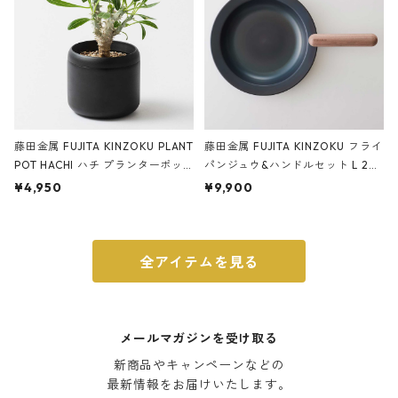
藤田金属 FUJITA KINZOKU PLANT
藤田金属 FUJITA KINZOKU フライ
POT HACHI ハチ プランターポッ
パンジュウ&ハンドルセット L 24c
ト 3号 ブラック
m ガス火・IH対応 鉄フライパン
¥4,950
¥9,900
ウォルナット
全アイテムを見る
メールマガジンを受け取る
新商品やキャンペーンなどの

最新情報をお届けいたします。