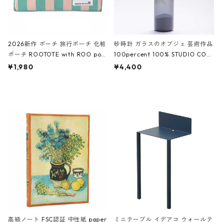
2026新作 ポーチ 旅行ポーチ 化粧
砂時計 ガラスのオブジェ 芸術作品
ポーチ ROOTOTE with ROO pou
100percent 100% STUDIO COH
ch 3532 ルートート WR.ポーチ.ラ
AKU Timeless 100パーセント ス
¥1,980
¥4,400
ミネート-W ピンク・ミント
タジオコハク タイムレス Gray グ
レー
高級ノート FSC認証 中性紙 paper
ミニテーブル イデアコ ウォールテ