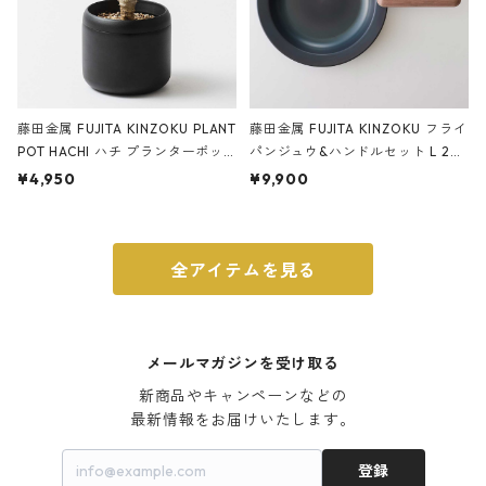
藤田金属 FUJITA KINZOKU PLANT
藤田金属 FUJITA KINZOKU フライ
POT HACHI ハチ プランターポッ
パンジュウ&ハンドルセット L 24c
ト 3号 ブラック
m ガス火・IH対応 鉄フライパン
¥4,950
¥9,900
ウォルナット
全アイテムを見る
メールマガジンを受け取る
新商品やキャンペーンなどの

最新情報をお届けいたします。
登録