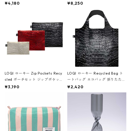
ミエ-B ショルダーバッグ グロスピ
ボストンバッグ ショルダーバッグ
¥4,180
¥8,250
ンク
JEAN-MICHEL BASQUIAT/Crown
Black ジャン=ミッシェル・バスキ
ア/クラウン ブラック
LOQI ローキー Zip Pockets Recy
LOQI ローキー Recycled Bag ト
cled ポーチセット ジップポケット
ートバッグ エコバッグ 折りたたみ
ファスナーポーチ 撥水加工 トラベ
大きめ 撥水加工 収納ポーチ CRO
¥3,190
¥2,420
ルポーチ 化粧ポーチ 3点セット C
CODILE/Black クロコダイル/ブラ
ROCODILE/Black,Burgundy,Off
ック
White クロコダイル/ブラック、バ
ーガンディー、オフホワイト