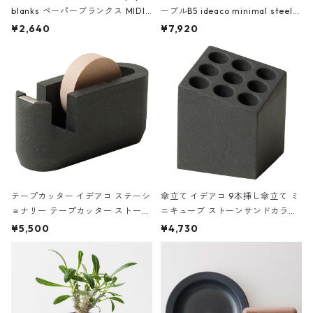
blanks ペーパーブランクス MIDI
ーブルB5 ideaco minimal steel f
ハードカバー 罫線 ヴァン・ゴッホ
urniture WALL Table B5 ネイビー
¥2,640
¥7,920
の静物画
テープカッター イデアコ ステーシ
傘立て イデアコ 9本挿し傘立て ミ
ョナリー テープカッター ストーン
ニキューブ ストーンサンドカラー
サンドカラー 石調 ideaco Station
石調 ideaco Umbrella Stand CUB
¥5,500
¥4,730
ery tape cutter ストーンサンド
E ストーンサンドブラック
ブラック