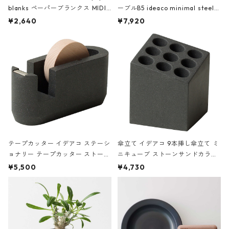
blanks ペーパーブランクス MIDI
ーブルB5 ideaco minimal steel f
ハードカバー 罫線 ヴァン・ゴッホ
urniture WALL Table B5 ネイビー
¥2,640
¥7,920
の静物画
テープカッター イデアコ ステーシ
傘立て イデアコ 9本挿し傘立て ミ
ョナリー テープカッター ストーン
ニキューブ ストーンサンドカラー
サンドカラー 石調 ideaco Station
石調 ideaco Umbrella Stand CUB
¥5,500
¥4,730
ery tape cutter ストーンサンド
E ストーンサンドブラック
ブラック