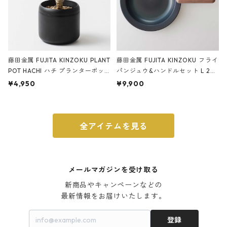
藤田金属 FUJITA KINZOKU PLANT
藤田金属 FUJITA KINZOKU フライ
POT HACHI ハチ プランターポッ
パンジュウ&ハンドルセット L 24c
ト 3号 ブラック
m ガス火・IH対応 鉄フライパン
¥4,950
¥9,900
ウォルナット
全アイテムを見る
メールマガジンを受け取る
新商品やキャンペーンなどの

最新情報をお届けいたします。
登録