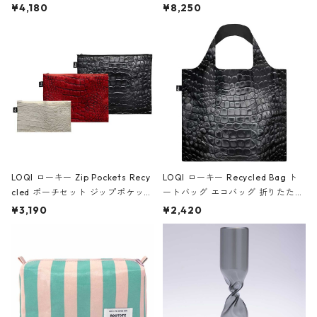
ミエ-B ショルダーバッグ グロスピ
ボストンバッグ ショルダーバッグ
¥4,180
¥8,250
ンク
JEAN-MICHEL BASQUIAT/Crown
Black ジャン=ミッシェル・バスキ
ア/クラウン ブラック
LOQI ローキー Zip Pockets Recy
LOQI ローキー Recycled Bag ト
cled ポーチセット ジップポケット
ートバッグ エコバッグ 折りたたみ
ファスナーポーチ 撥水加工 トラベ
大きめ 撥水加工 収納ポーチ CRO
¥3,190
¥2,420
ルポーチ 化粧ポーチ 3点セット C
CODILE/Black クロコダイル/ブラ
ROCODILE/Black,Burgundy,Off
ック
White クロコダイル/ブラック、バ
ーガンディー、オフホワイト