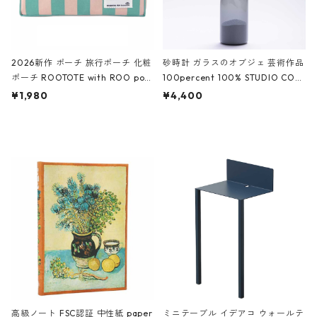
2026新作 ポーチ 旅行ポーチ 化粧
砂時計 ガラスのオブジェ 芸術作品
ポーチ ROOTOTE with ROO pou
100percent 100% STUDIO COH
ch 3532 ルートート WR.ポーチ.ラ
AKU Timeless 100パーセント ス
¥1,980
¥4,400
ミネート-W ピンク・ミント
タジオコハク タイムレス Gray グ
レー
高級ノート FSC認証 中性紙 paper
ミニテーブル イデアコ ウォールテ