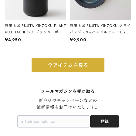
藤田金属 FUJITA KINZOKU PLANT
藤田金属 FUJITA KINZOKU フライ
POT HACHI ハチ プランターポッ
パンジュウ&ハンドルセット L 24c
ト 3号 ブラック
m ガス火・IH対応 鉄フライパン
¥4,950
¥9,900
ウォルナット
全アイテムを見る
メールマガジンを受け取る
新商品やキャンペーンなどの

最新情報をお届けいたします。
登録