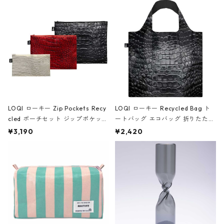
Black ジャン=ミッシェル・バスキ
ア/クラウン ブラック
LOQI ローキー Zip Pockets Recy
LOQI ローキー Recycled Bag ト
cled ポーチセット ジップポケット
ートバッグ エコバッグ 折りたたみ
ファスナーポーチ 撥水加工 トラベ
大きめ 撥水加工 収納ポーチ CRO
¥3,190
¥2,420
ルポーチ 化粧ポーチ 3点セット C
CODILE/Black クロコダイル/ブラ
ROCODILE/Black,Burgundy,Off
ック
White クロコダイル/ブラック、バ
ーガンディー、オフホワイト