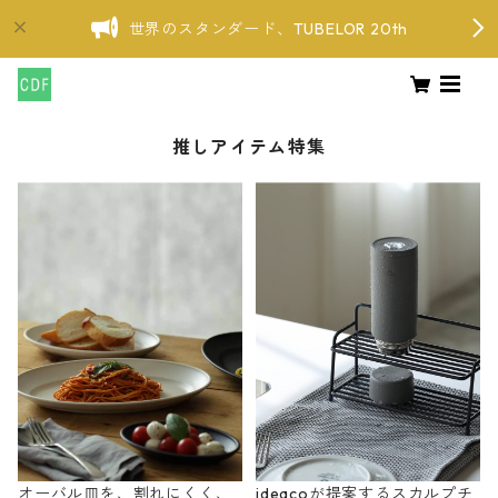
世界のスタンダード、TUBELOR 20th
推しアイテム特集
オーバル皿を、割れにくく、
ideacoが提案するスカルプチ