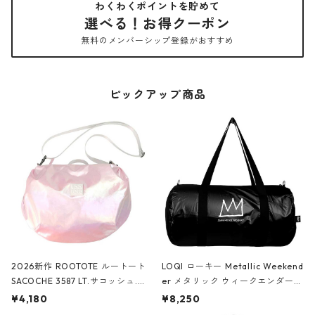
わくわくポイントを貯めて
選べる！お得クーポン
無料のメンバーシップ登録がおすすめ
ピックアップ商品
2026新作 ROOTOTE ルートート
LOQI ローキー Metallic Weekend
SACOCHE 3587 LT.サコッシュ.ル
er メタリック ウィークエンダー
ミエ-B ショルダーバッグ グロスピ
ボストンバッグ ショルダーバッグ
¥4,180
¥8,250
ンク
JEAN-MICHEL BASQUIAT/Crown