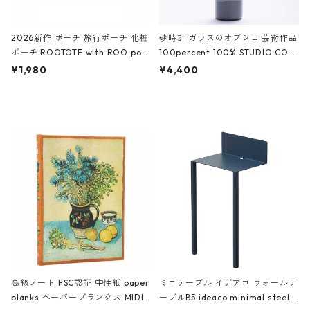
2026新作 ポーチ 旅行ポーチ 化粧
砂時計 ガラスのオブジェ 芸術作品
ポーチ ROOTOTE with ROO pou
100percent 100% STUDIO COH
ch 3532 ルートート WR.ポーチ.ラ
AKU Timeless 100パーセント ス
¥1,980
¥4,400
ミネート-W ピンク・ミント
タジオコハク タイムレス Gray グ
レー
高級ノート FSC認証 中性紙 paper
ミニテーブル イデアコ ウォールテ
blanks ペーパーブランクス MIDI
ーブルB5 ideaco minimal steel f