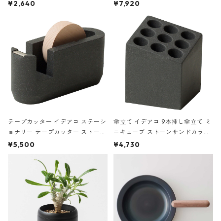
ハードカバー 罫線 ヴァン・ゴッホ
urniture WALL Table B5 ネイビー
¥2,640
¥7,920
の静物画
テープカッター イデアコ ステーシ
傘立て イデアコ 9本挿し傘立て ミ
ョナリー テープカッター ストーン
ニキューブ ストーンサンドカラー
サンドカラー 石調 ideaco Station
石調 ideaco Umbrella Stand CUB
¥5,500
¥4,730
ery tape cutter ストーンサンド
E ストーンサンドブラック
ブラック