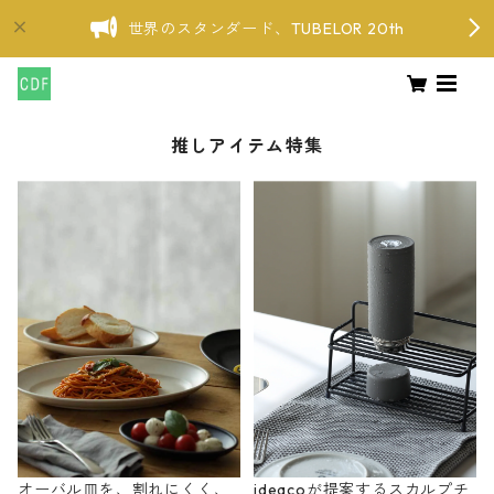
世界のスタンダード、TUBELOR 20th
推しアイテム特集
オーバル皿を、割れにくく、
ideacoが提案するスカルプチ