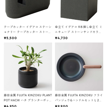
テープカッター イデアコ ステーシ
傘立て イデアコ 9本挿し傘立て ミ
ョナリー テープカッター ストーン
ニキューブ ストーンサンドカラー
サンドカラー 石調 ideaco Station
石調 ideaco Umbrella Stand CUB
¥5,500
¥4,730
ery tape cutter ストーンサンド
E ストーンサンドブラック
ブラック
藤田金属 FUJITA KINZOKU PLANT
藤田金属 FUJITA KINZOKU フライ
POT HACHI ハチ プランターポッ
パンジュウ&ハンドルセット L 24c
ト 3号 ブラック
m ガス火・IH対応 鉄フライパン
¥4,950
¥9,900