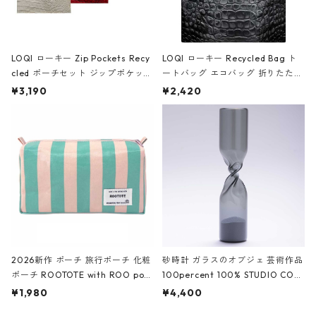
LOQI ローキー Zip Pockets Recy
LOQI ローキー Recycled Bag ト
cled ポーチセット ジップポケット
ートバッグ エコバッグ 折りたたみ
ファスナーポーチ 撥水加工 トラベ
大きめ 撥水加工 収納ポーチ CRO
¥3,190
¥2,420
ルポーチ 化粧ポーチ 3点セット C
CODILE/Black クロコダイル/ブラ
ROCODILE/Black,Burgundy,Off
ック
White クロコダイル/ブラック、バ
ーガンディー、オフホワイト
2026新作 ポーチ 旅行ポーチ 化粧
砂時計 ガラスのオブジェ 芸術作品
ポーチ ROOTOTE with ROO pou
100percent 100% STUDIO COH
ch 3532 ルートート WR.ポーチ.ラ
AKU Timeless 100パーセント ス
¥1,980
¥4,400
ミネート-W ピンク・ミント
タジオコハク タイムレス Gray グ