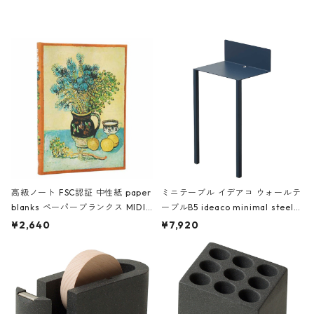
レー
高級ノート FSC認証 中性紙 paper
ミニテーブル イデアコ ウォールテ
blanks ペーパーブランクス MIDI
ーブルB5 ideaco minimal steel f
ハードカバー 罫線 ヴァン・ゴッホ
urniture WALL Table B5 ネイビー
¥2,640
¥7,920
の静物画