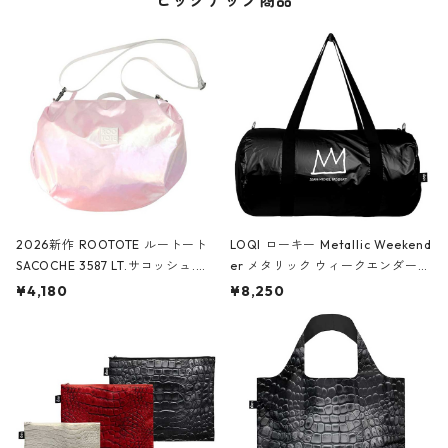
ピックアップ商品
2026新作 ROOTOTE ルートート
LOQI ローキー Metallic Weekend
SACOCHE 3587 LT.サコッシュ.ル
er メタリック ウィークエンダー
ミエ-B ショルダーバッグ グロスピ
ボストンバッグ ショルダーバッグ
¥4,180
¥8,250
ンク
JEAN-MICHEL BASQUIAT/Crown
Black ジャン=ミッシェル・バスキ
ア/クラウン ブラック