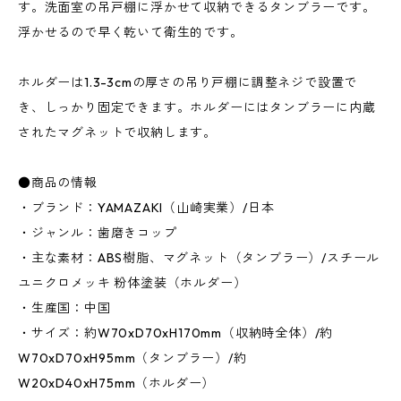
す。洗面室の吊戸棚に浮かせて収納できるタンブラーです。
浮かせるので早く乾いて衛生的です。
ホルダーは1.3-3cmの厚さの吊り戸棚に調整ネジで設置で
き、しっかり固定できます。ホルダーにはタンブラーに内蔵
されたマグネットで収納します。
●商品の情報
・ブランド：YAMAZAKI（山崎実業）/日本
・ジャンル：歯磨きコップ
・主な素材：ABS樹脂、マグネット（タンブラー）/スチール
ユニクロメッキ 粉体塗装（ホルダー）
・生産国：中国
・サイズ：約W70xD70xH170mm（収納時全体）/約
W70xD70xH95mm（タンブラー）/約
W20xD40xH75mm（ホルダー）