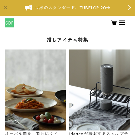
世界のスタンダード、TUBELOR 20th
推しアイテム特集
オーバル皿を、割れにくく、
ideacoが提案するスカルプチ