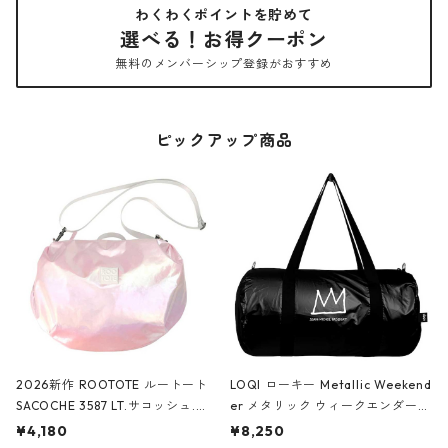
わくわくポイントを貯めて
選べる！お得クーポン
無料のメンバーシップ登録がおすすめ
ピックアップ商品
2026新作 ROOTOTE ルートート
LOQI ローキー Metallic Weekend
SACOCHE 3587 LT.サコッシュ.ル
er メタリック ウィークエンダー
ミエ-B ショルダーバッグ グロスピ
ボストンバッグ ショルダーバッグ
¥4,180
¥8,250
ンク
JEAN-MICHEL BASQUIAT/Crown