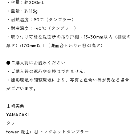
・容量：約200mL
・重量：約115g
・耐熱温度：90℃（タンブラー）
・耐冷温度：-40℃（タンブラー）
・取り付け可能な洗面所の吊り戸棚：13-30mm以内（棚板の
厚さ）/170mm以上（洗面台と吊り戸棚の高さ）
●ご購入前にお読みください
・ご購入後の返品や交換はできません。
・撮影環境や閲覧環境により、写真と色合い等が異なる場合
がございます。
山崎実業
YAMAZAKI
タワー
tower 洗面戸棚下マグネットタンブラー