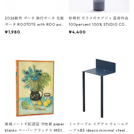
2026新作 ポーチ 旅行ポーチ 化粧
砂時計 ガラスのオブジェ 芸術作品
ポーチ ROOTOTE with ROO pou
100percent 100% STUDIO COH
ch 3532 ルートート WR.ポーチ.ラ
AKU Timeless 100パーセント ス
¥1,980
¥4,400
ミネート-W ピンク・ミント
タジオコハク タイムレス Gray グ
レー
高級ノート FSC認証 中性紙 paper
ミニテーブル イデアコ ウォールテ
blanks ペーパーブランクス MIDI
ーブルB5 ideaco minimal steel f