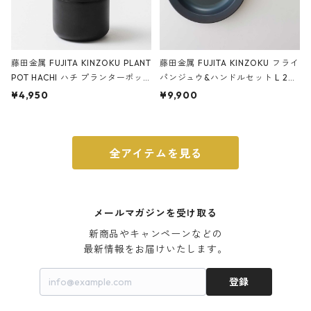
藤田金属 FUJITA KINZOKU PLANT
藤田金属 FUJITA KINZOKU フライ
POT HACHI ハチ プランターポッ
パンジュウ&ハンドルセット L 24c
ト 3号 ブラック
m ガス火・IH対応 鉄フライパン
¥4,950
¥9,900
ウォルナット
全アイテムを見る
メールマガジンを受け取る
新商品やキャンペーンなどの

最新情報をお届けいたします。
登録