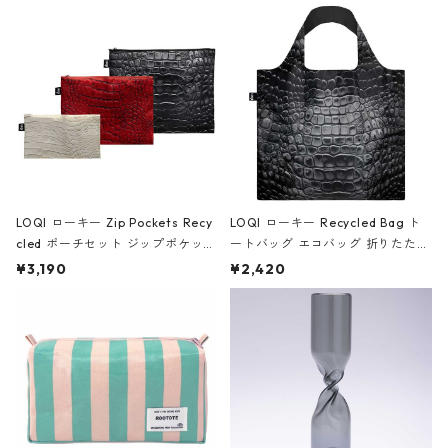
Black ジャン=ミッシェル・バスキ
ア/クラウン ブラック
LOQI ローキー Zip Pockets Recy
LOQI ローキー Recycled Bag ト
cled ポーチセット ジップポケット
ートバッグ エコバッグ 折りたたみ
ファスナーポーチ 撥水加工 トラベ
大きめ 撥水加工 収納ポーチ CRO
¥3,190
¥2,420
ルポーチ 化粧ポーチ 3点セット C
CODILE/Black クロコダイル/ブラ
ROCODILE/Black,Burgundy,Off
ック
White クロコダイル/ブラック、バ
ーガンディー、オフホワイト