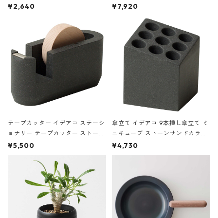
ハードカバー 罫線 ヴァン・ゴッホ
urniture WALL Table B5 ネイビー
¥2,640
¥7,920
の静物画
テープカッター イデアコ ステーシ
傘立て イデアコ 9本挿し傘立て ミ
ョナリー テープカッター ストーン
ニキューブ ストーンサンドカラー
サンドカラー 石調 ideaco Station
石調 ideaco Umbrella Stand CUB
¥5,500
¥4,730
ery tape cutter ストーンサンド
E ストーンサンドブラック
ブラック