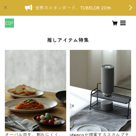
世界のスタンダード、TUBELOR 20th
推しアイテム特集
オーバル皿を、割れにくく、
ideacoが提案するスカルプチ