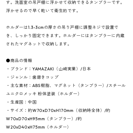
す。洗面室の吊戸棚に浮かせて収納できるタンブラーです。
浮かせるので早く乾いて衛生的です。
ホルダーは1.3-3cmの厚さの吊り戸棚に調整ネジで設置で
き、しっかり固定できます。ホルダーにはタンブラーに内蔵
されたマグネットで収納します。
●商品の情報
・ブランド：YAMAZAKI（山崎実業）/日本
・ジャンル：歯磨きコップ
・主な素材：ABS樹脂、マグネット（タンブラー）/スチール
ユニクロメッキ 粉体塗装（ホルダー）
・生産国：中国
・サイズ：約W70xD70xH170mm（収納時全体）/約
W70xD70xH95mm（タンブラー）/約
W20xD40xH75mm（ホルダー）