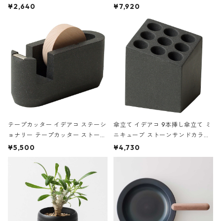
ハードカバー 罫線 ヴァン・ゴッホ
urniture WALL Table B5 ネイビー
¥2,640
¥7,920
の静物画
テープカッター イデアコ ステーシ
傘立て イデアコ 9本挿し傘立て ミ
ョナリー テープカッター ストーン
ニキューブ ストーンサンドカラー
サンドカラー 石調 ideaco Station
石調 ideaco Umbrella Stand CUB
¥5,500
¥4,730
ery tape cutter ストーンサンド
E ストーンサンドブラック
ブラック