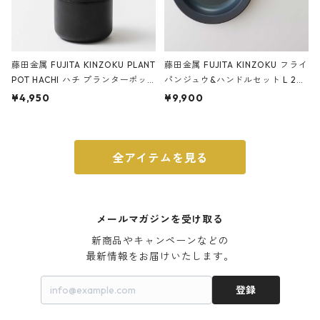
藤田金属 FUJITA KINZOKU PLANT
藤田金属 FUJITA KINZOKU フライ
POT HACHI ハチ プランターポッ
パンジュウ&ハンドルセット L 24c
ト 3号 ブラック
m ガス火・IH対応 鉄フライパン
¥4,950
¥9,900
ウォルナット
全アイテムを見る
メールマガジンを受け取る
新商品やキャンペーンなどの

最新情報をお届けいたします。
登録