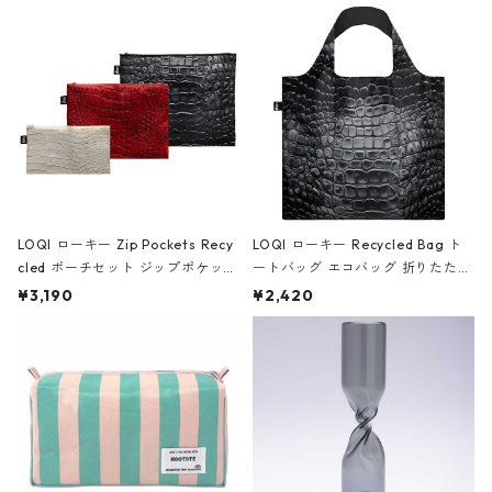
Black ジャン=ミッシェル・バスキ
ア/クラウン ブラック
LOQI ローキー Zip Pockets Recy
LOQI ローキー Recycled Bag ト
cled ポーチセット ジップポケット
ートバッグ エコバッグ 折りたたみ
ファスナーポーチ 撥水加工 トラベ
大きめ 撥水加工 収納ポーチ CRO
¥3,190
¥2,420
ルポーチ 化粧ポーチ 3点セット C
CODILE/Black クロコダイル/ブラ
ROCODILE/Black,Burgundy,Off
ック
White クロコダイル/ブラック、バ
ーガンディー、オフホワイト