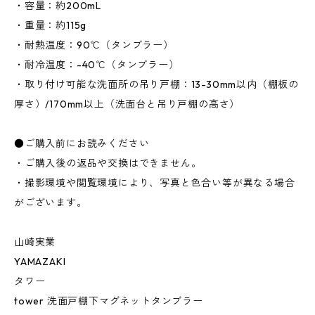
・容量：約200mL
・重量：約115g
・耐熱温度：90℃（タンブラー）
・耐冷温度：-40℃（タンブラー）
・取り付け可能な洗面所の吊り戸棚：13-30mm以内（棚板の
厚さ）/170mm以上（洗面台と吊り戸棚の高さ）
●ご購入前にお読みください
・ご購入後の返品や交換はできません。
・撮影環境や閲覧環境により、写真と色合い等が異なる場合
がございます。
山崎実業
YAMAZAKI
タワー
tower 洗面戸棚下マグネットタンブラー