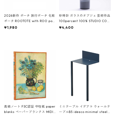
2026新作 ポーチ 旅行ポーチ 化粧
砂時計 ガラスのオブジェ 芸術作品
ポーチ ROOTOTE with ROO pou
100percent 100% STUDIO COH
ch 3532 ルートート WR.ポーチ.ラ
AKU Timeless 100パーセント ス
¥1,980
¥4,400
ミネート-W ピンク・ミント
タジオコハク タイムレス Gray グ
レー
高級ノート FSC認証 中性紙 paper
ミニテーブル イデアコ ウォールテ
blanks ペーパーブランクス MIDI
ーブルB5 ideaco minimal steel f