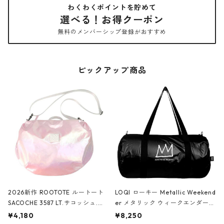
わくわくポイントを貯めて
選べる！お得クーポン
無料のメンバーシップ登録がおすすめ
ピックアップ商品
2026新作 ROOTOTE ルートート
LOQI ローキー Metallic Weekend
SACOCHE 3587 LT.サコッシュ.ル
er メタリック ウィークエンダー
ミエ-B ショルダーバッグ グロスピ
ボストンバッグ ショルダーバッグ
¥4,180
¥8,250
ンク
JEAN-MICHEL BASQUIAT/Crown