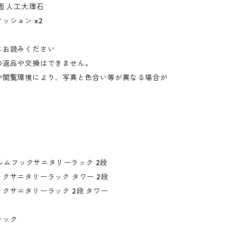
面 人工大理石
ッション x2
にお読みください
の返品や交換はできません。
や閲覧環境により、写真と色合い等が異なる場合が
。
フィルムフックサニタリーラック 2段
クサニタリーラック タワー 2段
クサニタリーラック 2段 タワー
ラック