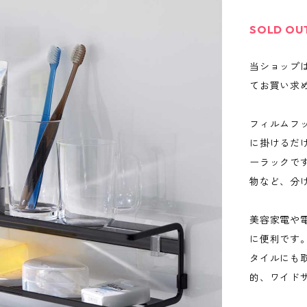
SOLD OU
当ショップ
てお買い求
フィルムフ
に掛けるだ
ーラックで
物など、分
美容家電や
に便利です
タイルにも
的、ワイド