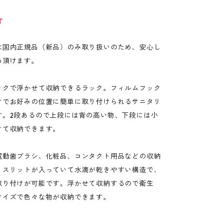
T
は国内正規品（新品）のみ取り扱いのため、安心し
め頂けます。
ックで浮かせて収納できるラック。フィルムフック
けでお好みの位置に簡単に取り付けられるサニタリ
す。2段あるので上段には背の高い物、下段には小
けて収納できます。
電動歯ブラシ、化粧品、コンタクト用品などの収納
。スリットが入っていて水滴が乾きやすい構造で、
取り付けが可能です。浮かせて収納するので衛生
サイズで色々な物が収納できます。