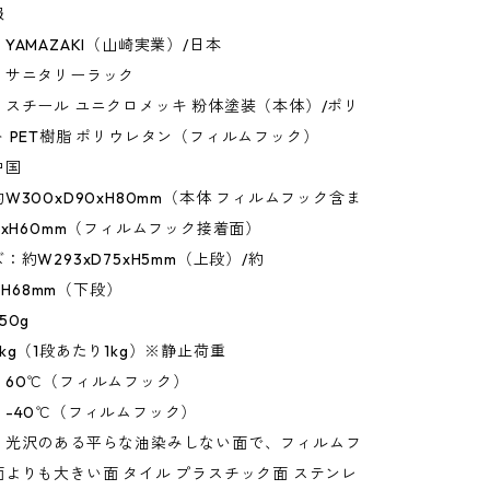
報
YAMAZAKI（山崎実業）/日本
：サニタリーラック
スチール ユニクロメッキ 粉体塗装（本体）/ポリ
 PET樹脂 ポリウレタン（フィルムフック）
中国
W300xD90xH80mm（本体 フィルムフック含ま
0xH60mm（フィルムフック接着面）
：約W293xD75xH5mm（上段）/約
5xH68mm（下段）
50g
kg（1段あたり1kg）※静止荷重
：60℃（フィルムフック）
-40℃（フィルムフック）
：光沢のある平らな油染みしない面で、フィルムフ
よりも大きい面 タイル プラスチック面 ステンレ