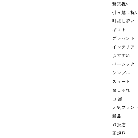
新築祝い
引っ越し祝
引越し祝い
ギフト
プレゼント
インテリア
おすすめ
ベーシック
シンプル
スマート
おしゃれ
白 黒
人気ブラン
新品
取扱店
正規品