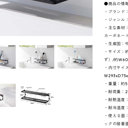
●商品の情
・ブランド：
・ジャンル
・主な素材：
カーボネート
・生産国：
・サイズ：約
ず）/約W6
・内寸サイズ
W293xD7
・重量：約5
・耐荷重：2
・耐熱温度
・耐冷温度：
・使える面
ックの接着面