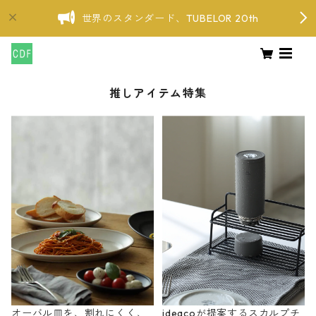
世界のスタンダード、TUBELOR 20th
推しアイテム特集
オーバル皿を、割れにくく、
ideacoが提案するスカルプチ