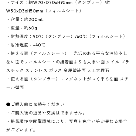
・サイズ：約W70xD70xH95mm（タンブラー）/約
W50xD3xH50mm（フィルムシート）
・容量：約200mL
・重量：約60g
・耐熱温度：90℃（タンブラー）/60℃（フィルムシート）
・耐冷温度：-40℃
・使える面（フィルムシート）：光沢のある平らな油染みし
ない面でフィルムシートの接着面よりも大きい面 タイル プラ
スチック ステンレス ガラス 金属塗装面 人工大理石
・使える面（タンブラー）：マグネットがつく平らな面 スチ
ール壁面
●ご購入前にお読みください
・ご購入後の返品や交換はできません。
・撮影環境や閲覧環境により、写真と色合い等が異なる場合
がございます。