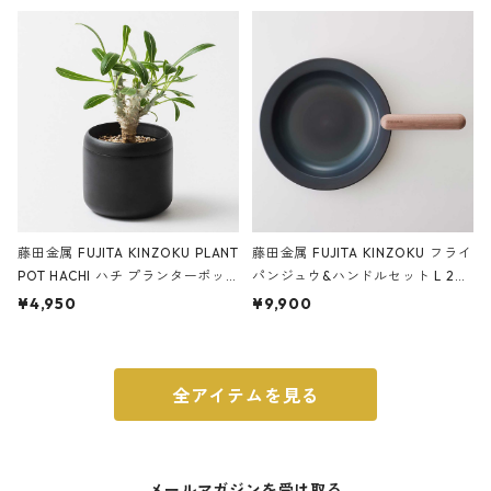
ery tape cutter ストーンサンド
E ストーンサンドブラック
ブラック
藤田金属 FUJITA KINZOKU PLANT
藤田金属 FUJITA KINZOKU フライ
POT HACHI ハチ プランターポッ
パンジュウ&ハンドルセット L 24c
ト 3号 ブラック
m ガス火・IH対応 鉄フライパン
¥4,950
¥9,900
ウォルナット
全アイテムを見る
メールマガジンを受け取る