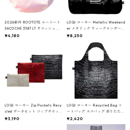
2026新作 ROOTOTE ルートート
LOQI ローキー Metallic Weekend
SACOCHE 3587 LT.サコッシュ.ル
er メタリック ウィークエンダー
ミエ-B ショルダーバッグ グロスピ
ボストンバッグ ショルダーバッグ
¥4,180
¥8,250
ンク
JEAN-MICHEL BASQUIAT/Crown
Black ジャン=ミッシェル・バスキ
ア/クラウン ブラック
LOQI ローキー Zip Pockets Recy
LOQI ローキー Recycled Bag ト
cled ポーチセット ジップポケット
ートバッグ エコバッグ 折りたたみ
ファスナーポーチ 撥水加工 トラベ
大きめ 撥水加工 収納ポーチ CRO
¥3,190
¥2,420
ルポーチ 化粧ポーチ 3点セット C
CODILE/Black クロコダイル/ブラ
ROCODILE/Black,Burgundy,Off
ック