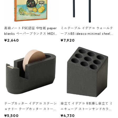
高級ノート FSC認証 中性紙 paper
ミニテーブル イデアコ ウォールテ
blanks ペーパーブランクス MIDI
ーブルB5 ideaco minimal steel f
ハードカバー 罫線 ヴァン・ゴッホ
urniture WALL Table B5 ネイビー
¥2,640
¥7,920
の静物画
テープカッター イデアコ ステーシ
傘立て イデアコ 9本挿し傘立て ミ
ョナリー テープカッター ストーン
ニキューブ ストーンサンドカラー
サンドカラー 石調 ideaco Station
石調 ideaco Umbrella Stand CUB
¥5,500
¥4,730