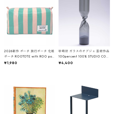
White クロコダイル/ブラック、バ
ーガンディー、オフホワイト
2026新作 ポーチ 旅行ポーチ 化粧
砂時計 ガラスのオブジェ 芸術作品
ポーチ ROOTOTE with ROO pou
100percent 100% STUDIO COH
ch 3532 ルートート WR.ポーチ.ラ
AKU Timeless 100パーセント ス
¥1,980
¥4,400
ミネート-W ピンク・ミント
タジオコハク タイムレス Gray グ
レー