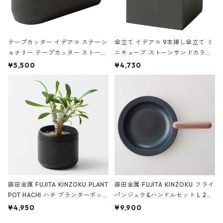
テープカッター イデアコ ステーシ
傘立て イデアコ 9本挿し傘立て ミ
ョナリー テープカッター ストーン
ニキューブ ストーンサンドカラー
サンドカラー 石調 ideaco Station
石調 ideaco Umbrella Stand CUB
¥5,500
¥4,730
ery tape cutter ストーンサンド
E ストーンサンドブラック
ブラック
藤田金属 FUJITA KINZOKU PLANT
藤田金属 FUJITA KINZOKU フライ
POT HACHI ハチ プランターポッ
パンジュウ&ハンドルセット L 24c
ト 3号 ブラック
m ガス火・IH対応 鉄フライパン
¥4,950
¥9,900
ウォルナット