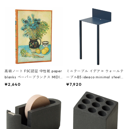
高級ノート FSC認証 中性紙 paper
ミニテーブル イデアコ ウォールテ
blanks ペーパーブランクス MIDI
ーブルB5 ideaco minimal steel f
ハードカバー 罫線 ヴァン・ゴッホ
urniture WALL Table B5 ネイビー
¥2,640
¥7,920
の静物画