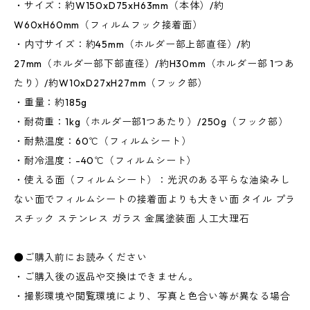
・サイズ：約W150xD75xH63mm（本体）/約
W60xH60mm（フィルムフック接着面）
・内寸サイズ：約45mm（ホルダー部上部直径）/約
27mm（ホルダー部下部直径）/約H30mm（ホルダー部 1つあ
たり）/約W10xD27xH27mm（フック部）
・重量：約185g
・耐荷重：1kg（ホルダー部1つあたり）/250g（フック部）
・耐熱温度：60℃（フィルムシート）
・耐冷温度：-40℃（フィルムシート）
・使える面（フィルムシート）：光沢のある平らな油染みし
ない面でフィルムシートの接着面よりも大きい面 タイル プラ
スチック ステンレス ガラス 金属塗装面 人工大理石
●ご購入前にお読みください
・ご購入後の返品や交換はできません。
・撮影環境や閲覧環境により、写真と色合い等が異なる場合