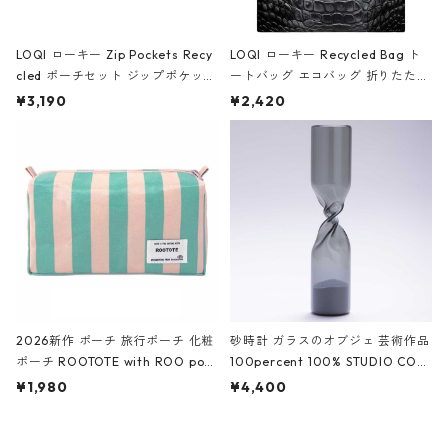
LOQI ローキー Zip Pockets Recy
LOQI ローキー Recycled Bag ト
cled ポーチセット ジップポケット
ートバッグ エコバッグ 折りたたみ
ファスナーポーチ 撥水加工 トラベ
大きめ 撥水加工 収納ポーチ CRO
¥3,190
¥2,420
ルポーチ 化粧ポーチ 3点セット C
CODILE/Black クロコダイル/ブラ
ROCODILE/Black,Burgundy,Off
ック
White クロコダイル/ブラック、バ
ーガンディー、オフホワイト
2026新作 ポーチ 旅行ポーチ 化粧
砂時計 ガラスのオブジェ 芸術作品
ポーチ ROOTOTE with ROO pou
100percent 100% STUDIO COH
ch 3532 ルートート WR.ポーチ.ラ
AKU Timeless 100パーセント ス
¥1,980
¥4,400
ミネート-W ピンク・ミント
タジオコハク タイムレス Gray グ
レー