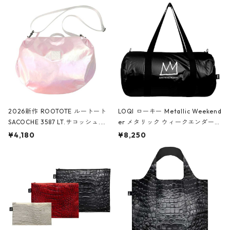
2026新作 ROOTOTE ルートート
LOQI ローキー Metallic Weekend
SACOCHE 3587 LT.サコッシュ.ル
er メタリック ウィークエンダー
ミエ-B ショルダーバッグ グロスピ
ボストンバッグ ショルダーバッグ
¥4,180
¥8,250
ンク
JEAN-MICHEL BASQUIAT/Crown
Black ジャン=ミッシェル・バスキ
ア/クラウン ブラック