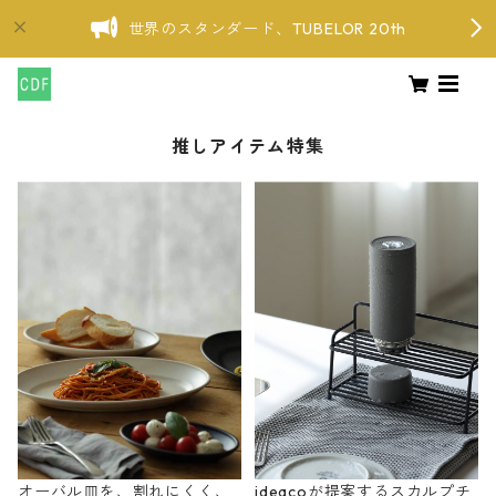
世界のスタンダード、TUBELOR 20th
推しアイテム特集
オーバル皿を、割れにくく、
ideacoが提案するスカルプチ