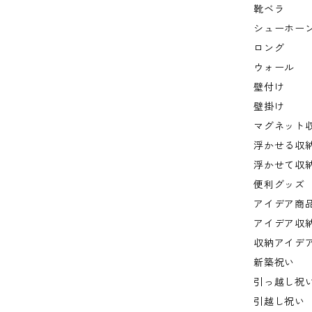
靴ベラ
シューホー
ロング
ウォール
壁付け
壁掛け
マグネット
浮かせる収
浮かせて収
便利グッズ
アイデア商
アイデア収
収納アイデ
新築祝い
引っ越し祝
引越し祝い