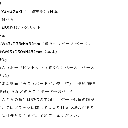
報
YAMAZAKI（山崎実業）/日本
：靴べら
ABS樹脂/マグネット
中国
W43xD35xH452mm（取り付けベース ベースカ
W43xD30xH452mm（本体）
50g
石こうボードピンセット（取り付けベース、ベース
 x4）
可能な壁面（石こうボードピン使用時）：壁紙 布壁
ル壁紙貼りなどの石こうボードや薄ベニヤ
：こちらの製品は製造の工程上、ゲート処理の跡が
す。特にブラックに関してはより目立つ場合があり
れは仕様となります。予めご了承ください。