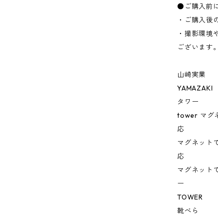
●ご購入前
・ご購入後
・撮影環境
ございます
山崎実業
YAMAZAKI
タワー
tower 
応
マグネット
応
マグネット
ー
TOWER
靴べら