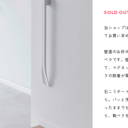
SOLD OU
当ショップ
てお買い求
壁面のお好
ベラです。
て、マグネ
ラの脱着が
石こうボー
ら。パッと
ったままで
ら、靴ベラ