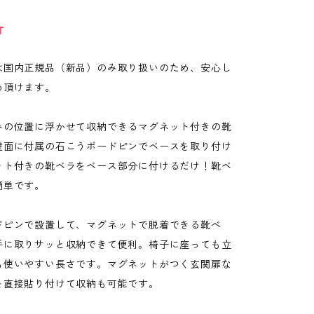
T
は国内正規品（新品）のみ取り扱いのため、安心し
め頂けます。
みの位置に浮かせて収納できるマグネット付きの靴
壁面に付属の石こうボードピンでベースを取り付け
ット付きの靴ベラをベース部分に付けるだけ！靴ベ
簡単です。
ドピンで設置して、マグネットで脱着できる靴べ
手に取りサッと収納できて便利。椅子に座っても立
も使いやすい長さです。マグネットがつく玄関扉な
を直接貼り付けて収納も可能です。