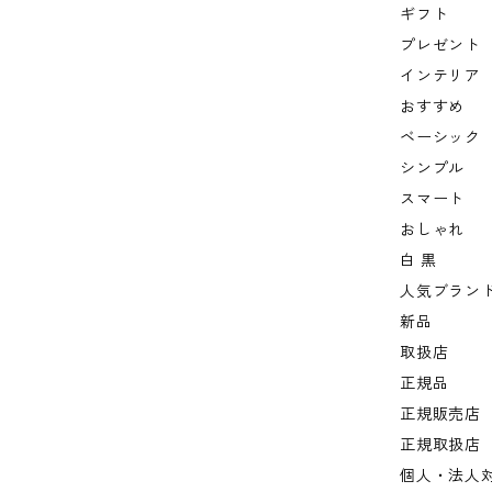
ギフト
プレゼント
インテリア
おすすめ
ベーシック
シンプル
スマート
おしゃれ
白 黒
人気ブラン
新品
取扱店
正規品
正規販売店
正規取扱店
個人・法人