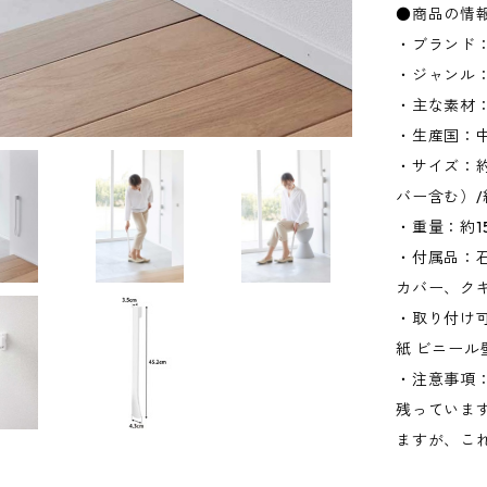
●商品の情
・ブランド：
・ジャンル
・主な素材：
・生産国：
・サイズ：約
バー含む）/約
・重量：約1
・付属品：
カバー、クギ
・取り付け
紙 ビニー
・注意事項
残っていま
ますが、こ