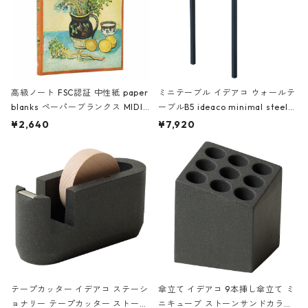
高級ノート FSC認証 中性紙 paper
ミニテーブル イデアコ ウォールテ
blanks ペーパーブランクス MIDI
ーブルB5 ideaco minimal steel f
ハードカバー 罫線 ヴァン・ゴッホ
urniture WALL Table B5 ネイビー
¥2,640
¥7,920
の静物画
テープカッター イデアコ ステーシ
傘立て イデアコ 9本挿し傘立て ミ
ョナリー テープカッター ストーン
ニキューブ ストーンサンドカラー