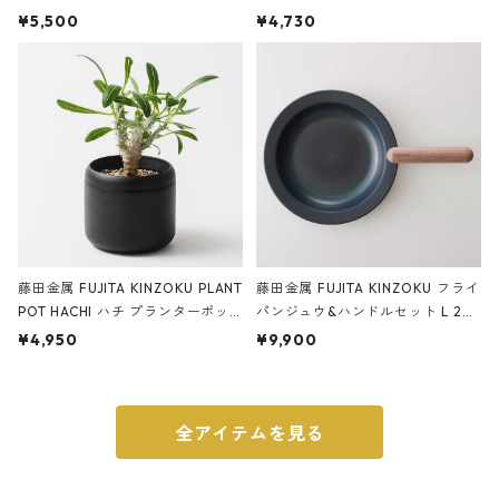
サンドカラー 石調 ideaco Station
石調 ideaco Umbrella Stand CUB
¥5,500
¥4,730
ery tape cutter ストーンサンド
E ストーンサンドブラック
ブラック
藤田金属 FUJITA KINZOKU PLANT
藤田金属 FUJITA KINZOKU フライ
POT HACHI ハチ プランターポッ
パンジュウ&ハンドルセット L 24c
ト 3号 ブラック
m ガス火・IH対応 鉄フライパン
¥4,950
¥9,900
ウォルナット
全アイテムを見る