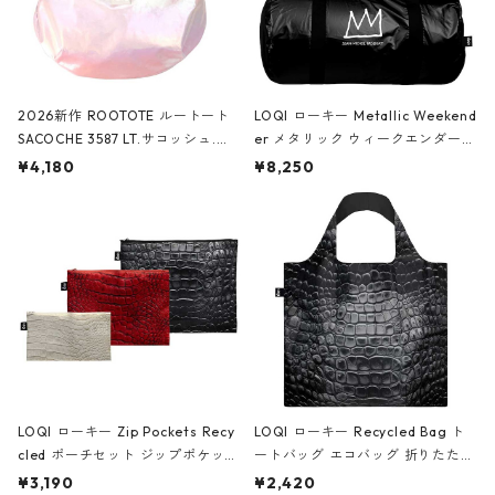
2026新作 ROOTOTE ルートート
LOQI ローキー Metallic Weekend
SACOCHE 3587 LT.サコッシュ.ル
er メタリック ウィークエンダー
ミエ-B ショルダーバッグ グロスピ
ボストンバッグ ショルダーバッグ
¥4,180
¥8,250
ンク
JEAN-MICHEL BASQUIAT/Crown
Black ジャン=ミッシェル・バスキ
ア/クラウン ブラック
LOQI ローキー Zip Pockets Recy
LOQI ローキー Recycled Bag ト
cled ポーチセット ジップポケット
ートバッグ エコバッグ 折りたたみ
ファスナーポーチ 撥水加工 トラベ
大きめ 撥水加工 収納ポーチ CRO
¥3,190
¥2,420