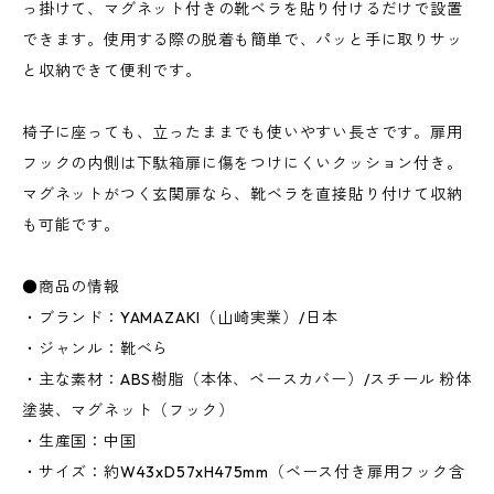
っ掛けて、マグネット付きの靴ベラを貼り付けるだけで設置
できます。使用する際の脱着も簡単で、パッと手に取りサッ
と収納できて便利です。
椅子に座っても、立ったままでも使いやすい長さです。扉用
フックの内側は下駄箱扉に傷をつけにくいクッション付き。
マグネットがつく玄関扉なら、靴ベラを直接貼り付けて収納
も可能です。
●商品の情報
・ブランド：YAMAZAKI（山崎実業）/日本
・ジャンル：靴べら
・主な素材：ABS樹脂（本体、ベースカバー）/スチール 粉体
塗装、マグネット（フック）
・生産国：中国
・サイズ：約W43xD57xH475mm（ベース付き扉用フック含