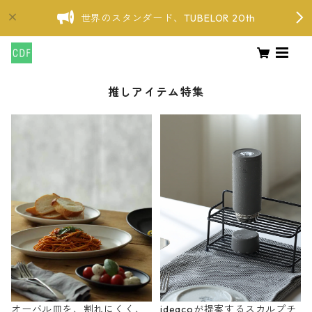
世界のスタンダード、TUBELOR 20th
推しアイテム特集
オーバル皿を、割れにくく、
ideacoが提案するスカルプチ