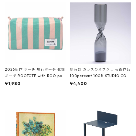
ルポーチ 化粧ポーチ 3点セット C
CODILE/Black クロコダイル/ブラ
ROCODILE/Black,Burgundy,Off
ック
White クロコダイル/ブラック、バ
ーガンディー、オフホワイト
2026新作 ポーチ 旅行ポーチ 化粧
砂時計 ガラスのオブジェ 芸術作品
ポーチ ROOTOTE with ROO pou
100percent 100% STUDIO COH
ch 3532 ルートート WR.ポーチ.ラ
AKU Timeless 100パーセント ス
¥1,980
¥4,400
ミネート-W ピンク・ミント
タジオコハク タイムレス Gray グ
レー