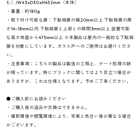
む）/W43xD30xH452mm（本体）
・重量：約180g
・取り付け可能な扉：下駄箱扉の幅20mm以上 下駄箱扉の厚
さ14-18mm以内 下駄箱扉と上部との隙間3mm以上 設置可能
な高さ地面から475mm以上 ※本製品は屋内の一般的な下駄箱
扉を対象にしています。ガラス戸へのご使用はお避けくださ
い。
・注意事項：こちらの製品は製造の工程上、ゲート処理の跡
が残っています。特にブラックに関してはより目立つ場合が
ありますが、これは仕様となります。予めご了承ください。
●ご購入前にお読みください
・ご購入後の返品や交換はできません。
・撮影環境や閲覧環境により、写真と色合い等が異なる場合
がございます。