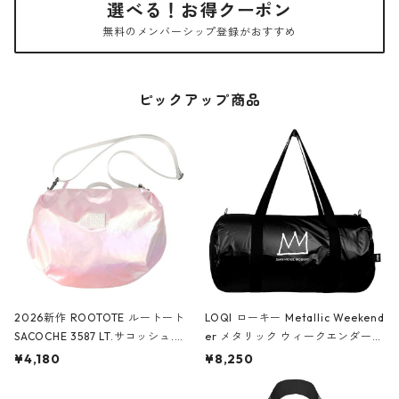
選べる！お得クーポン
無料のメンバーシップ登録がおすすめ
ピックアップ商品
2026新作 ROOTOTE ルートート
LOQI ローキー Metallic Weekend
SACOCHE 3587 LT.サコッシュ.ル
er メタリック ウィークエンダー
ミエ-B ショルダーバッグ グロスピ
ボストンバッグ ショルダーバッグ
¥4,180
¥8,250
ンク
JEAN-MICHEL BASQUIAT/Crown
Black ジャン=ミッシェル・バスキ