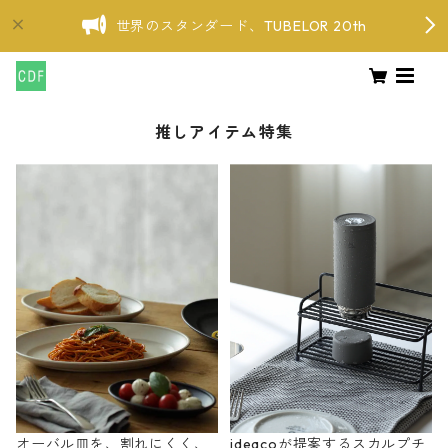
世界のスタンダード、TUBELOR 20th
推しアイテム特集
オーバル皿を、割れにくく、
ideacoが提案するスカルプチ