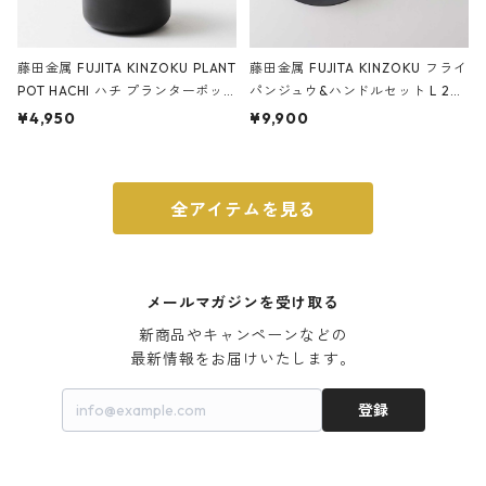
藤田金属 FUJITA KINZOKU PLANT
藤田金属 FUJITA KINZOKU フライ
POT HACHI ハチ プランターポッ
パンジュウ&ハンドルセット L 24c
ト 3号 ブラック
m ガス火・IH対応 鉄フライパン
¥4,950
¥9,900
ウォルナット
全アイテムを見る
メールマガジンを受け取る
新商品やキャンペーンなどの

最新情報をお届けいたします。
登録