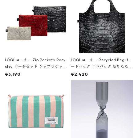
ア/クラウン ブラック
LOQI ローキー Zip Pockets Recy
LOQI ローキー Recycled Bag ト
cled ポーチセット ジップポケット
ートバッグ エコバッグ 折りたたみ
ファスナーポーチ 撥水加工 トラベ
大きめ 撥水加工 収納ポーチ CRO
¥3,190
¥2,420
ルポーチ 化粧ポーチ 3点セット C
CODILE/Black クロコダイル/ブラ
ROCODILE/Black,Burgundy,Off
ック
White クロコダイル/ブラック、バ
ーガンディー、オフホワイト