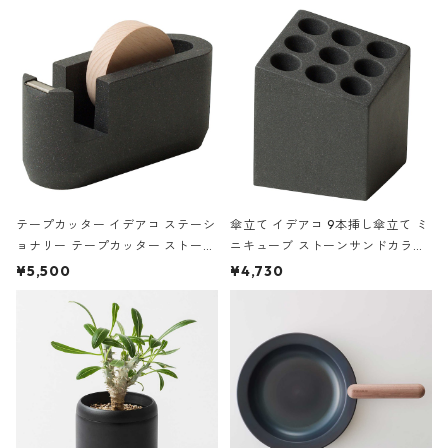
の静物画
テープカッター イデアコ ステーシ
傘立て イデアコ 9本挿し傘立て ミ
ョナリー テープカッター ストーン
ニキューブ ストーンサンドカラー
サンドカラー 石調 ideaco Station
石調 ideaco Umbrella Stand CUB
¥5,500
¥4,730
ery tape cutter ストーンサンド
E ストーンサンドブラック
ブラック