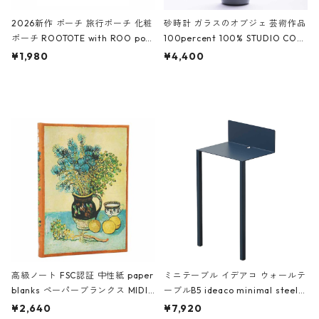
2026新作 ポーチ 旅行ポーチ 化粧
砂時計 ガラスのオブジェ 芸術作品
ポーチ ROOTOTE with ROO pou
100percent 100% STUDIO COH
ch 3532 ルートート WR.ポーチ.ラ
AKU Timeless 100パーセント ス
¥1,980
¥4,400
ミネート-W ピンク・ミント
タジオコハク タイムレス Gray グ
レー
高級ノート FSC認証 中性紙 paper
ミニテーブル イデアコ ウォールテ
blanks ペーパーブランクス MIDI
ーブルB5 ideaco minimal steel f
ハードカバー 罫線 ヴァン・ゴッホ
urniture WALL Table B5 ネイビー
¥2,640
¥7,920