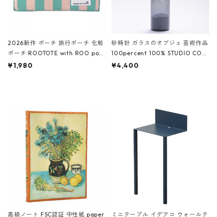
2026新作 ポーチ 旅行ポーチ 化粧
砂時計 ガラスのオブジェ 芸術作品
ポーチ ROOTOTE with ROO pou
100percent 100% STUDIO COH
ch 3532 ルートート WR.ポーチ.ラ
AKU Timeless 100パーセント ス
¥1,980
¥4,400
ミネート-W ピンク・ミント
タジオコハク タイムレス Gray グ
レー
高級ノート FSC認証 中性紙 paper
ミニテーブル イデアコ ウォールテ