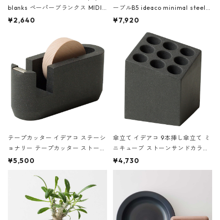
blanks ペーパーブランクス MIDI
ーブルB5 ideaco minimal steel f
ハードカバー 罫線 ヴァン・ゴッホ
urniture WALL Table B5 ネイビー
¥2,640
¥7,920
の静物画
テープカッター イデアコ ステーシ
傘立て イデアコ 9本挿し傘立て ミ
ョナリー テープカッター ストーン
ニキューブ ストーンサンドカラー
サンドカラー 石調 ideaco Station
石調 ideaco Umbrella Stand CUB
¥5,500
¥4,730
ery tape cutter ストーンサンド
E ストーンサンドブラック
ブラック