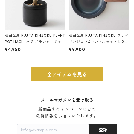
藤田金属 FUJITA KINZOKU PLANT
藤田金属 FUJITA KINZOKU フライ
POT HACHI ハチ プランターポッ
パンジュウ&ハンドルセット L 24c
ト 3号 ブラック
m ガス火・IH対応 鉄フライパン
¥4,950
¥9,900
ウォルナット
全アイテムを見る
メールマガジンを受け取る
新商品やキャンペーンなどの

最新情報をお届けいたします。
登録