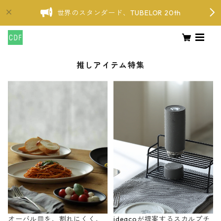
世界のスタンダード、TUBELOR 20th
推しアイテム特集
オーバル皿を、割れにくく、
ideacoが提案するスカルプチ