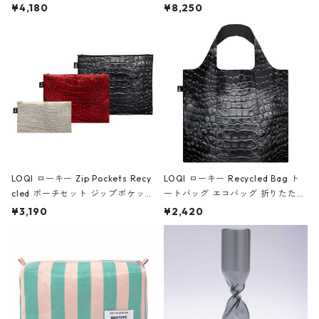
ミエ-B ショルダーバッグ グロスピ
ボストンバッグ ショルダーバッグ
¥4,180
¥8,250
ンク
JEAN-MICHEL BASQUIAT/Crown
Black ジャン=ミッシェル・バスキ
ア/クラウン ブラック
LOQI ローキー Zip Pockets Recy
LOQI ローキー Recycled Bag ト
cled ポーチセット ジップポケット
ートバッグ エコバッグ 折りたたみ
ファスナーポーチ 撥水加工 トラベ
大きめ 撥水加工 収納ポーチ CRO
¥3,190
¥2,420
ルポーチ 化粧ポーチ 3点セット C
CODILE/Black クロコダイル/ブラ
ROCODILE/Black,Burgundy,Off
ック
White クロコダイル/ブラック、バ
ーガンディー、オフホワイト