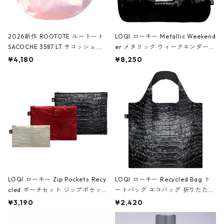
2026新作 ROOTOTE ルートート
LOQI ローキー Metallic Weekend
SACOCHE 3587 LT.サコッシュ.ル
er メタリック ウィークエンダー
ミエ-B ショルダーバッグ グロスピ
ボストンバッグ ショルダーバッグ
¥4,180
¥8,250
ンク
JEAN-MICHEL BASQUIAT/Crown
Black ジャン=ミッシェル・バスキ
ア/クラウン ブラック
LOQI ローキー Zip Pockets Recy
LOQI ローキー Recycled Bag ト
cled ポーチセット ジップポケット
ートバッグ エコバッグ 折りたたみ
ファスナーポーチ 撥水加工 トラベ
大きめ 撥水加工 収納ポーチ CRO
¥3,190
¥2,420
ルポーチ 化粧ポーチ 3点セット C
CODILE/Black クロコダイル/ブラ
ROCODILE/Black,Burgundy,Off
ック