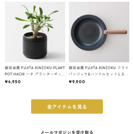
ery tape cutter ストーンサンド
E ストーンサンドブラック
ブラック
藤田金属 FUJITA KINZOKU PLANT
藤田金属 FUJITA KINZOKU フライ
POT HACHI ハチ プランターポッ
パンジュウ&ハンドルセット L 24c
ト 3号 ブラック
m ガス火・IH対応 鉄フライパン
¥4,950
¥9,900
ウォルナット
全アイテムを見る
メールマガジンを受け取る