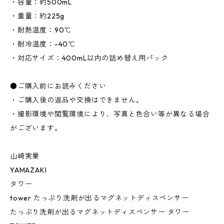
・容量：約500mL
・重量：約225g
・耐熱温度：90℃
・耐冷温度：-40℃
・対応サイズ：400mL以内の詰め替え用パック
●ご購入前にお読みください
・ご購入後の返品や交換はできません。
・撮影環境や閲覧環境により、写真と色合い等が異なる場合
がございます。
山崎実業
YAMAZAKI
タワー
tower たっぷり洗剤が出るマグネットディスペンサー
たっぷり洗剤が出るマグネットディスペンサー タワー