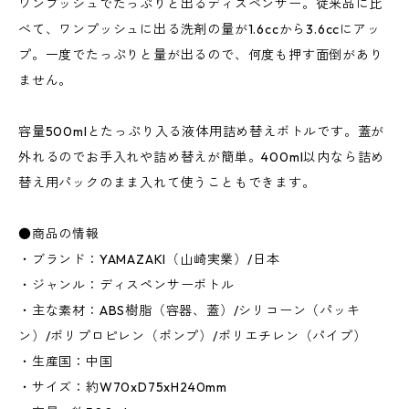
ワンプッシュでたっぷりと出るディスペンサー。従来品に比
べて、ワンプッシュに出る洗剤の量が1.6ccから3.6ccにアッ
プ。一度でたっぷりと量が出るので、何度も押す面倒があり
ません。
容量500mlとたっぷり入る液体用詰め替えボトルです。蓋が
外れるのでお手入れや詰め替えが簡単。400ml以内なら詰め
替え用パックのまま入れて使うこともできます。
●商品の情報
・ブランド：YAMAZAKI（山崎実業）/日本
・ジャンル：ディスペンサーボトル
・主な素材：ABS樹脂（容器、蓋）/シリコーン（パッキ
ン）/ポリプロピレン（ポンプ）/ポリエチレン（パイプ）
・生産国：中国
・サイズ：約W70xD75xH240mm