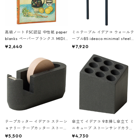
高級ノート FSC認証 中性紙 paper
ミニテーブル イデアコ ウォールテ
blanks ペーパーブランクス MIDI
ーブルB5 ideaco minimal steel f
ハードカバー 罫線 ヴァン・ゴッホ
urniture WALL Table B5 ネイビー
¥2,640
¥7,920
の静物画
テープカッター イデアコ ステーシ
傘立て イデアコ 9本挿し傘立て ミ
ョナリー テープカッター ストーン
ニキューブ ストーンサンドカラー
サンドカラー 石調 ideaco Station
石調 ideaco Umbrella Stand CUB
¥5,500
¥4,730