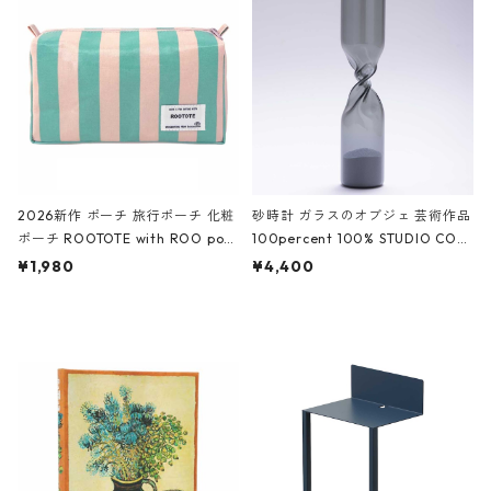
White クロコダイル/ブラック、バ
ーガンディー、オフホワイト
2026新作 ポーチ 旅行ポーチ 化粧
砂時計 ガラスのオブジェ 芸術作品
ポーチ ROOTOTE with ROO pou
100percent 100% STUDIO COH
ch 3532 ルートート WR.ポーチ.ラ
AKU Timeless 100パーセント ス
¥1,980
¥4,400
ミネート-W ピンク・ミント
タジオコハク タイムレス Gray グ
レー