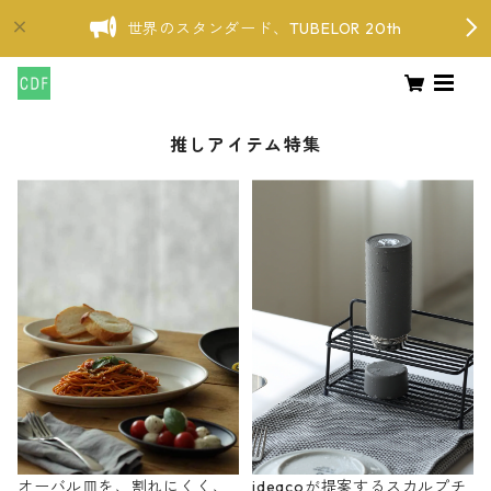
世界のスタンダード、TUBELOR 20th
推しアイテム特集
オーバル皿を、割れにくく、
ideacoが提案するスカルプチ